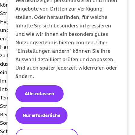
Werbeanzeigen personalisieren und Ihnen
können hier helfen. Wer der Haut zusätzlichen
Angebote von Dritten zur Verfügung
Stress ersparen möchte, sollte außerdem seine
stellen. Oder herausfinden, für welche
Hygienegewohnheiten überdenken. Denn lange
Inhalte Sie sich besonders interessieren
und heiße Duschen oder Vollbäder wirken zwar
und wie wir Ihnen ein besonders gutes
entspannend und wärmen den Körper, belasten die
Nutzungserlebnis bieten können. Über
Haut aber zusätzlich. Die Expertin rät dazu, nicht
"Einstellungen ändern" können Sie Ihre
zu lange, eher lauwarm und mit wenig Schaum zu
Auswahl detailliert prüfen und anpassen.
duschen oder zu baden und anschließend die Haut
Und auch später jederzeit widerrufen oder
einzucremen.
ändern.
Im Winterurlaub in den Bergen muss die Haut noch
intensiver geschützt werden. Zu den niedrigen
Alle zulassen
Temperaturen kommt dort noch die verstärkte
UV
-
Strahlung hinzu. „Beim Skifahren oder
Bergwandern im Schnee sind
Nur erforderliche
Sonnenschutzcremes mit einem hohen UV-
Schutzfaktor ein Muss. Gegen die Kälte schützen