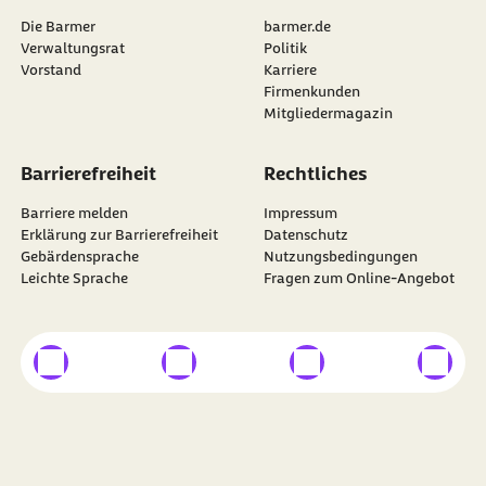
Die Barmer
barmer.de
Verwaltungsrat
Politik
Vorstand
Karriere
Firmenkunden
Mitgliedermagazin
Barrierefreiheit
Rechtliches
Barriere melden
Impressum
Erklärung zur Barrierefreiheit
Datenschutz
Gebärdensprache
Nutzungsbedingungen
Leichte Sprache
Fragen zum Online-Angebot
externer Link
externer Link
externer Link
externer
Besuchen Sie die
BARMER
auf