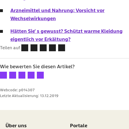
Arzneimittel und Nahrung: Vorsicht vor
Wechselwirkungen
Hätten Sie' s gewusst? Schützt warme Kleidung
eigentlich vor Erkältung?
Teilen auf
Wie bewerten Sie diesen Artikel?
Ihre Bewertung: 1 Stern
Ihre Bewertung: 2 Sterne
Ihre Bewertung: 3 Sterne
Ihre Bewertung: 4 Sterne
Ihre Bewertung: 5 Sterne
Webcode: p014307
Letzte Aktualisierung:
13.12.2019
Über uns
Portale