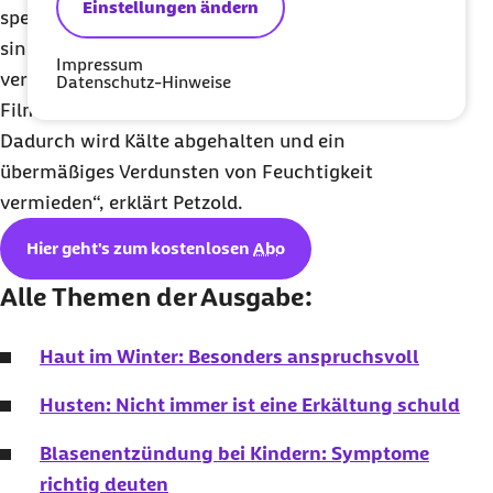
Einstellungen ändern
spezielle Kälteschutzcremes, die fast wasserfrei
sind und damit die Gefahr von Erfrierungen
Impressum
vermindern. Das enthaltene Fett legt sich wie ein
Datenschutz-Hinweise
Film isolierend und schützend auf die Haut.
Dadurch wird Kälte abgehalten und ein
übermäßiges Verdunsten von Feuchtigkeit
vermieden“, erklärt Petzold.
Hier geht's zum kostenlosen
Abo
Alle Themen der Ausgabe:
Haut im Winter: Besonders anspruchsvoll
Husten: Nicht immer ist eine Erkältung schuld
Blasenentzündung bei Kindern: Symptome
richtig deuten