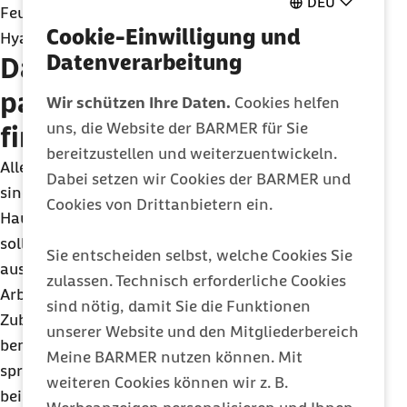
DEU
Feuchtigkeit sorgen Substanzen wie Urea oder
Cookie-Einwilligung und
Hyaluronsäure.
Datenverarbeitung
Das richtige Maß mit den
passenden Produkten
Wir schützen Ihre Daten.
Cookies helfen
uns, die Website der BARMER für Sie
finden
bereitzustellen und weiterzuentwickeln.
Alle Partien, die der kalten Winterluft ausgesetzt
Dabei setzen wir Cookies der BARMER und
sind, sollten mit entsprechenden
Cookies von Drittanbietern ein.
Hautpflegeprodukten geschützt werden. Allerdings
sollte man es auch nicht übertreiben: Es reicht
Sie entscheiden selbst, welche Cookies Sie
aus, Gesicht und Co. morgens vor dem Weg zur
zulassen. Technisch erforderliche Cookies
Arbeit und gegebenenfalls abends vor dem
sind nötig, damit Sie die Funktionen
Zubettgehen einzucremen. Auch die Lippen
unserer Website und den Mitgliederbereich
benötigen besondere Pflege, damit sie nicht
Meine BARMER nutzen können. Mit
spröde oder rissig werden. Fettstifte, die
weiteren Cookies können wir z. B.
beispielsweise Mandel- oder Olivenöl enthalten,