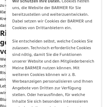
Wir schützen Ihre Daten.
Cookies helfen
zu entlasten. Außerdem ist es ratsam, enge
uns, die Website der BARMER für Sie
Kleidung zu öffnen und unter Beobachtung des
bereitzustellen und weiterzuentwickeln.
Kreislaufs auf den Rettungsdienst zu warten. Auch
Dabei setzen wir Cookies der BARMER und
das Öffnen des Fensters kann Linderung schaffen.
Cookies von Drittanbietern ein.
Risikofaktoren durch eine
gesunde Lebensweise
Sie entscheiden selbst, welche Cookies Sie
zulassen. Technisch erforderliche Cookies
vorbeugen
sind nötig, damit Sie die Funktionen
Wer sich bestmöglich vor einem Herzinfarkt
unserer Website und den Mitgliederbereich
schützen möchte, sollte darauf achten,
Meine BARMER nutzen können. Mit
Risikofaktoren zu minimieren. Doch auch nach
weiteren Cookies können wir z. B.
einem Herzinfarkt ist es essenziell, eine gesunde
Werbeanzeigen personalisieren und Ihnen
Lebensweise zu verfolgen. Denn die Erkrankung
Angebote von Dritten zur Verfügung
wird insbesondere durch Übergewicht,
stellen. Oder herausfinden, für welche
Bluthochdruck und erhöhte Blutfette sowie
Inhalte Sie sich besonders interessieren
Blutzuckerwerte begünstigt. „Eine gesunde