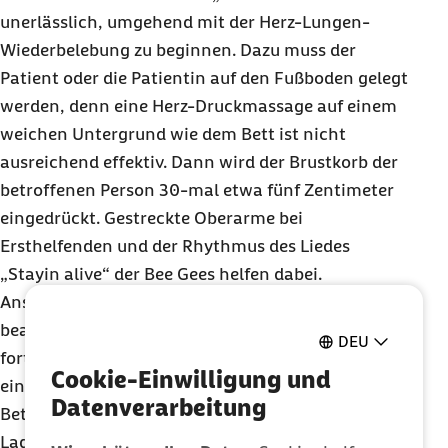
unerlässlich, umgehend mit der Herz-Lungen-
Wiederbelebung zu beginnen. Dazu muss der
Patient oder die Patientin auf den Fußboden gelegt
werden, denn eine Herz-Druckmassage auf einem
weichen Untergrund wie dem Bett ist nicht
ausreichend effektiv. Dann wird der Brustkorb der
betroffenen Person 30-mal etwa fünf Zentimeter
eingedrückt. Gestreckte Oberarme bei
Ersthelfenden und der Rhythmus des Liedes
„
Stayin alive
“ der
Bee Gees
helfen dabei.
Anschließend sollte zweimal von Mund zu Nase
beatmet werden. Dieser Vorgang muss so lange
DEU
fortgesetzt werden, bis der Rettungsdienst
Cookie-Einwilligung und
eintrifft“, sagt Marschall. Ist die oder der
Datenverarbeitung
Betroffene bei Bewusstsein, empfiehlt sich eine
Lagerung mit erhöhtem Oberkörper, um das Herz