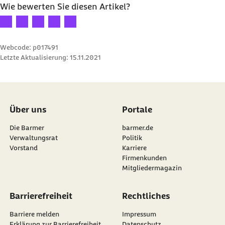
Wie bewerten Sie diesen Artikel?
Ihre Bewertung: 1 Stern
Ihre Bewertung: 2 Sterne
Ihre Bewertung: 3 Sterne
Ihre Bewertung: 4 Sterne
Ihre Bewertung: 5 Sterne
Webcode: p017491
Letzte Aktualisierung:
15.11.2021
Über uns
Portale
Die Barmer
barmer.de
Verwaltungsrat
Politik
Vorstand
Karriere
Firmenkunden
Mitgliedermagazin
Barrierefreiheit
Rechtliches
Barriere melden
Impressum
Erklärung zur Barrierefreiheit
Datenschutz