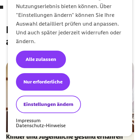
Nutzungserlebnis bieten können. Über
Macht roher Kuchenteig Bauchweh?
"Einstellungen ändern" können Sie Ihre
Auswahl detailliert prüfen und anpassen.
Diese Artikel könnten Sie
Und auch später jederzeit widerrufen oder
auch interessieren
ändern.
Alle zulassen
Nur erforderliche
Einstellungen ändern
Impressum
Datenschutz-Hinweise
Kinder und Jugendliche gesund ernähren