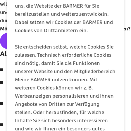
will, kann auch nach Rezepten ohne Eier suchen
uns, die Website der BARMER für Sie
und vor allem darauf achten, dass der Kuchen gut
bereitzustellen und weiterzuentwickeln.
durchgebacken ist."
Dabei setzen wir Cookies der BARMER und
Möchten Sie unseren
Newsletter
regelmäßig erhalten?
Cookies von Drittanbietern ein.
Hier geht's zum kostenlosen
Abo
Sie entscheiden selbst, welche Cookies Sie
Alle Themen der Ausgabe:
zulassen. Technisch erforderliche Cookies
sind nötig, damit Sie die Funktionen
Was tun bei Überlastung im Sport?
unserer Website und den Mitgliederbereich
Meine BARMER nutzen können. Mit
Unfall und Todesfall: Wie Sie in schwierigen
weiteren Cookies können wir z. B.
Lebenslagen die Psyche stärken?
Werbeanzeigen personalisieren und Ihnen
Tropische Riesenzecken auch bei uns auf dem
Angebote von Dritten zur Verfügung
Vormarsch
stellen. Oder herausfinden, für welche
Inhalte Sie sich besonders interessieren
Augengesundheit im Alltag
und wie wir Ihnen ein besonders gutes