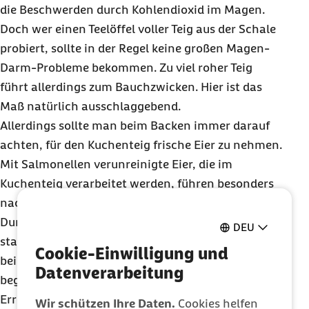
die Beschwerden durch Kohlendioxid im Magen.
Doch wer einen Teelöffel voller Teig aus der Schale
probiert, sollte in der Regel keine großen Magen-
Darm-Probleme bekommen. Zu viel roher Teig
führt allerdings zum Bauchzwicken. Hier ist das
Maß natürlich ausschlaggebend.
Allerdings sollte man beim Backen immer darauf
achten, für den Kuchenteig frische Eier zu nehmen.
Mit Salmonellen verunreinigte Eier, die im
Kuchenteig verarbeitet werden, führen besonders
nach Teiggenuss zu heftigen Magenschmerzen und
Durchfällen. Gerade Kinder reagieren besonders
DEU
stark auf Salmonellen. Sie vermehren sich bereits
Cookie-Einwilligung und
bei Temperaturen von sieben bis 45°C. Feuchtigkeit
Datenverarbeitung
begünstigt ihr Wachstum, erst ab 75°C werden die
Erreger abgetötet. Wer kein großes Risiko eingehen
Wir schützen Ihre Daten.
Cookies helfen