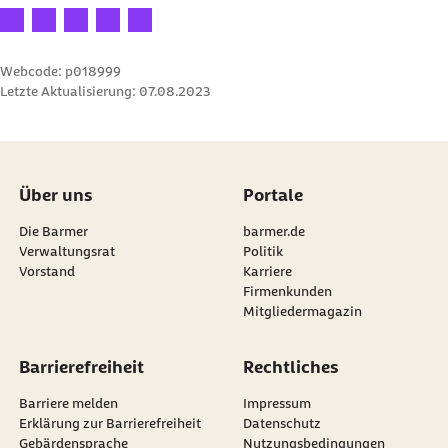
Ihre Bewertung: 1 Stern
Ihre Bewertung: 2 Sterne
Ihre Bewertung: 3 Sterne
Ihre Bewertung: 4 Sterne
Ihre Bewertung: 5 Sterne
Webcode: p018999
Letzte Aktualisierung:
07.08.2023
Über uns
Portale
Die Barmer
barmer.de
Verwaltungsrat
Politik
Vorstand
Karriere
Firmenkunden
Mitgliedermagazin
Barrierefreiheit
Rechtliches
Barriere melden
Impressum
Erklärung zur Barrierefreiheit
Datenschutz
Gebärdensprache
Nutzungsbedingungen