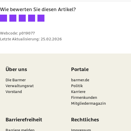
Wie bewerten Sie diesen Artikel?
Ihre Bewertung: 1 Stern
Ihre Bewertung: 2 Sterne
Ihre Bewertung: 3 Sterne
Ihre Bewertung: 4 Sterne
Ihre Bewertung: 5 Sterne
Webcode: p019077
Letzte Aktualisierung:
25.02.2026
Über uns
Portale
Die Barmer
barmer.de
Verwaltungsrat
Politik
Vorstand
Karriere
Firmenkunden
Mitgliedermagazin
Barrierefreiheit
Rechtliches
Barriere melden
Impressum