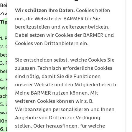
Beispiel, dass sich damit vielen
Wir schützen Ihre Daten.
Cookies helfen
Zivilisationskrankheiten sehr gut vorbeugen lässt.
uns, die Website der BARMER für Sie
Tipps für das Kochen mit Kindern
bereitzustellen und weiterzuentwickeln.
Dabei setzen wir Cookies der BARMER und
1. Planen Sie mehr Zeit...
Cookies von Drittanbietern ein.
2. Gibt es einen Tag in der Woche, an dem es
besonders gut passt?
Sie entscheiden selbst, welche Cookies Sie
3. Für den Start eignen sich einfache Rezepte mit
zulassen. Technisch erforderliche Cookies
bekannten Zutaten und wenigen Arbeitsschritten.
sind nötig, damit Sie die Funktionen
4. Beteiligen Sie die Kinder auch an kleinen Dingen
unserer Website und den Mitgliederbereich
wie Kräuter zupfen, Käse reiben oder Gemüse
Meine BARMER nutzen können. Mit
schneiden!
weiteren Cookies können wir z. B.
5. Überlegen Sie gemeinsam mit Ihren Kindern,
Werbeanzeigen personalisieren und Ihnen
was Sie kochen möchten. Oder Sie stellen Ihren
Angebote von Dritten zur Verfügung
Kindern zwei Rezepte zur Auswahl.
stellen. Oder herausfinden, für welche
6. Lesen Sie das Rezept gemeinsam vor dem