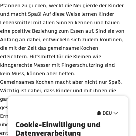
Pfannen zu gucken, weckt die Neugierde der Kinder
und macht Spaß! Auf diese Weise lernen Kinder
Lebensmittel mit allen Sinnen kennen und bauen
eine positive Beziehung zum Essen auf. Sind sie von
Anfang an dabei, entwickeln sich zudem Routinen,
die mit der Zeit das gemeinsame Kochen
erleichtern. Hilfsmittel für die Kleinen wie
kindgerechte Messer mit Fingerschutzring sind
kein Muss, können aber helfen.
Gemeinsames Kochen macht aber nicht nur Spaß.
Wichtig ist dabei, dass Kinder und mit ihnen die
ganze Familie die besten Chancen für eine
gesunde, abwechslungsreiche und vollwertige
DEU
Ernährung haben. Denn schon Kinder können viel
Cookie-Einwilligung und
über den gesundheitlichen Wert einer
Datenverarbeitung
entsprechenden Ernährung lernen. Also zum