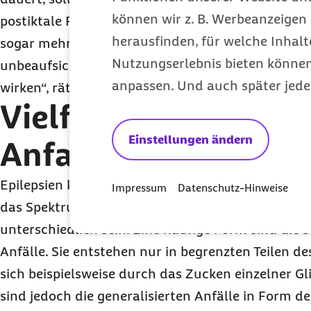
können wir z. B. Werbeanzeigen 
postiktale Phase insbesondere bei älteren Mensc
herausfinden, für welche Inhalt
sogar mehrere Tage andauern kann, ist es ratsam,
Nutzungserlebnis bieten können.
unbeaufsichtigt zu lassen, sobald diese ansprechb
anpassen. Und auch später jede
wirken“, rät Ursula Marschall, Leitende Mediziner
Vielfältige Ursache
Einstellungen ändern
Anfallserscheinung
Epilepsien können bei Menschen in jedem Alter a
Impressum
Datenschutz-Hinweise
das Spektrum der Anfallserscheinungen sowie di
unterschiedlich sein. Eine häufige Form sind die
Anfälle. Sie entstehen nur in begrenzten Teilen d
sich beispielsweise durch das Zucken einzelner G
sind jedoch die generalisierten Anfälle in Form 