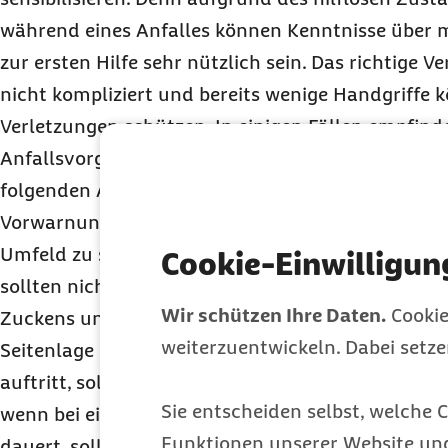
während eines Anfalles können Kenntnisse übe
zur ersten Hilfe sehr nützlich sein. Das richtige Ve
nicht kompliziert und bereits wenige Handgriffe 
Verletzungen schützen. In einigen Fällen empfind
Anfallsvorgefühl und sind daher in der Lage, ih
folgenden Anfall hinzuweisen. Sollte der Anfall p
Vorwarnung auftreten, besteht die Aufgabe der Er
Umfeld zu sichern und somit vor Verletzungen zu
Cookie-Einwilligun
sollten nicht festgehalten, sondern nach Möglich
Wir schützen Ihre Daten.
Cookie
Zuckens und weiterhin bestehender Bewusstlosigke
weiterzuentwickeln. Dabei setz
Seitenlage gebracht werden. „Wenn ein epileptisc
auftritt, sollte unbedingt die Notrufnummer
112
g
Sie entscheiden selbst, welche C
wenn bei einer bekannten Epilepsie ein Anfall län
Funktionen unserer Website un
dauert, sollte ein Notarzt oder eine Notärztin hi