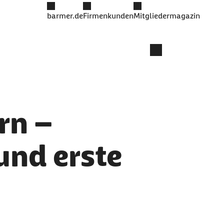
barmer.de
Firmenkunden
Mitgliedermagazin
rn –
und erste