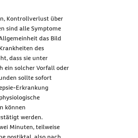
, Kontrollverlust über
en sind alle Symptome
 Allgemeinheit das Bild
 Krankheiten des
t, dass sie unter
ch ein solcher Vorfall oder
unden sollte sofort
lepsie-Erkrankung
physiologische
n können
estätigt werden.
wei Minuten, teilweise
e postiktal, also nach