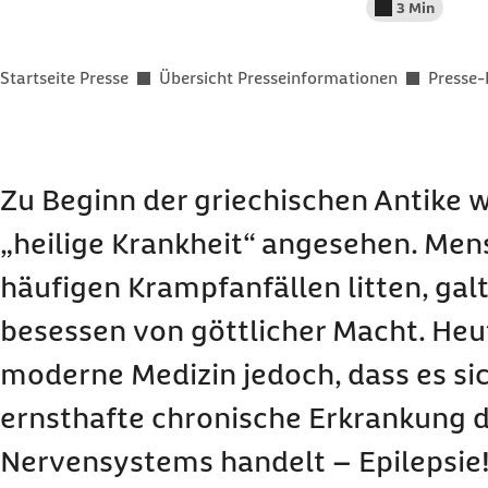
3 Min
Lesedauer wenig
Sie befinden sich hier:
Startseite Presse
Übersicht Presseinformationen
Presse-
Zu Beginn der griechischen Antike w
„heilige Krankheit“ angesehen. Men
häufigen Krampfanfällen litten, gal
besessen von göttlicher Macht. Heu
moderne Medizin jedoch, dass es sic
ernsthafte chronische Erkrankung 
Nervensystems handelt – Epilepsie