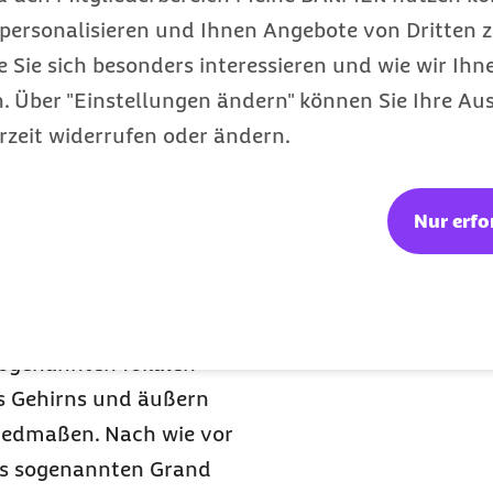
personalisieren und Ihnen Angebote von Dritten z
hen 24 Stunden oder
e Sie sich besonders interessieren und wie wir Ihn
 Betroffene erst
 Über "Einstellungen ändern" können Sie Ihre Aus
ar und orientiert
rzeit widerrufen oder ändern.
in bei der Barmer.
n und
Nur erfo
en
uftreten. Dabei können
e Ursachen sehr
 sogenannten fokalen
es Gehirns und äußern
liedmaßen. Nach wie vor
des sogenannten Grand