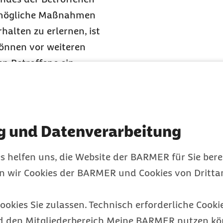
r mögliche Maßnahmen
rhalten zu erlernen, ist
können vor weiteren
en Betroffene ein
re Umgebung auf einen
lötzlich und ohne
sthelfenden darin, das
 schützen. Betroffene
g und Datenverarbeitung
keit nach Aufhören des
s helfen uns, die Website der BARMER für Sie bere
it in die stabile
en wir Cookies der BARMER und Cookies von Drittan
her Anfall erstmalig
erufen werden. Auch
ookies Sie zulassen. Technisch erforderliche Cookie
ger als fünf Minuten
d den Mitgliederbereich Meine BARMER nutzen kön
nzugezogen werden. Da die