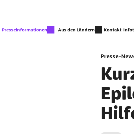
Zum Seiteninhalt springen
zur Zeit aktiv:
Presseinformationen
Aus den Ländern
Kontakt
Info
Presse-News
Kur
Epil
Hilf