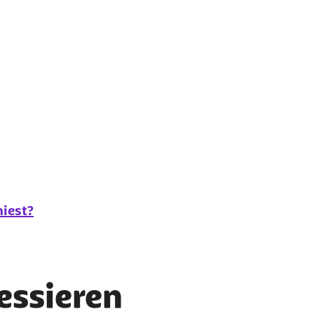
iest?
ressieren