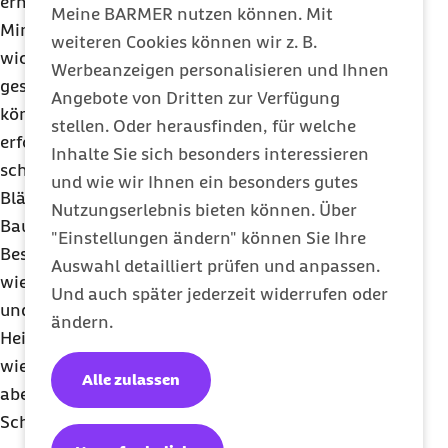
erhöht, muss vor allem ausreichend trinken.
Meine BARMER nutzen können. Mit
Mindestens zwei Liter Flüssigkeit pro Tag sind
weiteren Cookies können wir z. B.
wichtig, damit die Ballaststoffe ihre
Werbeanzeigen personalisieren und Ihnen
gesundheitsfördernden Wirkungen entfalten
Angebote von Dritten zur Verfügung
können. Die Ernährungsumstellung sollte langsam
stellen. Oder herausfinden, für welche
erfolgen, um Magen und Darm zu schonen. Eine zu
Inhalte Sie sich besonders interessieren
schnelle Zufuhr von Ballaststoffen kann zu
und wie wir Ihnen ein besonders gutes
Blähungen, Druck- und Völlegefühl sowie
Nutzungserlebnis bieten können. Über
Bauchschmerzen führen.
"Einstellungen ändern" können Sie Ihre
Besonders ballaststoffreich sind Getreidesorten
Auswahl detailliert prüfen und anpassen.
wie Dinkel, Gerste, Hafer, Mais, Roggen, Weizen
Und auch später jederzeit widerrufen oder
und ihre Vollkornmehle, Beeren wie Johannis- oder
ändern.
Heidelbeeren und Trockenfrüchte, Hülsenfrüchte
wie Linsen, Kichererbsen, Bohnen oder Erbsen,
Alle zulassen
aber auch Kartoffeln, Möhren, Kohl, Fenchel,
Schwarzwurzeln und Leinsamen.