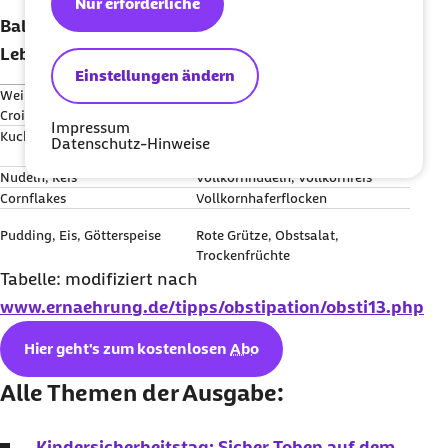
Nur erforderliche
Ballaststoffarmes
Ballaststoffreiches
Lebensmittel
Lebensmittel
Einstellungen ändern
Weißbrot, Brötchen, Toastbrot,
Vollkornbrot, Leinsamenbrot,
Croissant
Pumpernickel
Impressum
Kuchen, Torte, Kekse, Zwieback
Vollkornkekse, Vollkornzwieback,
Datenschutz-Hinweise
Früchtebrot
Nudeln, Reis
Vollkornnudeln, Vollkornreis
Cornflakes
Vollkornhaferflocken
Pudding, Eis, Götterspeise
Rote Grütze, Obstsalat,
Trockenfrüchte
Tabelle: modifiziert nach
www.ernaehrung.de/tipps/obstipation/obsti13.php
Hier geht's zum kostenlosen
Abo
Alle Themen der Ausgabe:
Kindersicherheitstag: Sicher Toben auf dem