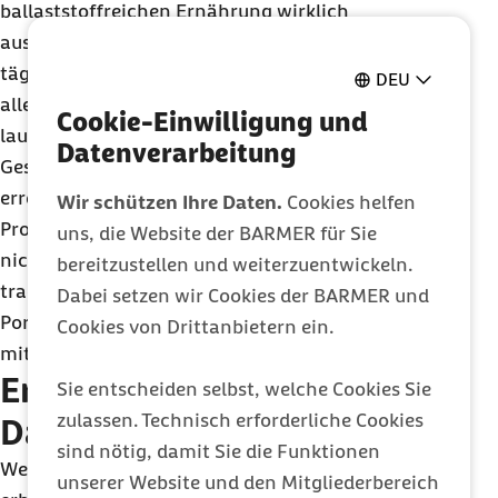
ballaststoffreichen Ernährung wirklich
ausschöpfen zu können, sollten Erwachsene
täglich mindestens 30 Gramm Ballaststoffe, vor
DEU
allem aus Vollkornprodukten, zu sich nehmen. So
Cookie-Einwilligung und
lautet auch die Empfehlung der Deutschen
Datenverarbeitung
Gesellschaft für Ernährung
e.V.
(DGE). "Allerdings
erreichen derzeit 75 Prozent der Frauen und 68
Wir schützen Ihre Daten.
Cookies helfen
Prozent der Männer diese empfohlene Menge
uns, die Website der BARMER für Sie
nicht", so Schmidt. Neben Vollkornprodukten
bereitzustellen und weiterzuentwickeln.
tragen auch Gemüse und Obst – am besten fünf
Dabei setzen wir Cookies der BARMER und
Portionen am Tag – zu einer optimalen Versorgung
Cookies von Drittanbietern ein.
mit Ballaststoffen bei.
Ernährungsumstellung?
Sie entscheiden selbst, welche Cookies Sie
zulassen. Technisch erforderliche Cookies
Dann aber richtig!
sind nötig, damit Sie die Funktionen
Wer die Ballaststoffmenge in seiner Nahrung
unserer Website und den Mitgliederbereich