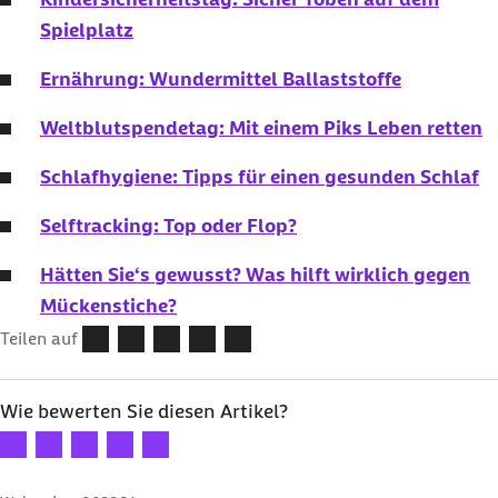
Spielplatz
Ernährung: Wundermittel Ballaststoffe
Weltblutspendetag: Mit einem Piks Leben retten
Schlafhygiene: Tipps für einen gesunden Schlaf
Selftracking: Top oder Flop?
Hätten Sie‘s gewusst? Was hilft wirklich gegen
Mückenstiche?
Teilen auf
Wie bewerten Sie diesen Artikel?
Ihre Bewertung: 1 Stern
Ihre Bewertung: 2 Sterne
Ihre Bewertung: 3 Sterne
Ihre Bewertung: 4 Sterne
Ihre Bewertung: 5 Sterne