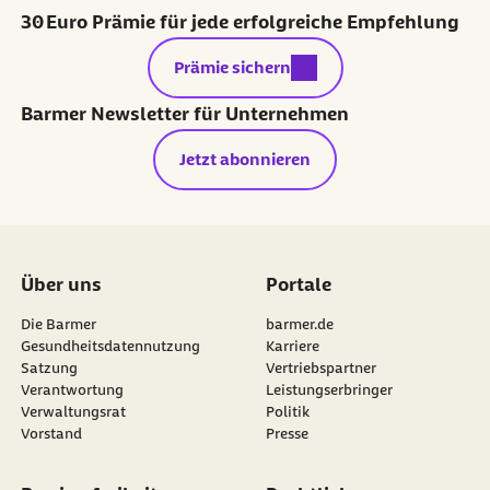
externer Link:
Prämie sichern
Barmer Newsletter für Unternehmen
Jetzt abonnieren
Über uns
Portale
Die Barmer
barmer.de
Gesundheitsdatennutzung
Karriere
Satzung
Vertriebspartner
Verantwortung
Leistungserbringer
Verwaltungsrat
Politik
Vorstand
Presse
Barrierefreiheit
Rechtliches
Barriere melden
Impressum