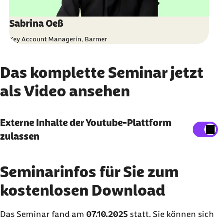
Sabrina Oeß
Key Account Managerin, Barmer
Das komplette Seminar jetzt
als Video ansehen
Externe Inhalte anzeigen
Externe Inhalte der Youtube-Plattform
zulassen
Sie können an dieser Stelle einstellen, alle externen
Inhalte auf der Website anzeigen zu lassen.
Seminarinfos für Sie zum
Ich bin damit einverstanden, dass personenbezogene
Daten an Drittplattformen übermittelt werden.
kostenlosen Download
Mehr dazu in unserer
Datenschutzerklärung
.
Das Seminar fand am
07.10.2025
statt. Sie können sich