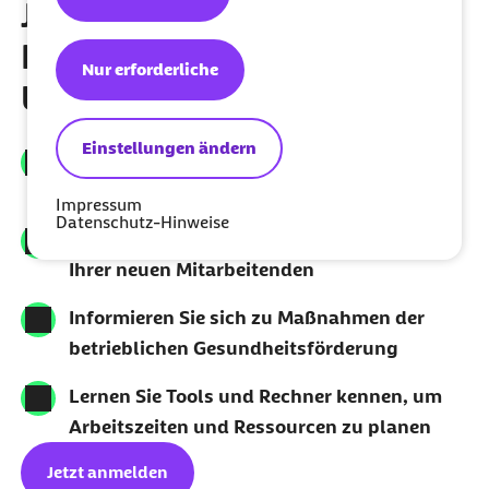
Jetzt zum Barmer
Newsletter für
Nur erforderliche
Unternehmen anmelden
Einstellungen ändern
Erhalten Sie monatliche Updates zu
Änderungen in der Sozialversicherung
Impressum
Datenschutz-Hinweise
Holen Sie sich Tipps für das Onboarding
Ihrer neuen Mitarbeitenden
Informieren Sie sich zu Maßnahmen der
betrieblichen Gesundheitsförderung
Lernen Sie Tools und Rechner kennen, um
Arbeitszeiten und Ressourcen zu planen
Jetzt anmelden