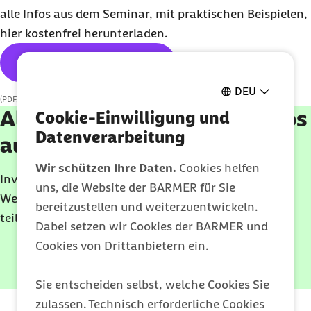
alle Infos aus dem Seminar, mit praktischen Beispielen,
hier kostenfrei herunterladen.
Seminarinfos herunterladen
DEU
(PDF, 1.960 KB, Datei ist nicht barrierefrei, externe Quelle)
Alle Seminare und Workshops
Cookie-Einwilligung und
Datenverarbeitung
auf einen Blick
Wir schützen Ihre Daten.
Cookies helfen
Investieren Sie in die Zukunft – mit beruflicher
uns, die Website der BARMER für Sie
Weiterbildung. Jetzt anmelden und kostenlos
bereitzustellen und weiterzuentwickeln.
teilnehmen.
Dabei setzen wir Cookies der BARMER und
Cookies von Drittanbietern ein.
Seminar finden
Sie entscheiden selbst, welche Cookies Sie
zulassen. Technisch erforderliche Cookies