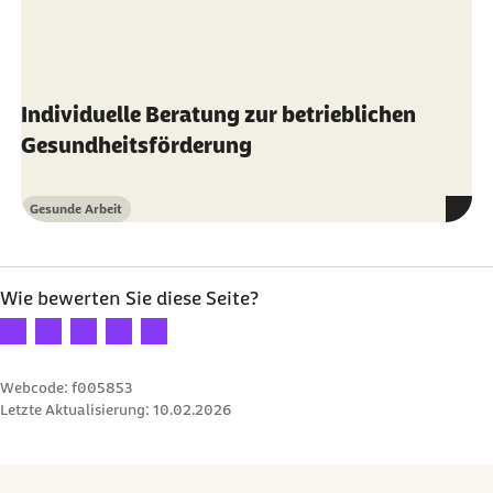
Individuelle Beratung zur betrieblichen
Gesundheitsförderung
Gesunde Arbeit
Kategorie
Wie bewerten Sie diese Seite?
Ihre Bewertung: 1 Stern
Ihre Bewertung: 2 Sterne
Ihre Bewertung: 3 Sterne
Ihre Bewertung: 4 Sterne
Ihre Bewertung: 5 Sterne
Webcode: f005853
Letzte Aktualisierung:
10.02.2026
30 Euro Prämie für jede erfolgreiche Empfehlung