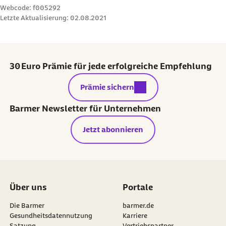
Webcode: f005292
Letzte Aktualisierung:
02.08.2021
30 Euro Prämie für jede erfolgreiche Empfehlung
externer Link:
Prämie sichern
Barmer Newsletter für Unternehmen
Jetzt abonnieren
Über uns
Portale
Die Barmer
barmer.de
Gesundheitsdatennutzung
Karriere
Satzung
Vertriebspartner