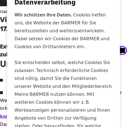
Datenverarbeitung
Wie lassen sich agile Arbeitsmethoden gesund und
nachhaltig im Unternehmen etablieren
Wir schützen Ihre Daten.
Cookies helfen
Video zu unserem Seminar vom
uns, die Website der BARMER für Sie
17.08.21
bereitzustellen und weiterzuentwickeln.
Dabei setzen wir Cookies der BARMER und
Externe Inhalte anzeigen
Externe Inhalte der Youtube-Plattform
Cookies von Drittanbietern ein.
zulassen
Sie können an dieser Stelle einstellen, alle externen
Unsere Experten
Inhalte auf der Website anzeigen zu lassen.
Sie entscheiden selbst, welche Cookies Sie
zulassen. Technisch erforderliche Cookies
Ich bin damit einverstanden, dass personenbezogene
sind nötig, damit Sie die Funktionen
Michael Stock, Design Thinking Coach, Barmer
Daten an Drittplattformen übermittelt werden.
unserer Website und den Mitgliederbereich
Mehr dazu in unserer
Datenschutzerklärung
.
Tim Lukas Rümenapp, B2B Management, Barmer
Meine BARMER nutzen können. Mit
Wenn Sie Fragen zum Seminar haben oder weitere
weiteren Cookies können wir z. B.
Infos benötigen, können Sie uns gerne
online
Werbeanzeigen personalisieren und Ihnen
kontaktieren
.
Angebote von Dritten zur Verfügung
Das Seminar hat Ihnen gefallen? Wir informieren Sie
stellen. Oder herausfinden, für welche