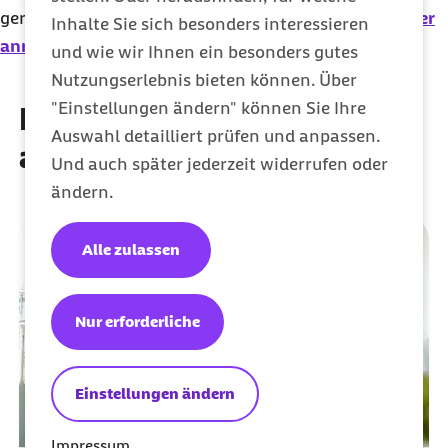
gerne über weitere Angebote. Einfach
zum Newsletter
Inhalte Sie sich besonders interessieren
anmelden
und keine Infos mehr verpassen.
und wie wir Ihnen ein besonders gutes
Nutzungserlebnis bieten können. Über
"Einstellungen ändern" können Sie Ihre
Diese Artikel könnten Sie
Auswahl detailliert prüfen und anpassen.
auch interessieren
Und auch später jederzeit widerrufen oder
ändern.
Alle zulassen
Nur erforderliche
Einstellungen ändern
Impressum