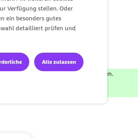
ur Verfügung stellen. Oder
en ein besonders gutes
wahl detailliert prüfen und
rderliche
Alle zulassen
oder zum Gesundheitsmanagement beraten.
n.