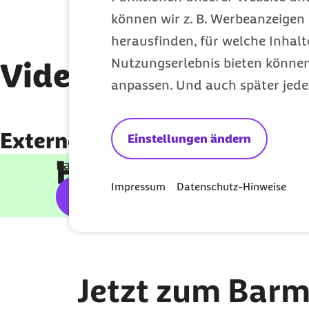
können wir z. B. Werbeanzeigen 
herausfinden, für welche Inhalt
Nutzungserlebnis bieten können.
Video zum Seminar 
anpassen. Und auch später jede
Externe Inhalte anzeige
Externe Inhalte der Youtube-P
Einstellungen ändern
Haben Sie noch 
Lassen Sie sich exklusiv von Barmer Ex
Sie können an dieser Stelle einstellen, alle exter
Impressum
Datenschutz-Hinweise
Ich bin damit einverstanden, dass personenbezog
Jetzt kontaktieren
Mehr dazu in unserer
Datenschutzerklärung
.
Jetzt zum Barm