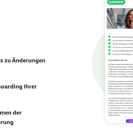
es zu Änderungen
boarding Ihrer
hmen der
erung