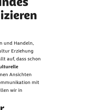
undes
izieren
en und Handeln,
ultur Erziehung
ällt auf, dass schon
ulturelle
enen Ansichten
 Kommunikation mit
llen wir in
r