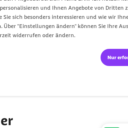
personalisieren und Ihnen Angebote von Dritten z
e Sie sich besonders interessieren und wie wir Ihn
 Über "Einstellungen ändern" können Sie Ihre Aus
vom 21.03.2023
rzeit widerrufen oder ändern.
n
lattform zulassen
Nur erfo
Fragen?
pertinnen und Experten zur Sozialversicherung 
nen Inhalte auf der Website anzeigen zu lassen.
ene Daten an Drittplattformen übermittelt werde
er