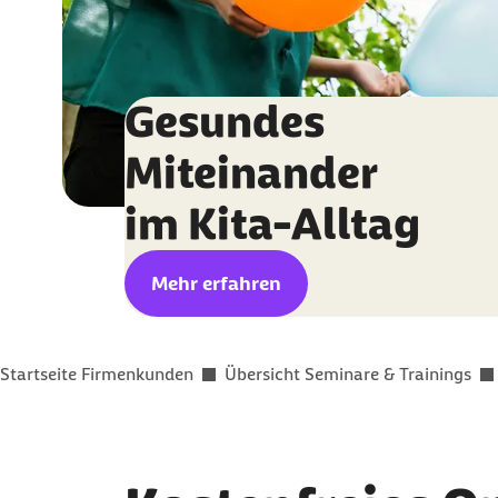
Gesundes
Miteinander
im Kita-Alltag
Mehr erfahren
Sie befinden sich hier:
Startseite Firmenkunden
Übersicht Seminare & Trainings