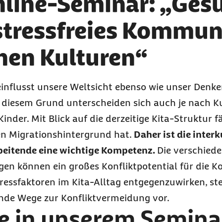
nline-Seminar: „Ges
stressfreies Kommun
nen Kulturen“
eeinflusst unsere Weltsicht ebenso wie unser Denk
 diesem Grund unterscheiden sich auch je nach K
Kinder. Mit Blick auf die derzeitige Kita-Struktur f
nen Migrationshintergrund hat.
Daher ist die interk
beitende eine wichtige Kompetenz.
Die verschied
ngen können ein großes Konfliktpotential für die
ressfaktoren im Kita-Alltag entgegenzuwirken, ste
de Wege zur Konfliktvermeidung vor.
ie in unserem Semina