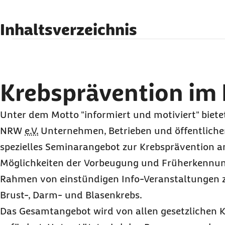
Inhaltsverzeichnis
Krebsprävention im Betrieb
Leistungen der Krebsgesellschaft
NRW
e.V.
"1000 Mutige Männer!"
Krebsprävention im 
Vom Stadtprojekt zur
NRW
-Initiative
Nicht jeder Polyp wird zum Tumor. Aber jeder Tumor war 
Unter dem Motto "informiert und motiviert" bietet
NRW
e.V.
Unternehmen, Betrieben und öffentliche
spezielles Seminarangebot zur Krebsprävention an. 
Möglichkeiten der Vorbeugung und Früherkennung
Rahmen von einstündigen Info-Veranstaltungen 
Brust-, Darm- und Blasenkrebs.
Das Gesamtangebot wird von allen gesetzlichen 