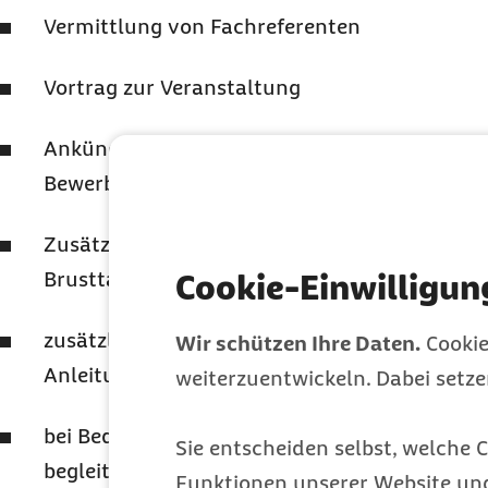
Vermittlung von Fachreferenten
Vortrag zur Veranstaltung
Ankündigungstexte und Gestaltung von Poste
Bewerbung der Veranstaltungen
Zusätzlich bei der Veranstaltung zum Thema 
Brusttastmodelle und Anleitung zur Selbstu
Cookie-Einwilligun
zusätzlich bei der Veranstaltung zum Thema
Wir schützen Ihre Daten.
Cookie
Anleitungskarte zur Selbstuntersuchung der
weiterzuentwickeln. Dabei setz
bei Bedarf: Broschüren zu verschiedenen Kr
Sie entscheiden selbst, welche C
begleitenden Themen aus der Info-Reihe der 
Funktionen unserer Website un