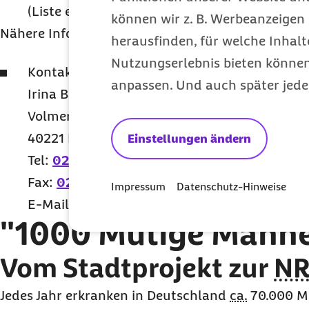
(Liste einsehbar auf der
Website
der
Krebsge
können wir z. B. Werbeanzeigen 
Nähere Informationen zu den Info-Veranstaltungen
herausfinden, für welche Inhalt
Nutzungserlebnis bieten können.
Kontakt:
anpassen. Und auch später jede
Irina Brieden
Volmerswerther Straße 20
40221 Düsseldorf
Einstellungen ändern
Tel:
0211-15760994
Fax:
0211-15760999
Impressum
Datenschutz-Hinweise
E-Mail
:
Brieden@krebsgesellschaft-nrw.de
"1000 Mutige Männe
Vom Stadtprojekt zur
N
Jedes Jahr erkranken in Deutschland
ca.
70.000 M