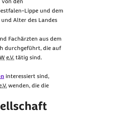
m von den
Westfalen-Lippe und dem
 und Alter des Landes
und Fachärzten aus dem
 durchgeführt, die auf
RW
e.V.
tätig sind.
on
interessiert sind,
e.V.
wenden, die die
ellschaft