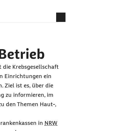
Betrieb
mal ein Polyp
 die Krebsgesellschaft
n Einrichtungen ein
Ziel ist es, über die
 zu informieren, im
zu den Themen Haut-,
Krankenkassen in
NRW