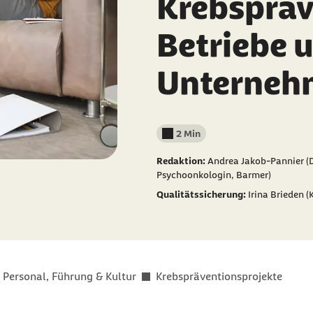
Krebspräv
Betriebe 
Unterneh
2 Min
Lesedauer weniger als
Redaktion:
Andrea Jakob-Pannier (
Psychoonkologin, Barmer)
Qualitätssicherung:
Irina Brieden (
Personal, Führung & Kultur
Krebspräventionsprojekte