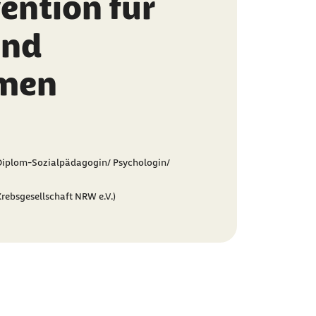
ention für
und
men
Diplom-Sozialpädagogin/ Psychologin/
Krebsgesellschaft NRW e.V.)