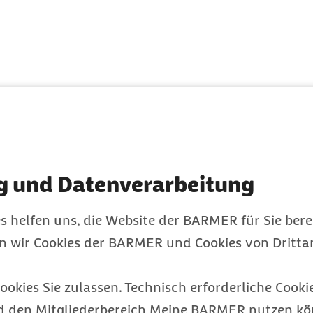
rn zur internen
Brustkrebs:
ntersuchung der Brust
g und Datenverarbeitung
 Hautkrebs:
s helfen uns, die Website der BARMER für Sie bere
 Haut
en wir Cookies der BARMER und Cookies von Drittan
ebserkrankungen und
ookies Sie zulassen. Technisch erforderliche Cookie
Krebsgesellschaft
NRW
d den Mitgliederbereich Meine BARMER nutzen kön