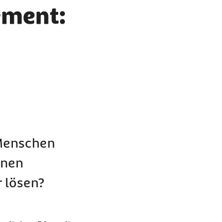
ement:
 Menschen
enen
r lösen?