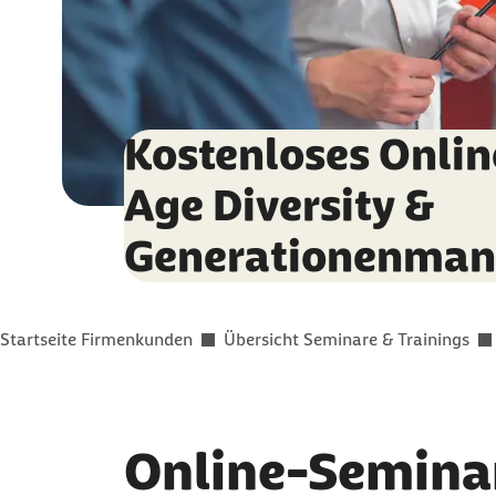
Kostenloses Onli
Age Diversity &
Generationenma
Sie befinden sich hier:
Startseite Firmenkunden
Übersicht Seminare & Trainings
Online-Seminar