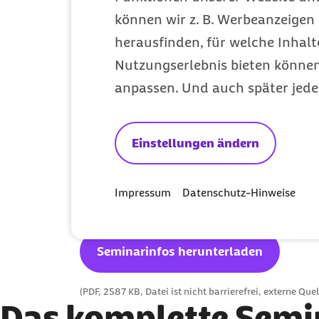
können wir z. B. Werbeanzeigen 
herausfinden, für welche Inhalt
Nutzungserlebnis bieten können.
anpassen. Und auch später jede
Seminarinfos f
Download
Einstellungen ändern
Impressum
Datenschutz-Hinweise
Das Seminar fand 2023 statt. Sie kön
Entscheidungshilfen, hier kostenfrei
Seminarinfos herunterladen
(PDF, 2587 KB, Datei ist nicht barrierefrei, externe Quel
Das komplette Semin