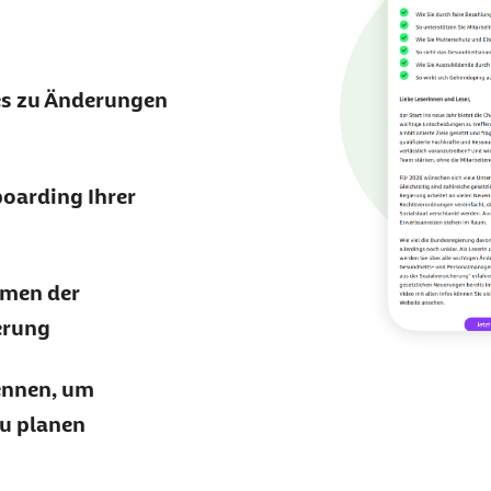
es zu Änderungen
boarding Ihrer
hmen der
erung
ennen, um
zu planen