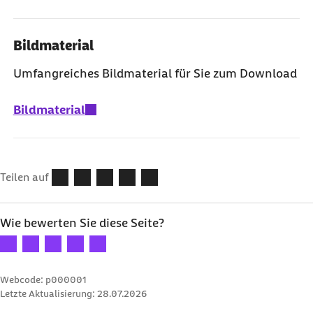
Bildmaterial
Umfangreiches Bildmaterial für Sie zum Download
Bildmaterial
Teilen auf
Wie bewerten Sie diese Seite?
Ihre Bewertung: 1 Stern
Ihre Bewertung: 2 Sterne
Ihre Bewertung: 3 Sterne
Ihre Bewertung: 4 Sterne
Ihre Bewertung: 5 Sterne
Webcode: p000001
Letzte Aktualisierung:
28.07.2026