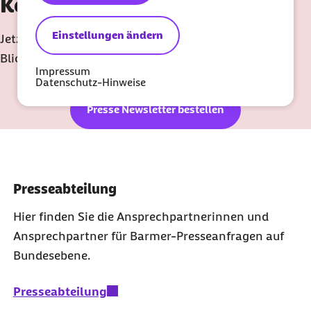
Keine Neuigkeit verpassen!
Einstellungen ändern
Jetzt den Barmer Presse-Newsletter "Gesundheit im
Blick" abonnieren.
Impressum
Datenschutz-Hinweise
Presse Newsletter bestellen
Presseabteilung
Hier finden Sie die Ansprechpartnerinnen und
Ansprechpartner für Barmer-Presseanfragen auf
Bundesebene.
Presseabteilung