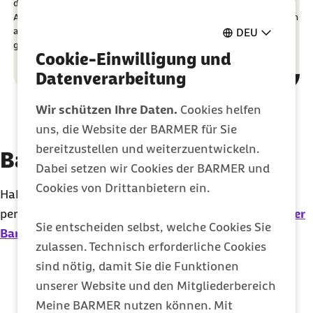
diesem Ergebnis kommt eine repräsentative Forsa-Umfrage im
Auftrag der BARMER. Demnach schätzen 47 Prozent der Befragten
ab 18 Jahren aus ländlichen Regionen ihr Wohnumfeld als sehr
DEU
gesund ein, während dies nur 27 Prozent der Stadtbewohner tun.
Cookie-Einwilligung und
Datenverarbeitung
Wir schützen Ihre Daten.
Cookies helfen
uns, die Website der BARMER für Sie
bereitzustellen und weiterzuentwickeln.
Barmer Presse-Service
Dabei setzen wir Cookies der BARMER und
Cookies von Drittanbietern ein.
Haben Sie Fragen? Gerne beraten wir Sie
persönlich.
Die Kontakt-Seite der Presseabteilung der
Sie entscheiden selbst, welche Cookies Sie
Barmer
zulassen. Technisch erforderliche Cookies
sind nötig, damit Sie die Funktionen
unserer Website und den Mitgliederbereich
Meine BARMER nutzen können. Mit