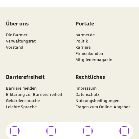
Über uns
Portale
Die Barmer
barmer.de
Verwaltungsrat
Politik
Vorstand
Karriere
Firmenkunden
Mitgliedermagazin
Barrierefreiheit
Rechtliches
Barriere melden
Impressum
Erklärung zur Barrierefreiheit
Datenschutz
Gebärdensprache
Nutzungsbedingungen
Leichte Sprache
Fragen zum Online-Angebot
externer Link
externer Link
externer Link
externer
Besuchen Sie die
BARMER
auf