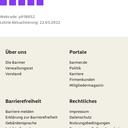
Ihre Bewertung: 1 Stern
Ihre Bewertung: 2 Sterne
Ihre Bewertung: 3 Sterne
Ihre Bewertung: 4 Sterne
Ihre Bewertung: 5 Sterne
Webcode: p018052
Letzte Aktualisierung:
22.03.2022
Über uns
Portale
Die Barmer
barmer.de
Verwaltungsrat
Politik
Vorstand
Karriere
Firmenkunden
Mitgliedermagazin
Barrierefreiheit
Rechtliches
Barriere melden
Impressum
Erklärung zur Barrierefreiheit
Datenschutz
Gebärdensprache
Nutzungsbedingungen