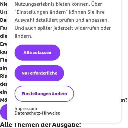
Nutzungserlebnis bieten können. Über
Nierensteinen begünstigen. Doch neben der
"Einstellungen ändern" können Sie Ihre
Ursache liegt auch die Vorbeugung recht nahe.
Auswahl detailliert prüfen und anpassen.
Damit keine Nierensteine entstehen, empfehlen
Und auch später jederzeit widerrufen oder
Fachleute, viel Wasser zu trinken. Sogar mehr als
ändern.
die sonst empfohlenen 1,5 Liter pro Tag bei
Erwachsenen. Auch eine angepasste Ernährung
kann sinnvoll sein, salzreduziert und mit weniger
Alle zulassen
Fleisch. Welche vorbeugenden Maßnahmen
sinnvoll sind, hängt auch vom persönlichen
Nur erforderliche
Risiko für Nierensteine ab. Hierzu ist es sinnvoll,
den Rat von einer Ärztin oder einem Arzt
einzuholen.
Einstellungen ändern
Möchten Sie unseren Newsletter regelmäßig erhalten?
Impressum
Hier geht's zum kostenlosen
Abo
Datenschutz-Hinweise
Alle Themen der Ausgabe: