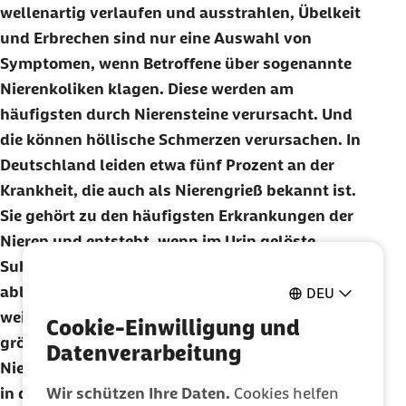
wellenartig verlaufen und ausstrahlen, Übelkeit
und Erbrechen sind nur eine Auswahl von
Symptomen, wenn Betroffene über sogenannte
Nierenkoliken klagen. Diese werden am
häufigsten durch Nierensteine verursacht. Und
die können höllische Schmerzen verursachen. In
Deutschland leiden etwa fünf Prozent an der
Krankheit, die auch als Nierengrieß bekannt ist.
Sie gehört zu den häufigsten Erkrankungen der
Nieren und entsteht, wenn im Urin gelöste
Substanzen ausfallen und sich als feine Kristalle
ablagern. Wachsen diese Ablagerungen mit
DEU
weiteren Kristallen zusammen, entstehen
Cookie-Einwilligung und
größere Gebilde, die dann als sogenannte
Datenverarbeitung
Nierensteine bezeichnet werden. Sie liegen meist
Wir schützen Ihre Daten.
Cookies helfen
in den Nierenkelchen, im Nierenbecken und in