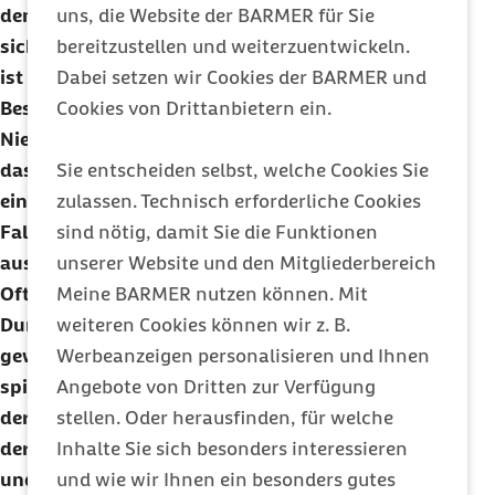
uns, die Website der BARMER für Sie
den ableitenden Harnwegen. Selten bilden sie
bereitzustellen und weiterzuentwickeln.
sich direkt im Nierengewebe. ,Steinreich‘ zu sein,
Dabei setzen wir Cookies der BARMER und
ist nicht schlimm und verursacht meist keine
Cookies von Drittanbietern ein.
Beschwerden. Problematisch werden
Nierensteine erst dann, wenn sie so groß sind,
Sie entscheiden selbst, welche Cookies Sie
dass sie die Urinableitung behindern und so
zulassen. Technisch erforderliche Cookies
einen Harnstau verursachen. Im schlimmsten
sind nötig, damit Sie die Funktionen
Fall kann dies sogar eine Blutvergiftung
unserer Website und den Mitgliederbereich
auslösen.
Meine BARMER nutzen können. Mit
Oft bleibt die Ursache für Nierensteine im
weiteren Cookies können wir z. B.
Dunkeln. Bei anfälligen Personen können
Werbeanzeigen personalisieren und Ihnen
gewisse Ernährungsgewohnheiten eine Rolle
Angebote von Dritten zur Verfügung
spielen, auch Harnwegsinfekte, Veränderungen
stellen. Oder herausfinden, für welche
der Niere und Stoffwechselerkrankungen können
Inhalte Sie sich besonders interessieren
der Auslöser sein. Überernährung, Fettleibigkeit
und wie wir Ihnen ein besonders gutes
und Bewegungsmangel können die Bildung von