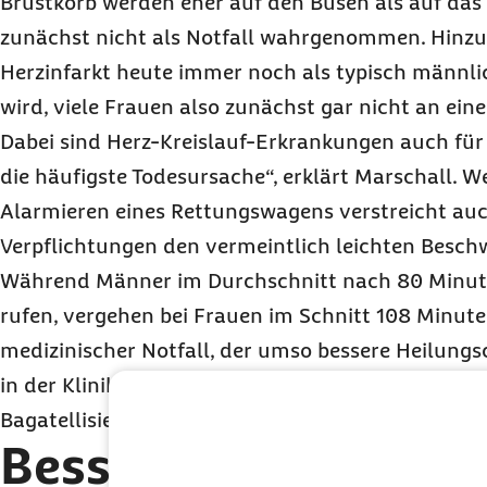
Brustkorb werden eher auf den Busen als auf das
zunächst nicht als Notfall wahrgenommen. Hinzu
Herzinfarkt heute immer noch als typisch männl
wird, viele Frauen also zunächst gar nicht an ein
Dabei sind Herz-Kreislauf-Erkrankungen auch für
die häufigste Todesursache“, erklärt Marschall. We
Alarmieren eines Rettungswagens verstreicht auch
Verpflichtungen den vermeintlich leichten Besch
Während Männer im Durchschnitt nach 80 Minu
rufen, vergehen bei Frauen im Schnitt 108 Minuten.
medizinischer Notfall, der umso bessere Heilungsc
in der Klinik behandelt wird. Falsche Rücksichtn
Bagatellisierung kann tödlich enden“, warnt Mars
Besser vorbeugen