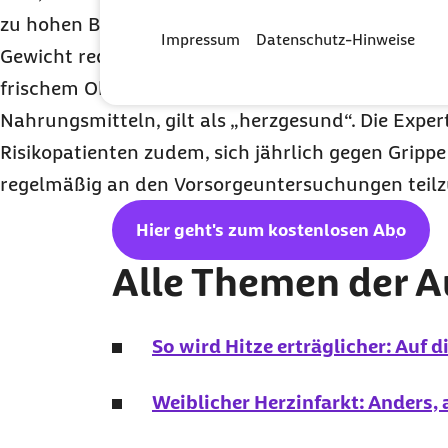
zu hohen Blutdruck oder zu hohe Blutzuckerwerte
Impressum
Datenschutz-Hinweise
Gewicht reduzieren. Auch eine ballaststoffreiche 
frischem Obst und Gemüse und insgesamt kalium
Nahrungsmitteln, gilt als „herzgesund“. Die Exper
Risikopatienten zudem, sich jährlich gegen Gripp
regelmäßig an den Vorsorgeuntersuchungen teil
Hier geht's zum kostenlosen
Abo
Alle Themen der 
So wird Hitze erträglicher: Auf 
Weiblicher Herzinfarkt: Anders,