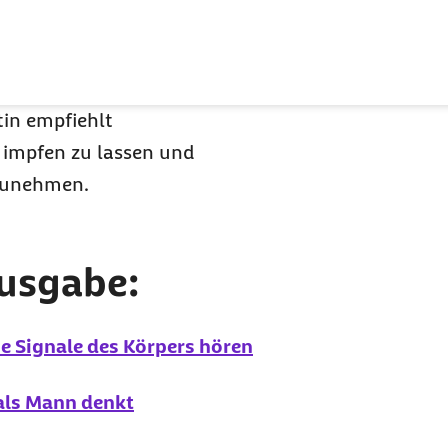
 hat, sollte zudem sein
Ernährung mit viel
haltigen
tin empfiehlt
e impfen zu lassen und
zunehmen.
Ausgabe:
die Signale des Körpers hören
 als Mann denkt