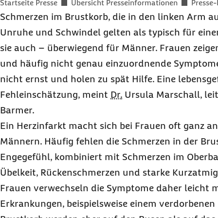
Sie befinden sich hier:
Startseite Presse
Übersicht Presseinformationen
Presse-
Schmerzen im Brustkorb, die in den linken Arm a
Unruhe und Schwindel gelten als typisch für einen
sie auch – überwiegend für Männer. Frauen zeige
und häufig nicht genau einzuordnende Symptome
nicht ernst und holen zu spät Hilfe. Eine lebensge
Fehleinschätzung, meint
Dr.
Ursula Marschall, lei
Barmer.
Ein Herzinfarkt macht sich bei Frauen oft ganz a
Männern. Häufig fehlen die Schmerzen in der Bru
Engegefühl, kombiniert mit Schmerzen im Oberbau
Übelkeit, Rückenschmerzen und starke Kurzatmigk
Frauen verwechseln die Symptome daher leicht 
Erkrankungen, beispielsweise einem verdorbene