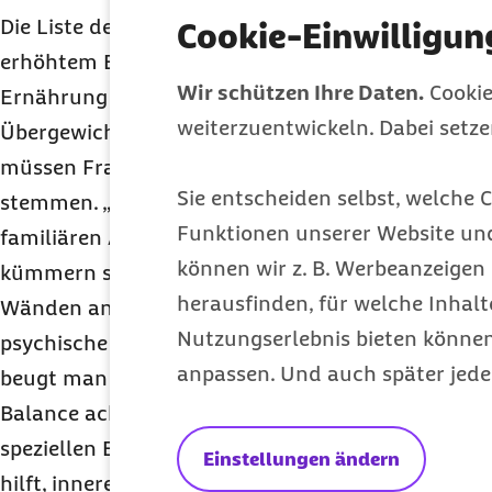
Die Liste der Risikofaktoren für einen Herzinfarkt 
Cookie-Einwilligun
erhöhtem Blutdruck, Diabetes, Bewegungsmangel,
Wir schützen Ihre Daten.
Cookie
Ernährung bis hin zu erblicher Vorbelastung, Zi
weiterzuentwickeln. Dabei setz
Übergewicht. Wird Männern oft beruflicher Stres
müssen Frauen häufig eine Mehrfachbelastung au
Sie entscheiden selbst, welche C
stemmen. „Frauen übernehmen meist die gesamte
Funktionen unserer Website un
familiären Angelegenheiten, versorgen Kinder od
können wir z. B. Werbeanzeigen 
kümmern sich neben ihrem Beruf auch um alles, w
herausfinden, für welche Inhalt
Wänden anfällt. Das bedeutet häufig dauerhaft e
Nutzungserlebnis bieten können.
psychische Belastung“, so Marschall. Egal, ob Ma
anpassen. Und auch später jede
beugt man einem Herzinfarkt vor, indem man auch
Balance achtet. Das gelingt beispielsweise durch 
speziellen Entspannungstechniken. Aber auch r
Einstellungen ändern
hilft, innere Anspannung und Unruhe abzubauen. 