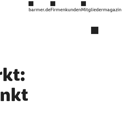
barmer.de
Firmenkunden
Mitgliedermagazin
kt:
enkt