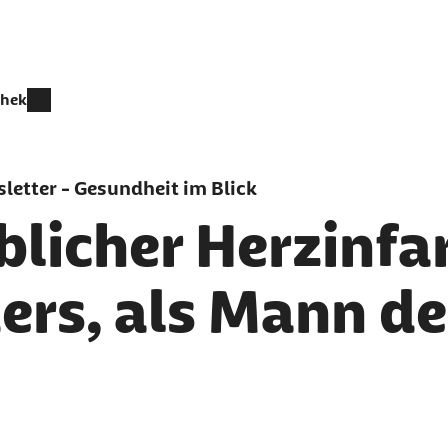
thek
letter - Gesundheit im Blick
licher Herzinfar
ers, als Mann d
er als