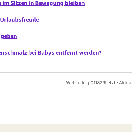
 im Sitzen in Bewegung bleiben
 Urlaubsfreude
t geben
enschmalz bei Babys entfernt werden?
n
 Sterne
ng: 3 Sterne
ertung: 4 Sterne
 Bewertung: 5 Sterne
Webcode: p011829
Letzte Aktual