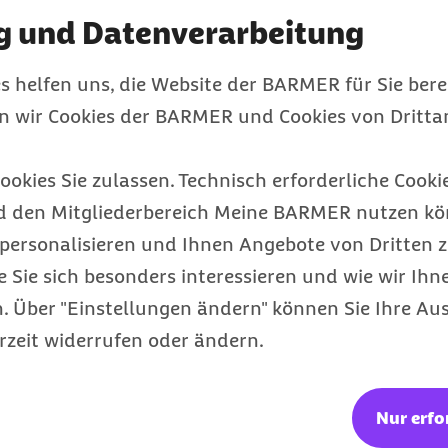
ist lang und reicht von
g und Datenverarbeitung
 Stress und falscher
s helfen uns, die Website der BARMER für Sie bere
garettenkonsum und
en wir Cookies der BARMER und Cookies von Drittan
s zum Verhängnis,
s Beruf und Familie
ookies Sie zulassen. Technisch erforderliche Cookie
 Organisation in
d den Mitgliederbereich Meine BARMER nutzen kön
er ältere Angehörige und
personalisieren und Ihnen Angebote von Dritten z
as in den eigenen vier
e Sie sich besonders interessieren und wie wir Ihn
ine hohe physische und
 Über "Einstellungen ändern" können Sie Ihre Aus
nn oder Frau, am besten
rzeit widerrufen oder ändern.
 auf die eigene innere
das Erlernen von
egelmäßige Bewegung
Nur erfo
Wer übergewichtig ist,