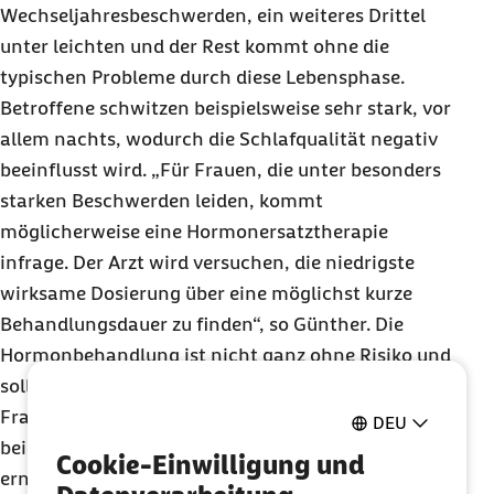
Wechseljahresbeschwerden, ein weiteres Drittel
unter leichten und der Rest kommt ohne die
typischen Probleme durch diese Lebensphase.
Betroffene schwitzen beispielsweise sehr stark, vor
allem nachts, wodurch die Schlafqualität negativ
beeinflusst wird. „Für Frauen, die unter besonders
starken Beschwerden leiden, kommt
möglicherweise eine Hormonersatztherapie
infrage. Der Arzt wird versuchen, die niedrigste
wirksame Dosierung über eine möglichst kurze
Behandlungsdauer zu finden“, so Günther. Die
Hormonbehandlung ist nicht ganz ohne Risiko und
sollte daher sorgfältig mit dem behandelnden
Frauenarzt abgewogen werden. Studien weisen
DEU
beispielsweise auf ein erhöhtes Risiko für
Cookie-Einwilligung und
ernsthafte Erkrankungen wie Brustkrebs und Herz-