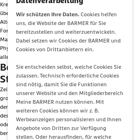
Datenverarbeitung
Kreislauf-Erkrankungen hin, wenn die Hormone
über mehrere Jahre eingenommen werden. Als
Wir schützen Ihre Daten.
Cookies helfen
Alternative sind pflanzliche Präparate meist in
uns, die Website der BARMER für Sie
Form von Nahrungsergänzungsmitteln auf dem
bereitzustellen und weiterzuentwickeln.
Markt, die pflanzliche Östrogene, sogenannte
Dabei setzen wir Cookies der BARMER und
Phytoöstrogene, enthalten. Ihr Nutzen ist
Cookies von Drittanbietern ein.
allerdings nicht eindeutig belegt.
Bewegung und innere
Sie entscheiden selbst, welche Cookies Sie
zulassen. Technisch erforderliche Cookies
Stärke
sind nötig, damit Sie die Funktionen
Zeitgleich zu den Wechseljahren kommt es oft zu
unserer Website und den Mitgliederbereich
großen Veränderungen im eigenen Leben. Die Zeit
Meine BARMER nutzen können. Mit
der Wechseljahre wird für viele Frauen eine Phase
weiteren Cookies können wir z. B.
des Umbruchs. Die Kinder werden selbstständig
Werbeanzeigen personalisieren und Ihnen
oder ziehen aus, manche Frauen orientieren sich
Angebote von Dritten zur Verfügung
beruflich neu oder treten kürzer, weil die eignen
stellen. Oder herausfinden, für welche