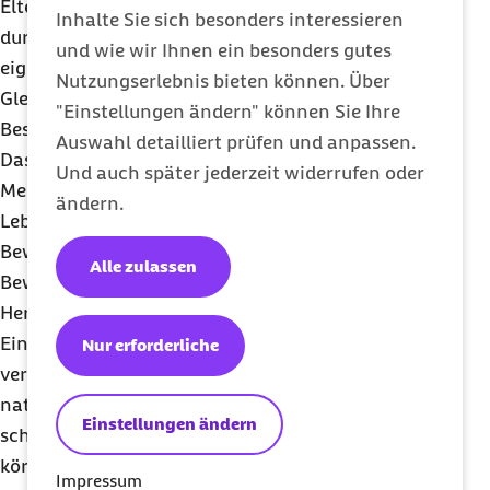
Eltern mehr Hilfe benötigen. Neben Unterstützung
Inhalte Sie sich besonders interessieren
durch den Frauenarzt können Veränderungen im
und wie wir Ihnen ein besonders gutes
eigenen Leben hilfreich sein, das innere
Nutzungserlebnis bieten können. Über
Gleichgewicht wieder zu finden, denn viele
"Einstellungen ändern" können Sie Ihre
Beschwerden kann Frau selbst ein wenig lindern.
Auswahl detailliert prüfen und anpassen.
Das Erlernen von Entspannungstechniken wie
Und auch später jederzeit widerrufen oder
Meditation, Tai Chi oder Yoga bringt in dieser
ändern.
Lebensphase etwas Ruhe in den Alltag. Sport und
Bewegung stärken die Muskelkraft und die
Alle zulassen
Beweglichkeit und wirken sich positiv auf das
Herz-Kreislauf-System aus. „Oft hilft es, die innere
Einstellung ein wenig zu ändern, den Blick zu
Nur erforderliche
verschieben. Denn die Wechseljahre sind ein
natürliches Phänomen und keine Krankheit. Wer es
Einstellungen ändern
schafft, mit Gelassenheit, Achtsamkeit und
körperlicher Aktivität durch die Menopause zu
Impressum