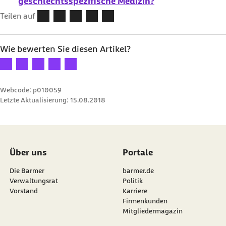
geschlechtsspezifische Medizin?
Teilen auf
Wie bewerten Sie diesen Artikel?
Ihre Bewertung: 1 Stern
Ihre Bewertung: 2 Sterne
Ihre Bewertung: 3 Sterne
Ihre Bewertung: 4 Sterne
Ihre Bewertung: 5 Sterne
Webcode: p010059
Letzte Aktualisierung:
15.08.2018
Über uns
Portale
Die Barmer
barmer.de
Verwaltungsrat
Politik
Vorstand
Karriere
Firmenkunden
Mitgliedermagazin