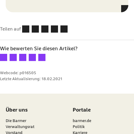
Teilen auf
Wie bewerten Sie diesen Artikel?
Ihre Bewertung: 1 Stern
Ihre Bewertung: 2 Sterne
Ihre Bewertung: 3 Sterne
Ihre Bewertung: 4 Sterne
Ihre Bewertung: 5 Sterne
Webcode: p016505
Letzte Aktualisierung:
18.02.2021
Über uns
Portale
Die Barmer
barmer.de
Verwaltungsrat
Politik
Vorstand
Karriere