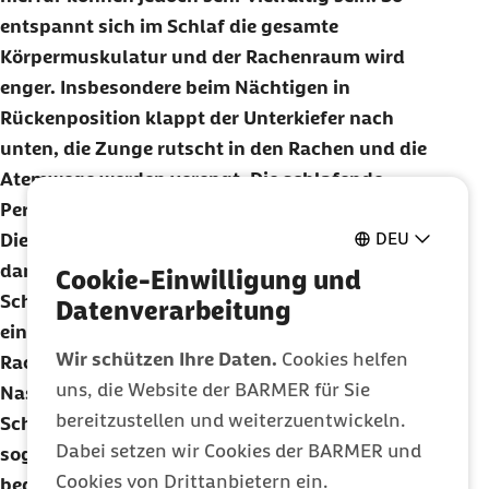
entspannt sich im Schlaf die gesamte
Körpermuskulatur und der Rachenraum wird
enger. Insbesondere beim Nächtigen in
Rückenposition klappt der Unterkiefer nach
unten, die Zunge rutscht in den Rachen und die
Atemwege werden verengt. Die schlafende
Person muss daher stärker ein- und ausatmen.
DEU
Die dadurch entstehende Vibration verursacht
dann die nervenaufreibenden
Cookie-Einwilligung und
Schnarchgeräusche. Anatomische Ursachen wie
Datenverarbeitung
ein zu kleiner Unterkiefer, vergrößerte
Wir schützen Ihre Daten.
Cookies helfen
Rachenmandeln oder eine verformte
uns, die Website der BARMER für Sie
Nasenscheidewand können ebenfalls das
bereitzustellen und weiterzuentwickeln.
Schnarchen verursachen und unter Umständen
Dabei setzen wir Cookies der BARMER und
sogar eine schlafchirurgische Operation
Cookies von Drittanbietern ein.
begründen. Doch auch ganz typische Faktoren,