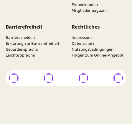
Firmenkunden
Mitgliedermagazin
Barrierefreiheit
Rechtliches
Barriere melden
Impressum
Erklärung zur Barrierefreiheit
Datenschutz
Gebärdensprache
Nutzungsbedingungen
Leichte Sprache
Fragen zum Online-Angebot
externer Link
externer Link
externer Link
externer
Besuchen Sie die
BARMER
auf