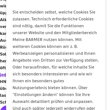
wie Übergewicht, eine Erkältung oder abendliche
Sie entscheiden selbst, welche Cookies Sie
üppige Mahlzeiten sowie ein übermäßiger
zulassen. Technisch erforderliche Cookies
Alkoholkonsum können das Geräusch
sind nötig, damit Sie die Funktionen
verstärken. Wenn die Ursachen erkennbar sind,
unserer Website und den Mitgliederbereich
kann eine erlösende Abhilfe geschaffen werden.
Meine BARMER nutzen können. Mit
Auch die Verlagerung der Schlafposition von dem
weiteren Cookies können wir z. B.
Rücken auf die Seite kann eine Wirkung zeigen.
Werbeanzeigen personalisieren und Ihnen
Sollten diese Maßnahmen keine Verbesserung
Angebote von Dritten zur Verfügung stellen.
hervorrufen, oder der Atem beim Schnarchen
Oder herausfinden, für welche Inhalte Sie
öfters für mehrere Sekunden aussetzen, ist es
in
sich besonders interessieren und wie wir
jedem Fall ratsam
, dass sich Betroffene von einer
Ihnen ein besonders gutes
HNO
-Ärztin oder einem
HNO
-Arzt ausführlich
Nutzungserlebnis bieten können. Über
über Behandlungsmöglichkeiten informieren
"Einstellungen ändern" können Sie Ihre
lassen und eine gefährliche
Auswahl detailliert prüfen und anpassen.
Schlafapnoe ausschließen.
Und auch später jederzeit widerrufen oder