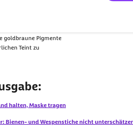
nter anderem allergische
t es nicht. Sowohl
ner können Haut und
uch von Bräune
ie goldbraune Pigmente
lichen Teint zu
Ausgabe:
nd halten, Maske tragen
ker: Bienen- und Wespenstiche nicht unterschätze