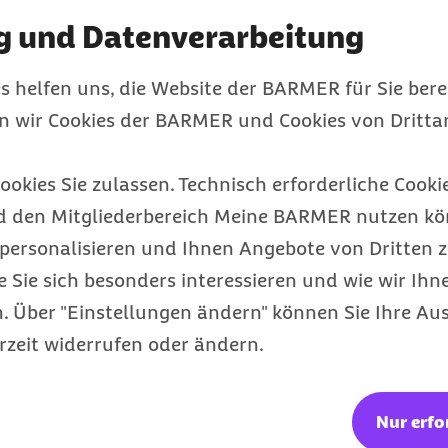
g und Datenverarbeitung
s helfen uns, die Website der BARMER für Sie bere
16 verboten, das gilt
en wir Cookies der BARMER und Cookies von Drittan
t würde. Bildet es sich
ellung, greift das Gesetz
ookies Sie zulassen. Technisch erforderliche Cookie
 über die mögliche
d den Mitgliederbereich Meine BARMER nutzen kön
tigen und bewussten
personalisieren und Ihnen Angebote von Dritten z
e Anwendung eignet sich
e Sie sich besonders interessieren und wie wir Ihn
nur ab und an zu einem
 Über "Einstellungen ändern" können Sie Ihre Aus
bedingt kühl aufbewahren,
rzeit widerrufen oder ändern.
ie Expertin.
ns Allergiker. Denn um
stecken in vielen
Nur erfo