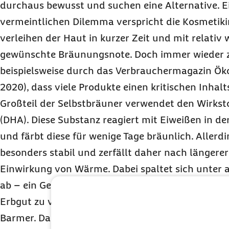
durchaus bewusst und suchen eine Alternative. 
vermeintlichen Dilemma verspricht die Kosmetiki
verleihen der Haut in kurzer Zeit und mit relativ
gewünschte Bräunungsnote. Doch immer wieder ze
beispielsweise durch das Verbrauchermagazin Ök
2020), dass viele Produkte einen kritischen Inhalt
Großteil der Selbstbräuner verwendet den Wirkst
(DHA). Diese Substanz reagiert mit Eiweißen in d
und färbt diese für wenige Tage bräunlich. Allerdi
besonders stabil und zerfällt daher nach längere
Einwirkung von Wärme. Dabei spaltet sich unte
ab – ein Gefahrstoff, der unter Verdacht steht, K
Erbgut zu verändern“, erklärt
Dr.
Utta Petzold, De
Barmer. Darüber hinaus kann Formaldehyd starke