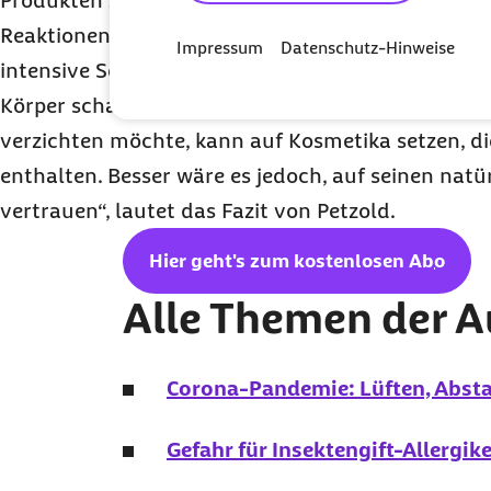
Produkten zusätzlich künstliche Duftstoffe, die u
Reaktionen auslösen können. „Gesunde Bräune gib
Impressum
Datenschutz-Hinweise
intensive Sonnen-Strahlung als auch Selbstbräu
Körper schaden. Wer dennoch nicht auf einen Ha
verzichten möchte, kann auf Kosmetika setzen, d
enthalten. Besser wäre es jedoch, auf seinen natür
vertrauen“, lautet das Fazit von Petzold.
Hier geht's zum kostenlosen
Abo
Alle Themen der 
Corona-Pandemie: Lüften, Absta
Gefahr für Insektengift-Allergi