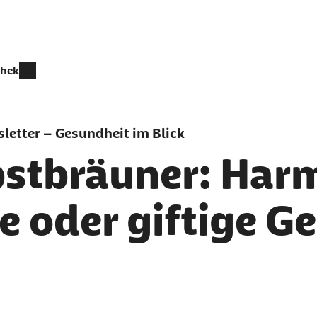
thek
letter – Gesundheit im Blick
bstbräuner: Har
e oder giftige G
er als