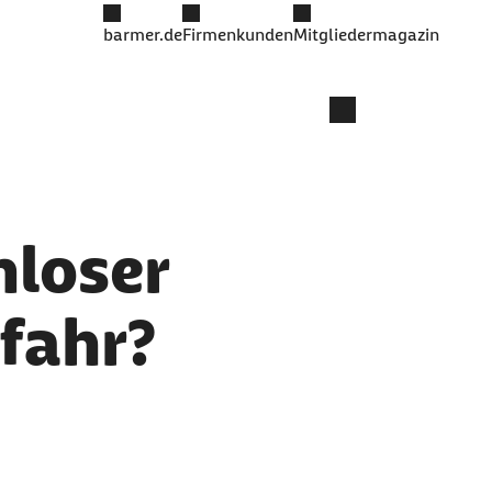
barmer.de
Firmenkunden
Mitgliedermagazin
mloser
efahr?