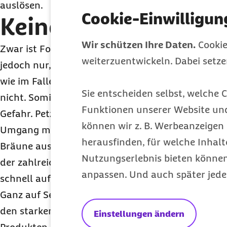
auslösen.
Cookie-Einwilligun
Keine Dauerlösung
Wir schützen Ihre Daten.
Cookie
Zwar ist Formaldehyd in Kosmetika bereits seit 20
weiterzuentwickeln. Dabei setz
jedoch nur, wenn es den Produkten direkt beigefüg
wie im Falle der Selbstbräuner erst nach der Herst
Sie entscheiden selbst, welche C
nicht. Somit weiß der Verbraucher also gar nichts
Funktionen unserer Website un
Gefahr. Petzold empfiehlt deshalb einen vorsich
können wir z. B. Werbeanzeigen 
Umgang mit Selbstbräunern. „Für eine dauerhaft
herausfinden, für welche Inhalt
Bräune aus dem Kosmetikregal sicher nicht. Wer 
Nutzungserlebnis bieten können.
der zahlreichen Produkte greift, sollte dieses un
anpassen. Und auch später jede
schnell aufbrauchen und nicht lange lagern“, so d
Ganz auf Selbstbräuner verzichten sollten übrige
den starken Eigenduft des
DHA
s zu übertünchen, 
Einstellungen ändern