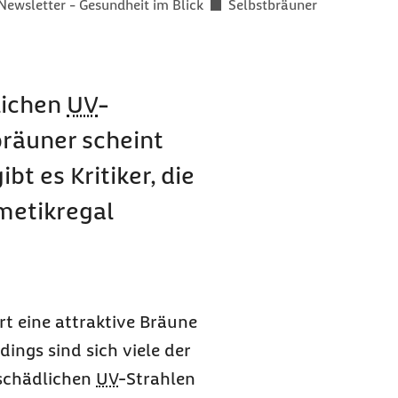
Newsletter - Gesundheit im Blick
Selbstbräuner
lichen
UV
-
räuner scheint
bt es Kritiker, die
metikregal
t eine attraktive Bräune
ings sind sich viele der
 schädlichen
UV
-Strahlen