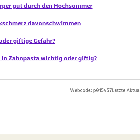
örper gut durch den Hochsommer
Rückschmerz davonschwimmen
der giftige Gefahr?
d in Zahnpasta wichtig oder giftig?
n
 Sterne
ng: 3 Sterne
ertung: 4 Sterne
 Bewertung: 5 Sterne
Webcode: p015457
Letzte Aktua