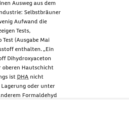
Einen Ausweg aus dem
ndustrie: Selbstbräuner
 wenig Aufwand die
igen Tests,
o Test (Ausgabe Mai
sstoff enthalten. „Ein
off Dihydroxyaceton
er oberen Hautschicht
ngs ist
DHA
nicht
r Lagerung oder unter
r anderem Formaldehyd
rebs auszulösen und das
rmatologin bei der
 Kontaktallergien