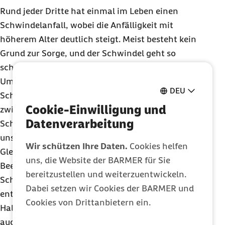
Rund jeder Dritte hat einmal im Leben einen
Schwindelanfall, wobei die Anfälligkeit mit
höherem Alter deutlich steigt. Meist besteht kein
Grund zur Sorge, und der Schwindel geht so
schnell vorüber, wie er gekommen ist. Unter
Umständen kann aber auch eine Erkrankung den
DEU
Schwindel verursachen. „Mediziner unterscheiden
Cookie-Einwilligung und
zwischen vestibulärem und nicht-vestibulärem
Datenverarbeitung
Schwindel. Der vestibuläre Schwindel geht auf
unstimmige Informationen zwischen
Wir schützen Ihre Daten.
Cookies helfen
Gleichgewichtsorganen und Gehirn oder deren
uns, die Website der BARMER für Sie
Beeinträchtigung zurück. Nicht-vestibulärer
bereitzustellen und weiterzuentwickeln.
Schwindel hat seine Ursache jenseits davon. Er
Dabei setzen wir Cookies der BARMER und
entsteht zum Beispiel aufgrund eines
Cookies von Drittanbietern ein.
Halswirbelsäulen-Syndroms, Unterzuckerung oder
auch nur wegen neuen Brillengläsern“, sagt