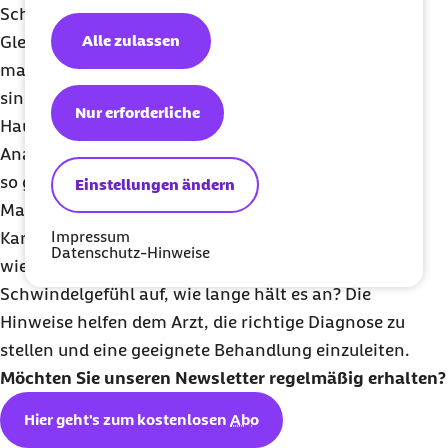
Schwindelerkrankungen auf den
Alle zulassen
Gleichgewichtsapparat zurückzuführen ist, ist
manchmal eine Überweisung zum HNO-Arzt
sinnvoll. Der erste Ansprechpartner ist jedoch der
Nur erforderliche
Hausarzt bzw. die Hausärztin. Im
Anamnesegespräch wird versucht, den Schwindel
so genau wie möglich zu beschreiben“, so
Einstellungen ändern
Marschall. Dreht sich alles wie bei einer
Impressum
Karussellfahrt? Scheint der Boden zu schwanken
Datenschutz-Hinweise
wie auf einem Boot? Wie oft tritt das
Schwindelgefühl auf, wie lange hält es an? Die
Hinweise helfen dem Arzt, die richtige Diagnose zu
stellen und eine geeignete Behandlung einzuleiten.
Möchten Sie unseren
Newsletter
regelmäßig erhalten?
Hier geht's zum kostenlosen
Abo