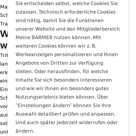
Sie entscheiden selbst, welche Cookies Sie
Marschall. Sogar die psychische Verfassung könne
zulassen. Technisch erforderliche Cookies
Schwindel auslösen, beispielsweise sehr große
sind nötig, damit Sie die Funktionen
Traurigkeit kurz nach einer Trennung.
unserer Website und den Mitgliederbereich
Wann ein Arzt aufgesucht
Meine BARMER nutzen können. Mit
werden sollte
weiteren Cookies können wir z. B.
Werbeanzeigen personalisieren und Ihnen
Tritt der Schwindel unvermittelt, stark,
Angebote von Dritten zur Verfügung
langanhaltend, wiederholt und dabei ohne
stellen. Oder herausfinden, für welche
erkennbaren Grund auf, sollte die Ursache von
Inhalte Sie sich besonders interessieren
einer Ärztin oder einem Arzt abgeklärt werden.
und wie wir Ihnen ein besonders gutes
Eine Untersuchung ist auch sinnvoll, falls
Nutzungserlebnis bieten können. Über
Schwindel während einer Infektion auftritt oder
"Einstellungen ändern" können Sie Ihre
von bestimmten Situationen oder Kopfhaltungen
Auswahl detailliert prüfen und anpassen.
ausgelöst wird. Ab einem Alter von 70 Jahren
Und auch später jederzeit widerrufen oder
sollten Schwindelanfälle ebenfalls ärztlich
ändern.
untersucht werden. „Da ein erheblicher Teil der