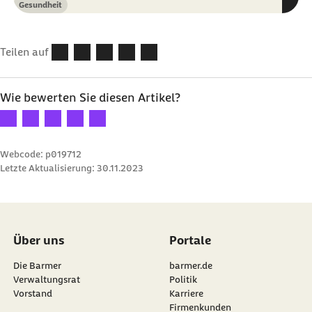
Gesundheit
Kategorie
Teilen auf
Wie bewerten Sie diesen Artikel?
Ihre Bewertung: 1 Stern
Ihre Bewertung: 2 Sterne
Ihre Bewertung: 3 Sterne
Ihre Bewertung: 4 Sterne
Ihre Bewertung: 5 Sterne
Webcode: p019712
Letzte Aktualisierung:
30.11.2023
Über uns
Portale
Die Barmer
barmer.de
Verwaltungsrat
Politik
Vorstand
Karriere
Firmenkunden