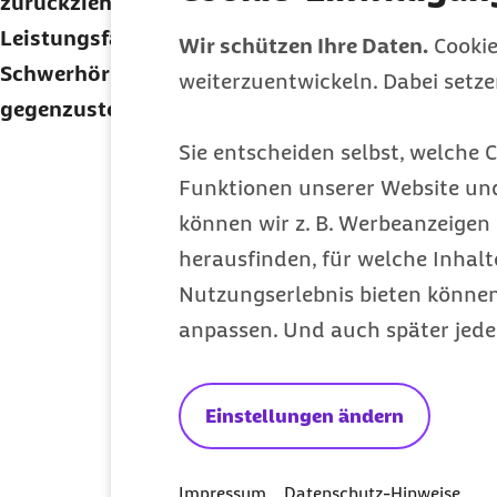
zurückziehen. Diese Kombination kann den Abbau 
Leistungsfähigkeit beschleunigen. Umso wichtiger
Wir schützen Ihre Daten.
Cookie
Schwerhörigkeit frühzeitig zu erkennen und dann
weiterzuentwickeln. Dabei setz
gegenzusteuern.
Sie entscheiden selbst, welche C
Hier geht's zum kostenlosen
Abo
Funktionen unserer Website un
Alle Themen der 
können wir z. B. Werbeanzeigen 
herausfinden, für welche Inhalt
Reizdarmsyndrom: Unruhe im 
Nutzungserlebnis bieten können.
anpassen. Und auch später jede
Diabetischer Fuß: Vorsorge ist d
Prüfungsangst: Panik vor dem 
Einstellungen ändern
Gesunde Gartenarbeit: Gut für K
Impressum
Datenschutz-Hinweise