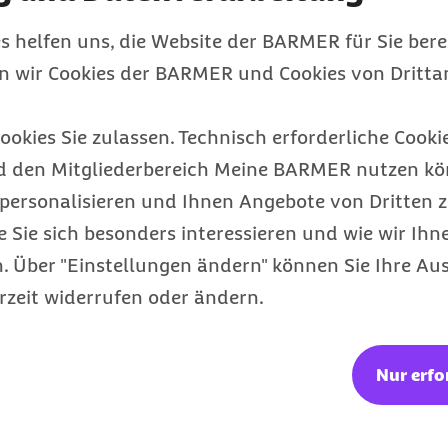
der intellektuellen
 ist es, eine
s helfen uns, die Website der BARMER für Sie bere
 gezielt
en wir Cookies der BARMER und Cookies von Drittan
ookies Sie zulassen. Technisch erforderliche Cookie
d den Mitgliederbereich Meine BARMER nutzen kön
Ausgabe:
personalisieren und Ihnen Angebote von Dritten z
e Sie sich besonders interessieren und wie wir Ihn
Bauch
 Über "Einstellungen ändern" können Sie Ihre Aus
rzeit widerrufen oder ändern.
ie beste Medizin
Blackout
Nur erfo
örper und Geist