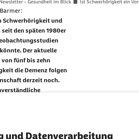
Newsletter - Gesundheit im Blick
Ist Schwerhörigkeit ein V
 Barmer:
 Schwerhörigkeit und
 seit den späten 1980er
 Beobachtungsstudien
önnte. Der aktuelle
von fünf bis zehn
igkeit die Demenz folgen
nschaft derzeit noch.
nverständliche
können. Außerdem
ermögen, wodurch
zu kommt, dass sich
ellschaftlich
g und Datenverarbeitung