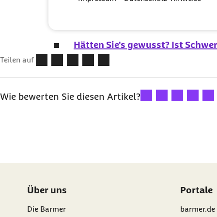
Training nach der Winterpause: 
Hätten Sie's gewusst? Ist Schwe
Teilen auf
Ihre Bewertung: 1 Ster
Ihre Bewertung: 2
Ihre Bewertu
Ihre Bew
Ihre
Wie bewerten Sie diesen Artikel?
Über uns
Portale
Die Barmer
barmer.de