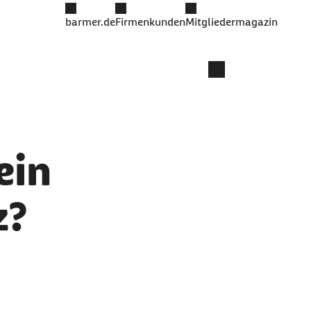
barmer.de
Firmenkunden
Mitgliedermagazin
ein
z?