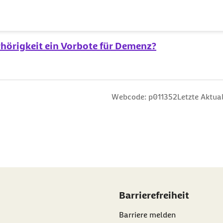
So klappt es mit dem Wiedereinstieg
rhörigkeit ein Vorbote für Demenz?
n
 Sterne
ng: 3 Sterne
ertung: 4 Sterne
 Bewertung: 5 Sterne
Webcode: p011352
Letzte Aktual
Barrierefreiheit
Barriere melden