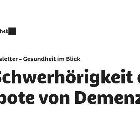
thek
letter - Gesundheit im Blick
Schwerhörigkeit 
bote von Demen
er als