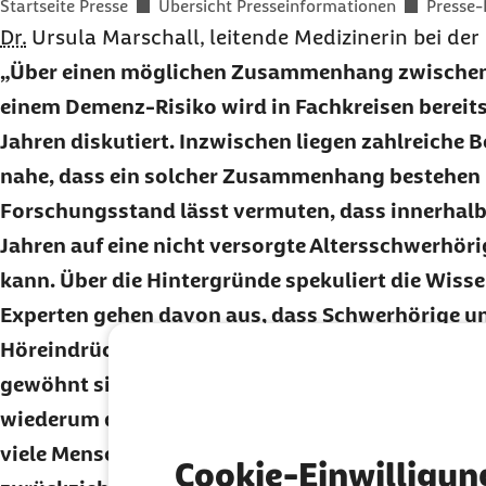
Sie befinden sich hier:
Startseite Presse
Übersicht Presseinformationen
Presse-
Dr.
Ursula Marschall, leitende Medizinerin bei der
Über einen möglichen Zusammenhang zwischen
einem Demenz-Risiko wird in Fachkreisen bereits
Jahren diskutiert. Inzwischen liegen zahlreiche
nahe, dass ein solcher Zusammenhang bestehen k
Forschungsstand lässt vermuten, dass innerhalb 
Jahren auf eine nicht versorgte Altersschwerhör
kann. Über die Hintergründe spekuliert die Wisse
Experten gehen davon aus, dass Schwerhörige u
Höreindrücke kognitiv nur schwer verarbeiten 
gewöhnt sich das Gehirn an das geringere Hörv
wiederum der Hörverlust beschleunigt wird. Hin
viele Menschen mit zunehmendem Hörverlust ges
Cookie-Einwilligun