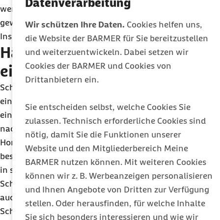
Datenverarbeitung
werden. Erst, wenn diese Maßnahmen nicht zum
gewünschten Erfolg führen, ist eine
Wir schützen Ihre Daten.
Cookies helfen uns,
Insulintherapie notwendig“, so Petzold.
die Website der BARMER für Sie bereitzustellen
Häufige Begleiterscheinung
und weiterzuentwickeln. Dabei setzen wir
Cookies der BARMER und Cookies von
einer Schwangerschaft
Drittanbietern ein.
Schwangerschafts- oder Gestationsdiabetes ist
eine der häufigsten Begleiterkrankungen während
Sie entscheiden selbst, welche Cookies Sie
einer Schwangerschaft. Meist verschwindet er
zulassen. Technisch erforderliche Cookies sind
nach der Geburt von selbst, weil sich der
nötig, damit Sie die Funktionen unserer
Hormonhaushalt wieder normalisiert. Allerdings
Website und den Mitgliederbereich Meine
besteht für die betroffene Frau ein erhöhtes Risiko,
BARMER nutzen können. Mit weiteren Cookies
in späteren Schwangerschaften erneut an
können wir z. B. Werbeanzeigen personalisieren
Schwangerschaftsdiabetes zu erkranken. Und
und Ihnen Angebote von Dritten zur Verfügung
auch weil etwa die Hälfte der
stellen. Oder herausfinden, für welche Inhalte
Schwangerschaftsdiabetes-Patientinnen
Sie sich besonders interessieren und wie wir