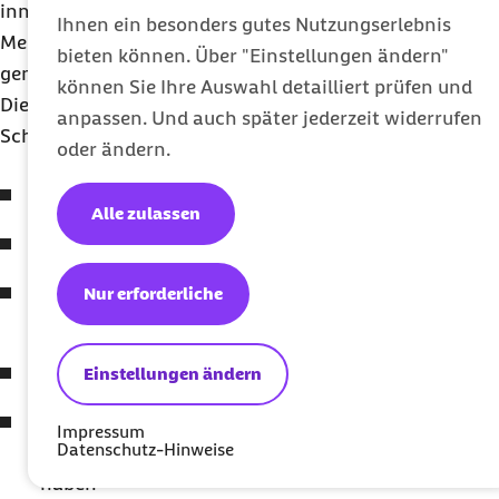
innerhalb der nächsten zehn Jahre an Diabetes
Ihnen ein besonders gutes Nutzungserlebnis
Mellitus erkranken, sollte die Diagnose ernst
bieten können. Über "Einstellungen ändern"
genommen werden.
können Sie Ihre Auswahl detailliert prüfen und
Diese Frauen haben ein erhöhtes Risiko für
anpassen. Und auch später jederzeit widerrufen
Schwangerschaftsdiabetes:
oder ändern.
Frauen mit Übergewicht
Alle zulassen
Frauen mit Diabetes in der engeren Familie
Frauen, die bei ihrer Geburt schwerer als vier
Nur erforderliche
Kilogramm waren
Frauen, die wiederholt Fehlgeburten hatten
Einstellungen ändern
Frauen, die ein Kind mit mehr als vier
Impressum
Datenschutz-Hinweise
Kilogramm Körpergewicht zur Welt gebracht
haben