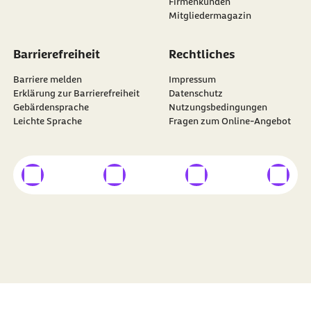
Firmenkunden
Mitgliedermagazin
Barrierefreiheit
Rechtliches
Barriere melden
Impressum
Erklärung zur Barrierefreiheit
Datenschutz
Gebärdensprache
Nutzungsbedingungen
Leichte Sprache
Fragen zum Online-Angebot
externer Link
externer Link
externer Link
externer
Besuchen Sie die
BARMER
auf