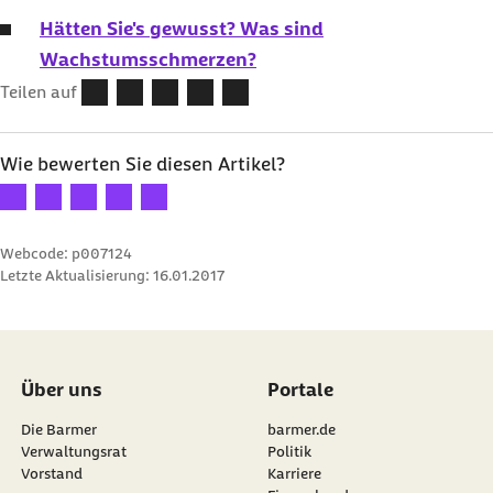
Hätten Sie's gewusst? Was sind
Wachstumsschmerzen?
Teilen auf
Wie bewerten Sie diesen Artikel?
Ihre Bewertung: 1 Stern
Ihre Bewertung: 2 Sterne
Ihre Bewertung: 3 Sterne
Ihre Bewertung: 4 Sterne
Ihre Bewertung: 5 Sterne
Webcode: p007124
Letzte Aktualisierung:
16.01.2017
Über uns
Portale
Die Barmer
barmer.de
Verwaltungsrat
Politik
Vorstand
Karriere