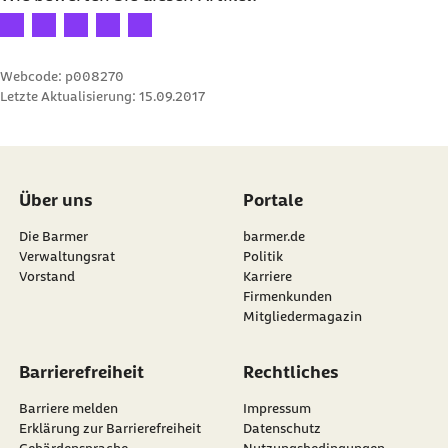
Ihre Bewertung: 1 Stern
Ihre Bewertung: 2 Sterne
Ihre Bewertung: 3 Sterne
Ihre Bewertung: 4 Sterne
Ihre Bewertung: 5 Sterne
Webcode: p008270
Letzte Aktualisierung:
15.09.2017
Über uns
Portale
Die Barmer
barmer.de
Verwaltungsrat
Politik
Vorstand
Karriere
Firmenkunden
Mitgliedermagazin
Barrierefreiheit
Rechtliches
Barriere melden
Impressum
Erklärung zur Barrierefreiheit
Datenschutz