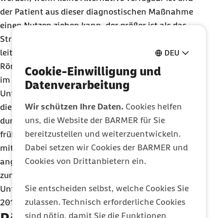
der Patient aus dieser diagnostischen Maßnahme
einen Nutzen ziehen kann, der größer ist als das
Strahlenrisiko“, meint
Dr.
Ursula Marschall,
leitende Medizinerin bei der Barmer. Die meisten
DEU
Röntgenanwendungen, etwa 40 Prozent, werden
Cookie-Einwilligung und
im Bereich der Zähne vorgenommen, gefolgt von
Datenverarbeitung
Untersuchungen an Skelett und Thorax. Obwohl
Wir schützen Ihre Daten.
Cookies helfen
die Strahlenbelastung bei einer Röntgenaufnahme
uns, die Website der BARMER für Sie
durch den technischen Fortschritt im Vergleich zu
bereitzustellen und weiterzuentwickeln.
früheren Zeiten verringert werden konnte, ist die
Dabei setzen wir Cookies der BARMER und
mittlere Strahlenbelastung der Bevölkerung weiter
Cookies von Drittanbietern ein.
angestiegen. Ursache dafür ist auch die
zunehmende Menge von dosis-intensiven
CT
-
Sie entscheiden selbst, welche Cookies Sie
Untersuchungen, deren Zahl zwischen 2014 und
zulassen. Technisch erforderliche Cookies
2017 um 40 Prozent anstieg.
sind nötig, damit Sie die Funktionen