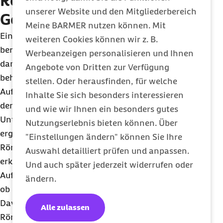
Röntgenpass als
unserer Website und den Mitgliederbereich
Gedächtnisstütze
Meine BARMER nutzen können. Mit
Ein Röntgenpass hilft, einen Überblick über die
weiteren Cookies können wir z. B.
bereits erfolgten Röntgenuntersuchungen und die
Werbeanzeigen personalisieren und Ihnen
damit verbundenen Strahlenbelastung zu
Angebote von Dritten zur Verfügung
behalten. In ihm können alle relevanten
stellen. Oder herausfinden, für welche
Aufnahmen eingetragen werden. Zusammen mit
Inhalte Sie sich besonders interessieren
dem Datum, dem Vermerk über die Art der
und wie wir Ihnen ein besonders gutes
Untersuchung und dem betroffenen Körperbereich
Nutzungserlebnis bieten können. Über
ergibt sich eine gute Übersicht. „Anhand des
"Einstellungen ändern" können Sie Ihre
Röntgenpasses kann der behandelnde Arzt
Auswahl detailliert prüfen und anpassen.
erkennen, ob schon einmal eine passende
Und auch später jederzeit widerrufen oder
Aufnahme gemacht wurde, wo diese vorliegt, und
ändern.
ob die aktuell anstehende eventuell überflüssig ist.
Davon profitieren besonders Kinder, die auf
Alle zulassen
Röntgenstrahlen empfindlicher reagieren als