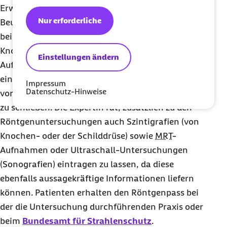
Erwachsene“, rät Marschall. Auch für die
Nur erforderliche
Beurteilung eines Krankheitsverlaufes,
beispielsweise bei Heilungsprozessen von
Knochenbrüchen, kann es sinnvoll sein, ältere
Einstellungen ändern
Aufnahmen zu Rate zu ziehen. Wurden diese in
einer anderen Praxis oder im Krankenhaus
Impressum
Datenschutz-Hinweise
vorgenommen, hilft der Pass, Informationslücken
zu schließen. Die Expertin rät, zusätzlich zu den
Röntgenuntersuchungen auch Szintigrafien (von
Knochen- oder der Schilddrüse) sowie
MRT
-
Aufnahmen oder Ultraschall-Untersuchungen
(Sonografien) eintragen zu lassen, da diese
ebenfalls aussagekräftige Informationen liefern
können. Patienten erhalten den Röntgenpass bei
der die Untersuchung durchführenden Praxis oder
beim
Bundesamt für Strahlenschutz
.