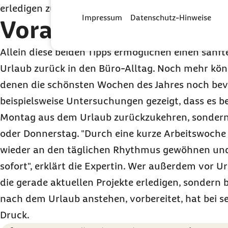
erledigen zu können.
Impressum
Datenschutz-Hinweise
Voraus planen
Allein diese beiden Tipps ermöglichen einen san
Urlaub zurück in den Büro-Alltag. Noch mehr könn
denen die schönsten Wochen des Jahres noch bev
beispielsweise Untersuchungen gezeigt, dass es be
Montag aus dem Urlaub zurückzukehren, sonder
oder Donnerstag. "Durch eine kurze Arbeitswoch
wieder an den täglichen Rhythmus gewöhnen und 
sofort", erklärt die Expertin. Wer außerdem vor Ur
die gerade aktuellen Projekte erledigen, sondern b
nach dem Urlaub anstehen, vorbereitet, hat bei s
Druck.