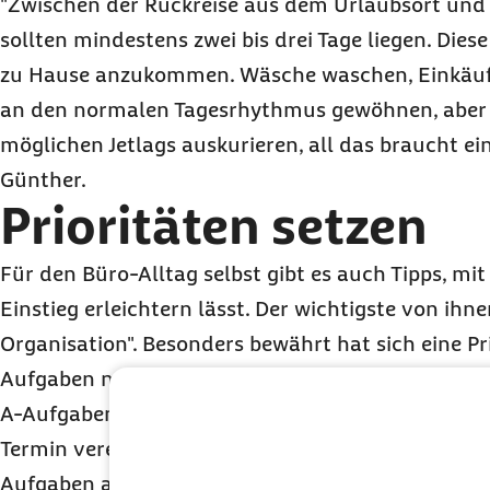
"Zwischen der Rückreise aus dem Urlaubsort und 
sollten mindestens zwei bis drei Tage liegen. Diese
zu Hause anzukommen. Wäsche waschen, Einkäufe 
an den normalen Tagesrhythmus gewöhnen, aber 
möglichen Jetlags auskurieren, all das braucht ein
Günther.
Prioritäten setzen
Für den Büro-Alltag selbst gibt es auch Tipps, mi
Einstieg erleichtern lässt. Der wichtigste von ihne
Organisation". Besonders bewährt hat sich eine Pri
Aufgaben nach Wichtigkeit und Dringlichkeit von A
A-Aufgaben werden direkt am ersten Tag erledigt,
Termin vereinbart, C-Aufgaben sollten nach Mögli
Aufgaben auf einen späteren Zeitpunkt verschob