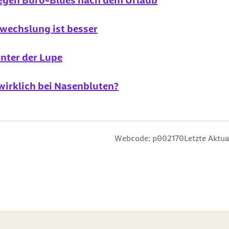
egen Büro-Blues nach dem Urlaub
bwechslung ist besser
unter der Lupe
 wirklich bei Nasenbluten?
n
 Sterne
ng: 3 Sterne
ertung: 4 Sterne
 Bewertung: 5 Sterne
Webcode: p002170
Letzte Aktua