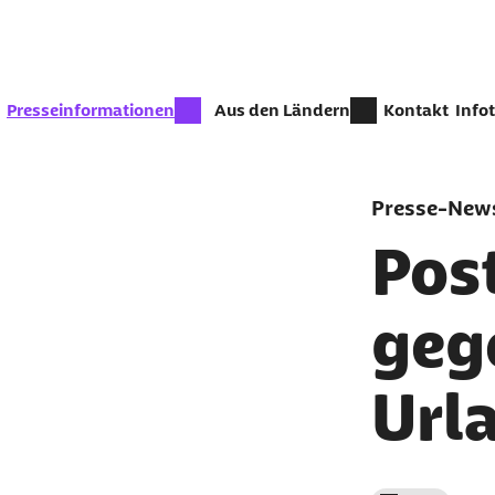
Zum Seiteninhalt springen
zur Zeit aktiv:
Presseinformationen
Aus den Ländern
Kontakt
Info
Presse-News
Pos
geg
Url