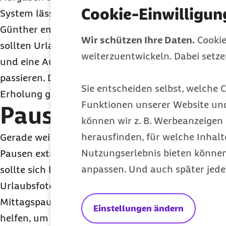
Cookie-Einwilligun
System lässt sich auch das vermutlich volle
E-Ma
Günther empfiehlt: "Um die Konzentration nicht z
Wir schützen Ihre Daten.
Cookie
sollten Urlaubsrückkehrer in den ersten Tagen M
weiterzuentwickeln. Dabei setz
und eine Aufgabe nach der anderen erledigen. A
passieren. Das kostet mehr Zeit, verärgert den C
Sie entscheiden selbst, welche C
Erholung gleich wieder zunichte."
Funktionen unserer Website un
Pausen machen
können wir z. B. Werbeanzeigen 
herausfinden, für welche Inhalt
Gerade weil der Stapel Arbeit nach dem Urlaub be
Nutzungserlebnis bieten können.
Pausen extrem wichtig. Wer merkt, dass die Konze
anpassen. Und auch später jede
sollte sich bewusst für einen Moment ausklinken. E
Urlaubsfoto, ein kleiner Plausch mit Kollegen, ein
Mittagspause vielleicht einen kleinen Spaziergan
Einstellungen ändern
helfen, um anschließend wieder konzentriert wei