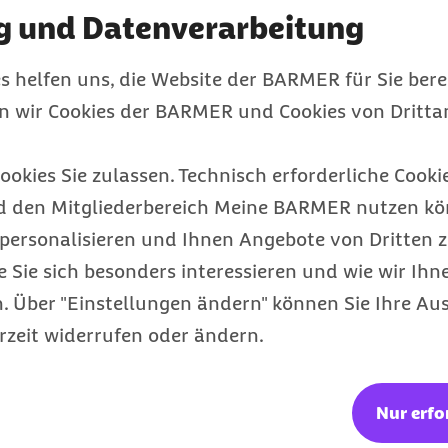
g und Datenverarbeitung
il
-Postfach abarbeiten.
u sehr zu strapazieren,
s helfen uns, die Website der BARMER für Sie bere
ultitasking vermeiden
en wir Cookies der BARMER und Cookies von Drittan
nsonsten können Fehler
hef und macht die
ookies Sie zulassen. Technisch erforderliche Cookie
d den Mitgliederbereich Meine BARMER nutzen kön
personalisieren und Ihnen Angebote von Dritten z
e Sie sich besonders interessieren und wie wir Ihn
sonders hoch ist, sind
 Über "Einstellungen ändern" können Sie Ihre Aus
ntration nachlässt,
rzeit widerrufen oder ändern.
in kurzer Blick auf ein
e Tasse Kaffee und in der
g machen – diese Dinge
Nur erfo
terarbeiten und Aufgaben