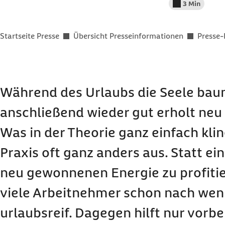
3 Min
Lesedauer wenig
Sie befinden sich hier:
Startseite Presse
Übersicht Presseinformationen
Presse-
Während des Urlaubs die Seele bau
anschließend wieder gut erholt neu
Was in der Theorie ganz einfach kling
Praxis oft ganz anders aus. Statt ein
neu gewonnenen Energie zu profitie
viele Arbeitnehmer schon nach wen
urlaubsreif. Dagegen hilft nur vorb