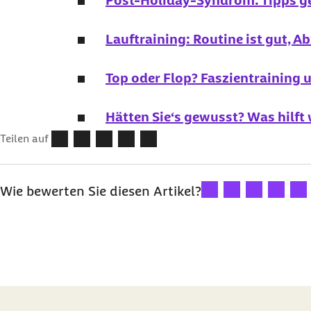
Post-Holiday-Syndrom: Tipps g
Lauftraining: Routine ist gut, A
Top oder Flop? Faszientraining 
Hätten Sie‘s gewusst? Was hilft
Teilen auf
Ihre Bewertung: 1 Ster
Ihre Bewertung: 2
Ihre Bewertu
Ihre Bew
Ihre
Wie bewerten Sie diesen Artikel?