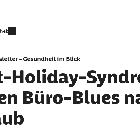
thek
letter - Gesundheit im Blick
t-Holiday-Syndr
en Büro-Blues 
aub