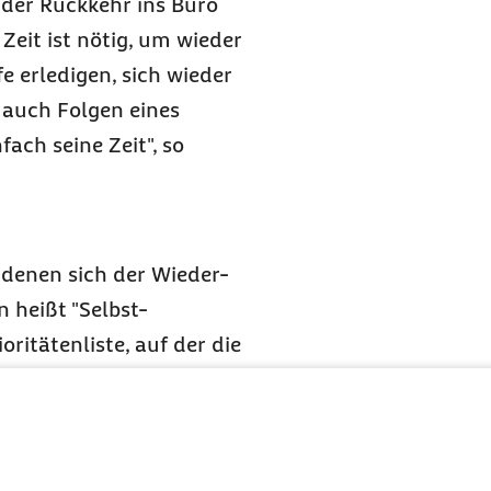
der Rückkehr ins Büro
 Zeit ist nötig, um wieder
erledigen, sich wieder
auch Folgen eines
fach seine Zeit", so
t denen sich der Wieder-
n heißt "Selbst-
oritätenliste, auf der die
 bis D sortiert werden.
 für B-Aufgaben wird ein
chkeit delegiert und D-
en werden. Nach diesem