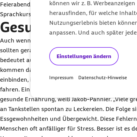
können wir z. B. Werbeanzeigen 
Feierabendstimmung bringen. Auch für Weiterbil
herausfinden, für welche Inhalt
Sprachkurs lässt sich die Zeit nutzen“, so Jakob-P
Gesunder Ausgleich
Nutzungserlebnis bieten können.
anpassen. Und auch später jede
Auch wenn es im ersten Augenblick nach noch me
sollten gerade Pendler ganz bewusst auf ihre Ges
Einstellungen ändern
bedeutet auch, dass trotz wenig Freizeit die Bewe
kommen darf. Wenn möglich, sollten sie diese dire
Impressum
Datenschutz-Hinweise
einbinden, indem sie einen Teil davon zu Fuß ge
fahren. Ein weiterer Aspekt, der bei Pendlern oft 
gesunde Ernährung, weiß Jakob-Pannier. „Viele g
an Tankstellen spontan zu Leckereien. Die Folge s
Essgewohnheiten und Übergewicht. Diese Fehle
Menschen oft anfälliger für Stress. Besser ist es 