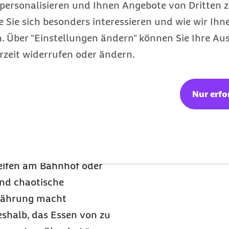
personalisieren und Ihnen Angebote von Dritten z
dungen wie einen
e Sie sich besonders interessieren und wie wir Ihn
annier.
 Über "Einstellungen ändern" können Sie Ihre Aus
rzeit widerrufen oder ändern.
hr Aufwand klingt,
undheit achten. Das
Nur erfo
gung nicht zu kurz
kt in ihren Arbeitsweg
hen oder mit dem Fahrrad
zu kurz kommt, ist eine
reifen am Bahnhof oder
ind chaotische
rnährung macht
deshalb, das Essen von zu