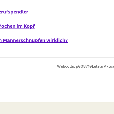
Berufspendler
Pochen im Kopf
en Männerschnupfen wirklich?
n
 Sterne
ng: 3 Sterne
ertung: 4 Sterne
 Bewertung: 5 Sterne
Webcode: p008710
Letzte Aktua