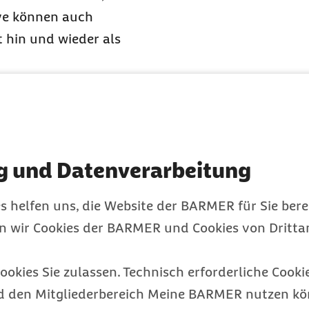
ive können auch
 hin und wieder als
ber ihre innere
nehmen. Wer die
eht meist gelassener mit
g und Datenverarbeitung
 in der Zeit alles hätte
s helfen uns, die Website der BARMER für Sie bere
nutzen, um sich ganz
en wir Cookies der BARMER und Cookies von Drittan
ntlichen Verkehrsmitteln
ar ein kurzes Nickerchen
ookies Sie zulassen. Technisch erforderliche Cookie
ich mit seiner
d den Mitgliederbereich Meine BARMER nutzen kön
wappnen oder in