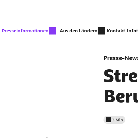
Zum Seiteninhalt springen
zur Zeit aktiv:
Presseinformationen
Aus den Ländern
Kontakt
Info
Presse-News
Stre
Ber
3 Min
Lesedauer wenig