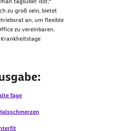
an tagsüber isst.“
h zu groß sein, bietet
riebsrat an, um flexible
ffice zu vereinbaren.
 Krankheitstage
Ausgabe:
alte Tage
 Halsschmerzen
nterfit