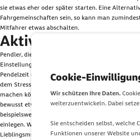
sie etwas eher oder später starten. Eine Alternat
Fahrgemeinschaften sein, so kann man zumindest
Mitfahrer etwas abschalten.
Aktive Entspannung
Pendler, die allein unterwegs sind, können auch ü
Einstellung eine Menge Druck aus der Situation 
Pendelzeit nicht als verlorene Zeit wahrnimmt, g
Cookie-Einwilligun
dem Stress um. „Statt darüber zu grübeln, was man
Wir schützen Ihre Daten.
Cookie
machen können, kann man den Arbeitsweg auch 
weiterzuentwickeln. Dabei setz
bewusst etwas Gutes zu tun. So kann man in öffe
beispielsweise gut lesen oder je nach Strecke sog
Sie entscheiden selbst, welche C
einlegen. Wer mit dem Auto unterwegs ist, kann s
Funktionen unserer Website un
Lieblingsmusik oder einem Hörbuch für den Tag 