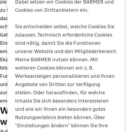
Dabei setzen wir Cookies der BARMER und
sie sogar gefährlich sein. Denn sollte das Stäbchen
Cookies von Drittanbietern ein.
zu tief eingeführt werden, kann es beispielsweise
das Trommelfell verletzen. „Wattestäbchen
Sie entscheiden selbst, welche Cookies Sie
schieben den Ohrenschmalz noch tiefer in den
zulassen. Technisch erforderliche Cookies
Gehörgang. So können Verstopfungen entstehen.
sind nötig, damit Sie die Funktionen
Eine übermäßige Reinigung irritiert zudem die
unserer Website und den Mitgliederbereich
empfindliche Haut des Gehörgangs, sodass sich
Meine BARMER nutzen können. Mit
Ekzeme dort verschlechtern oder Entzündungen
weiteren Cookies können wir z. B.
bilden können. Um die natürliche und schützende
Werbeanzeigen personalisieren und Ihnen
Funktion des Schmalzes zu bewahren, sollte man
Angebote von Dritten zur Verfügung
unbedingt auf die Verwendung von Wattestäbchen
stellen. Oder herausfinden, für welche
zur Reinigung des Gehörganges verzichten“,
Inhalte Sie sich besonders interessieren
empfiehlt Petzold.
Wie sollten Ohren gepflegt
und wie wir Ihnen ein besonders gutes
Nutzungserlebnis bieten können. Über
werden?
"Einstellungen ändern" können Sie Ihre
Aufgrund des Selbstreinigungsmechanismus