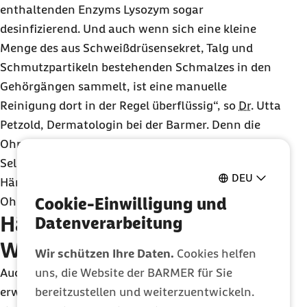
enthaltenden Enzyms Lysozym sogar
desinfizierend. Und auch wenn sich eine kleine
Menge des aus Schweißdrüsensekret, Talg und
Schmutzpartikeln bestehenden Schmalzes in den
Gehörgängen sammelt, ist eine manuelle
Reinigung dort in der Regel überflüssig“, so
Dr.
Utta
Petzold, Dermatologin bei der Barmer. Denn die
Ohren verfügen über einen
Selbstreinigungsmechanismus, bei dem die feinen
DEU
Härchen im Gehörgang das Schmalz heraus in die
Cookie-Einwilligung und
Ohrmuschel transportieren.
Hände weg vom
Datenverarbeitung
Wattestäbchen
Wir schützen Ihre Daten.
Cookies helfen
uns, die Website der BARMER für Sie
Auch wenn Wattestäbchen den Eindruck
bereitzustellen und weiterzuentwickeln.
erwecken, das Ohr gründlich zu säubern, können