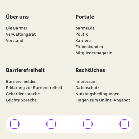
Über uns
Portale
Die Barmer
barmer.de
Verwaltungsrat
Politik
Vorstand
Karriere
Firmenkunden
Mitgliedermagazin
Barrierefreiheit
Rechtliches
Barriere melden
Impressum
Erklärung zur Barrierefreiheit
Datenschutz
Gebärdensprache
Nutzungsbedingungen
Leichte Sprache
Fragen zum Online-Angebot
externer Link
externer Link
externer Link
externer
Besuchen Sie die
BARMER
auf