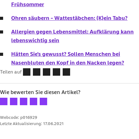
Frühsommer
Ohren säubern - Wattestäbchen: (K)ein Tabu?
Allergien gegen Lebensmittel: Aufklärung kann
lebenswichtig sein
Hätten Sie's gewusst? Sollen Menschen bei
Nasenbluten den Kopf in den Nacken legen?
Teilen auf
Wie bewerten Sie diesen Artikel?
Ihre Bewertung: 1 Stern
Ihre Bewertung: 2 Sterne
Ihre Bewertung: 3 Sterne
Ihre Bewertung: 4 Sterne
Ihre Bewertung: 5 Sterne
Webcode: p016929
Letzte Aktualisierung:
17.06.2021