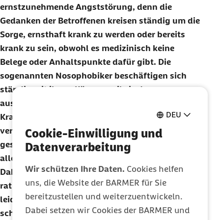
ernstzunehmende Angststörung, denn die
Gedanken der Betroffenen kreisen ständig um die
Sorge, ernsthaft krank zu werden oder bereits
krank zu sein, obwohl es medizinisch keine
Belege oder Anhaltspunkte dafür gibt. Die
sogenannten Nosophobiker beschäftigen sich
ständig mit ihrem Körper, weil sie davon
ausgehen, dass die Ärzte ihre fortschreitende
DEU
Krankheit oder Krankheiten nicht erkennen. Sie
versuchen aus Sorge vor einer Erkrankung so
Cookie-Einwilligung und
gesund wie möglich zu leben und versuchen
Datenverarbeitung
alles, was sie krankmachen könnte, zu meiden.
Wir schützen Ihre Daten.
Cookies helfen
Dabei wissen sie in der Regel, dass es keinen
uns, die Website der BARMER für Sie
rationalen Anlass für ihre Sorge gibt, denn sie
bereitzustellen und weiterzuentwickeln.
leiden nicht unter Wahnvorstellungen. Dennoch
Dabei setzen wir Cookies der BARMER und
schaffen sie es nicht, diese Ängste abzustellen.