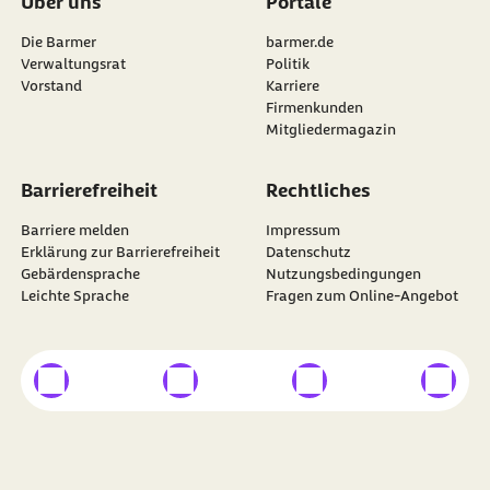
Über uns
Portale
Die Barmer
barmer.de
Verwaltungsrat
Politik
Vorstand
Karriere
Firmenkunden
Mitgliedermagazin
Barrierefreiheit
Rechtliches
Barriere melden
Impressum
Erklärung zur Barrierefreiheit
Datenschutz
Gebärdensprache
Nutzungsbedingungen
Leichte Sprache
Fragen zum Online-Angebot
externer Link
externer Link
externer Link
externer
Besuchen Sie die
BARMER
auf