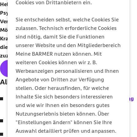
Cookies von Drittanbietern ein.
Helfen kann bei gesicherter Diagnose häufig eine
Psychotherapie, beispielsweise eine kognitive
Sie entscheiden selbst, welche Cookies Sie
Verhaltenstherapie. In dieser werden
zulassen. Technisch erforderliche Cookies
Möglichkeiten gesucht, die vermeintlichen
sind nötig, damit Sie die Funktionen
Krankheitssymptome nicht über zu bewerten und
unserer Website und den Mitgliederbereich
die Möglichkeit für alternative Ursachen
Meine BARMER nutzen können. Mit
zuzulassen.
weiteren Cookies können wir z. B.
Hier geht's zum kostenlosen
Abo
Werbeanzeigen personalisieren und Ihnen
Angebote von Dritten zur Verfügung
Alle Themen der Ausgabe:
stellen. Oder herausfinden, für welche
Inhalte Sie sich besonders interessieren
Frühjahrsmüdigkeit: Frische Luft und Bewegung
und wie wir Ihnen ein besonders gutes
helfen
Nutzungserlebnis bieten können. Über
Pilates: Körper und Geist im Einklang
"Einstellungen ändern" können Sie Ihre
Auswahl detailliert prüfen und anpassen.
Kopfschmerz bei Kindern: Mehr als nur lästig