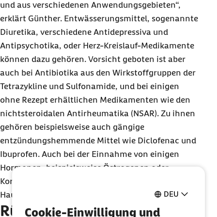
und aus verschiedenen Anwendungsgebieten“,
erklärt Günther. Entwässerungsmittel, sogenannte
Diuretika, verschiedene Antidepressiva und
Antipsychotika, oder Herz-Kreislauf-Medikamente
können dazu gehören. Vorsicht geboten ist aber
auch bei Antibiotika aus den Wirkstoffgruppen der
Tetrazykline und Sulfonamide, und bei einigen
ohne Rezept erhältlichen Medikamenten wie den
nichtsteroidalen Antirheumatika (NSAR). Zu ihnen
gehören beispielsweise auch gängige
entzündungshemmende Mittel wie Diclofenac und
Ibuprofen. Auch bei der Einnahme von einigen
Hormonen, beispielsweise Östrogenen oder
Kortikosteroiden, und von Johanniskraut, kann die
DEU
Haut sensibler auf Sonneneinstrahlung reagieren.
Rücksprache mit dem Arzt
Cookie-Einwilligung und