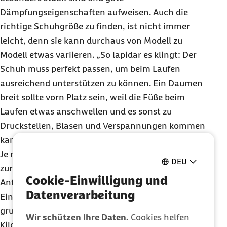
Dämpfungseigenschaften aufweisen. Auch die
richtige Schuhgröße zu finden, ist nicht immer
leicht, denn sie kann durchaus von Modell zu
Modell etwas variieren. „So lapidar es klingt: Der
Schuh muss perfekt passen, um beim Laufen
ausreichend unterstützen zu können. Ein Daumen
breit sollte vorn Platz sein, weil die Füße beim
Laufen etwas anschwellen und es sonst zu
Druckstellen, Blasen und Verspannungen kommen
kann“, so Möhlendick.
Je nachdem, wie viele Kilometer wöchentlich
DEU
zurückgelegt werden, unterscheiden sich auch die
Cookie-Einwilligung und
Anforderungen, die an den Schuh gestellt werden.
Datenverarbeitung
Eine gute Qualität und Passform sind
grundsätzlich wichtig. Doch wer täglich einige
Wir schützen Ihre Daten.
Cookies helfen
Kilometer läuft, sollte Schuhe kaufen, die