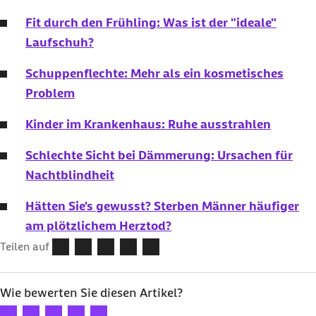
Fit durch den Frühling: Was ist der "ideale"
Laufschuh?
Schuppenflechte: Mehr als ein kosmetisches
Problem
Kinder im Krankenhaus: Ruhe ausstrahlen
Schlechte Sicht bei Dämmerung: Ursachen für
Nachtblindheit
Hätten Sie's gewusst? Sterben Männer häufiger
am plötzlichem Herztod?
Teilen auf
Wie bewerten Sie diesen Artikel?
Ihre Bewertung: 1 Stern
Ihre Bewertung: 2 Sterne
Ihre Bewertung: 3 Sterne
Ihre Bewertung: 4 Sterne
Ihre Bewertung: 5 Sterne