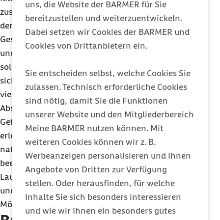
uns, die Website der BARMER für Sie
zusätzlich gedämpft sind und die Kräfte, die durch
bereitzustellen und weiterzuentwickeln.
den Aufprall durch das Körpergewicht und die
Dabei setzen wir Cookies der BARMER und
Geschwindigkeit entstehen, gut verteilen können
Cookies von Drittanbietern ein.
und dadurch den Fuß entlasten. Die Dämpfung
sollte dabei allerdings nicht zu stark sein, sondern
Sie entscheiden selbst, welche Cookies Sie
sich auf das notwendige Maß beschränken, denn
zulassen. Technisch erforderliche Cookies
viel Dämpfung bringt auch immer eine gewisse
sind nötig, damit Sie die Funktionen
Absatzhöhe mit sich. Wird diese zu hoch, steigt die
unserer Website und den Mitgliederbereich
Gefahr umzuknicken und Überlastungsschäden zu
Meine BARMER nutzen können. Mit
erleiden. „Der ideale Laufschuh sollte die
weiteren Cookies können wir z. B.
natürliche Bewegung des Fußes möglichst wenig
Werbeanzeigen personalisieren und Ihnen
beeinflussen. Er sollte den Aufprall dämpfen, zum
Angebote von Dritten zur Verfügung
Laufuntergrund und zum Körpergewicht passen
stellen. Oder herausfinden, für welche
und den Fuß an beiden Seiten stützen“, fasst
Inhalte Sie sich besonders interessieren
Möhlendick zusammen.
und wie wir Ihnen ein besonders gutes