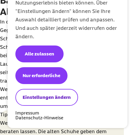
Barfuß-Schuhe als
Nutzungserlebnis bieten können. Über
Alternative?
"Einstellungen ändern" können Sie Ihre
Auswahl detailliert prüfen und anpassen.
In den letzten Jahren haben sich als
Und auch später jederzeit widerrufen oder
Gegenbewegung zu den stark gedämpften
ändern.
Schuhen immer mehr die sogenannten Barfuß-
Schuhe etabliert. Möhlendick empfiehlt sie
Alle zulassen
beispielsweise Anfängern, um von Beginn an die
Laufmuskulatur zu trainieren. Läufer, die schon
seit Jahren mit stark gedämpften Schuhen
Nur erforderliche
trainieren, sollten bei einem gewünschten
Wechsel allerdings behutsam und mit einer
Einstellungen ändern
entsprechenden Trainingsumstellung vorgehen,
um eine Überbelastung zu vermeiden.
Impressum
Tipps für den Kauf:
Datenschutz-Hinweise
Wer unsicher ist, sollte sich im Fachgeschäft
beraten lassen. Die alten Schuhe geben dem