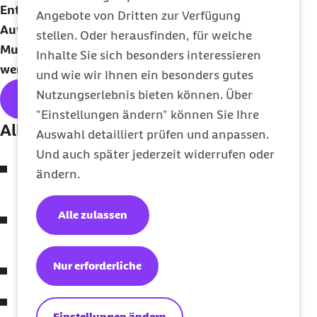
Entspannungsübungen, die in Kursen zu
Angebote von Dritten zur Verfügung
Autogenem Training, Yoga, Progressiver
stellen. Oder herausfinden, für welche
Muskelentspannung oder Tai Chi vermittelt
Inhalte Sie sich besonders interessieren
werden können.
und wie wir Ihnen ein besonders gutes
Nutzungserlebnis bieten können. Über
Hier geht's zum kostenlosen
Abo
"Einstellungen ändern" können Sie Ihre
Alle Themen der Ausgabe:
Auswahl detailliert prüfen und anpassen.
Und auch später jederzeit widerrufen oder
Sommerliche Unfälle: Grillen? Klar – mit
ändern.
Sicherheit!
Alle zulassen
Sport bei Hitze: So macht der Körper nicht
schlapp
Nur erforderliche
Sommerhitze: Tipps für Senioren
Herkulesstaude: Schön, aber gefährlich
Einstellungen ändern