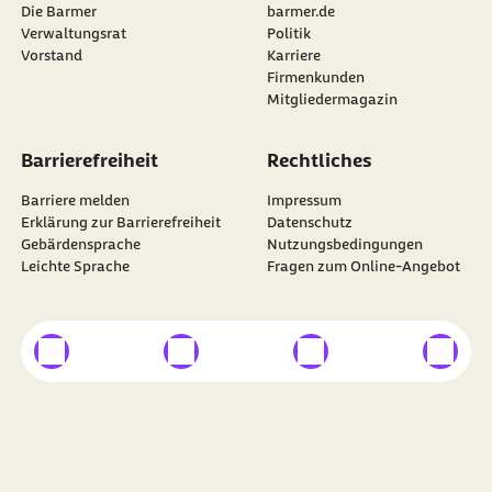
Die Barmer
barmer.de
Verwaltungsrat
Politik
Vorstand
Karriere
Firmenkunden
Mitgliedermagazin
Barrierefreiheit
Rechtliches
Barriere melden
Impressum
Erklärung zur Barrierefreiheit
Datenschutz
Gebärdensprache
Nutzungsbedingungen
Leichte Sprache
Fragen zum Online-Angebot
externer Link
externer Link
externer Link
externer
Besuchen Sie die
BARMER
auf