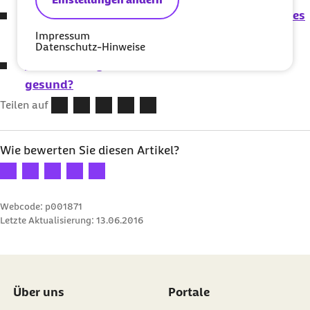
Bluthochdruck bei Kindern: Vorsicht bei Diabetes
und Übergewicht
Impressum
Datenschutz-Hinweise
Hätten Sie‘s gewusst? Ist Lachen wirklich
gesund?
Teilen auf
Wie bewerten Sie diesen Artikel?
Ihre Bewertung: 1 Stern
Ihre Bewertung: 2 Sterne
Ihre Bewertung: 3 Sterne
Ihre Bewertung: 4 Sterne
Ihre Bewertung: 5 Sterne
Webcode: p001871
Letzte Aktualisierung:
13.06.2016
Über uns
Portale