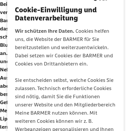
Beim Lachen werden allein im Gesicht etwa 15
Cookie-Einwilligung und
verschiedene Muskeln beansprucht, von Kopf bis
Datenverarbeitung
Bauch sind es rund 300. Zudem schlägt durch
das schnelle Atmen beim Lachen das Herz
Wir schützen Ihre Daten.
Cookies helfen
schneller und pumpt dabei sauerstoffreiches
uns, die Website der BARMER für Sie
Blut durch den Körper. Das regt den Stoffwechsel
bereitzustellen und weiterzuentwickeln.
an. Nach dem Lachen sinkt der Blutdruck wieder
Dabei setzen wir Cookies der BARMER und
und der Körper entspannt sich.
Cookies von Drittanbietern ein.
Neben allen biologisch messbaren
Auswirkungen, die das Lachen auslöst, ist es
Sie entscheiden selbst, welche Cookies Sie
aber vor allem eine positive Erfahrung. Denn
zulassen. Technisch erforderliche Cookies
besonders in der Gemeinschaft löst Lachen ein
sind nötig, damit Sie die Funktionen
Gefühl von Verbundenheit aus. Gestresste
unserer Website und den Mitgliederbereich
Menschen haben selten ein Lächeln auf den
Meine BARMER nutzen können. Mit
Lippen. Doch man kann es jederzeit wieder
weiteren Cookies können wir z. B.
lernen. Eine wichtige Grundlage sind dann
Werbeanzeigen personalisieren und Ihnen