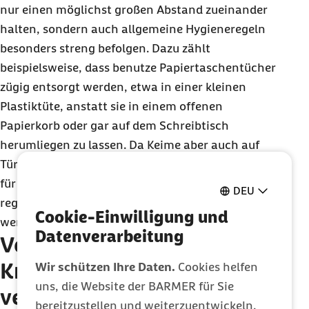
nur einen möglichst großen Abstand zueinander
halten, sondern auch allgemeine Hygieneregeln
besonders streng befolgen. Dazu zählt
beispielsweise, dass benutze Papiertaschentücher
zügig entsorgt werden, etwa in einer kleinen
Plastiktüte, anstatt sie in einem offenen
Papierkorb oder gar auf dem Schreibtisch
herumliegen zu lassen. Da Keime aber auch auf
Türklinken, Telefonhörern und Computertastaturen
für einige Zeit überleben können, sollten diese
DEU
regelmäßig mit Desinfektionstüchern abgewischt
Cookie-Einwilligung und
werden, um die Gefahr einer Infektion zu senken.
Datenverarbeitung
Verbreitung von
Krankheitserregern
Wir schützen Ihre Daten.
Cookies helfen
uns, die Website der BARMER für Sie
vermeiden
bereitzustellen und weiterzuentwickeln.