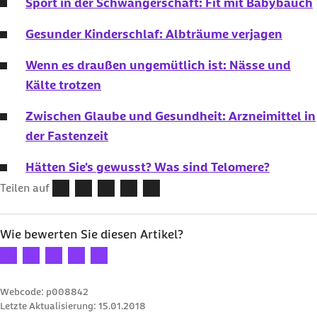
Sport in der Schwangerschaft: Fit mit Babybauch
Gesunder Kinderschlaf: Albträume verjagen
Wenn es draußen ungemütlich ist: Nässe und
Kälte trotzen
Zwischen Glaube und Gesundheit: Arzneimittel in
der Fastenzeit
Hätten Sie's gewusst? Was sind Telomere?
Teilen auf
Wie bewerten Sie diesen Artikel?
Ihre Bewertung: 1 Stern
Ihre Bewertung: 2 Sterne
Ihre Bewertung: 3 Sterne
Ihre Bewertung: 4 Sterne
Ihre Bewertung: 5 Sterne
Webcode: p008842
Letzte Aktualisierung:
15.01.2018