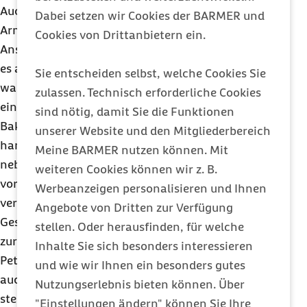
Auch wer in ein Taschentuch niest oder in die
Dabei setzen wir Cookies der BARMER und
Armbeuge hustet, kann das Risiko einer
Cookies von Drittanbietern ein.
Ansteckung reduzieren. Für Kranke wie Gesunde ist
es außerdem wichtig, sich regelmäßig die Hände zu
Sie entscheiden selbst, welche Cookies Sie
waschen. „20 bis 30 Sekunden gründlich
zulassen. Technisch erforderliche Cookies
eingeseift, kann man die Hände von den meisten
sind nötig, damit Sie die Funktionen
Bakterien und Viren befreien. Alternativ hilft ein
unserer Website und den Mitgliederbereich
handelsübliches Hand-Desinfektionsmittel, was
Meine BARMER nutzen können. Mit
nebenbei Ekzemen durch zu häufiges Waschen
weiteren Cookies können wir z. B.
vorbeugt. Mit kurzem Verweis auf die Erkältung
Werbeanzeigen personalisieren und Ihnen
verstimmt man außerdem weder Kollegen noch
Angebote von Dritten zur Verfügung
Geschäftspartner, wenn man auf den Handschlag
stellen. Oder herausfinden, für welche
zur Begrüßung ausnahmsweise verzichtet“, so
Inhalte Sie sich besonders interessieren
Petzold. Und schließlich sollte gerade im Winter
und wie wir Ihnen ein besonders gutes
auch regelmäßiges Stoßlüften auf dem Plan
Nutzungserlebnis bieten können. Über
stehen, weil trockene Heizungsluft die
"Einstellungen ändern" können Sie Ihre