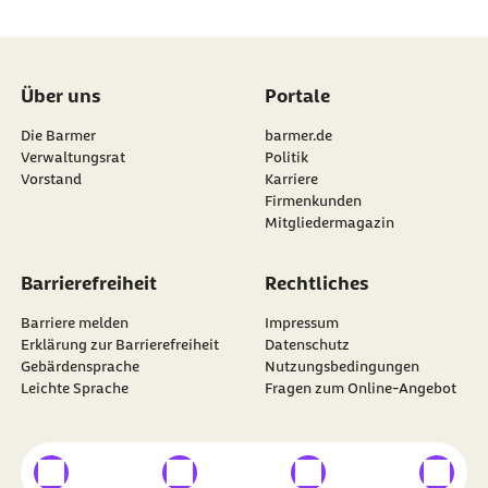
Über uns
Portale
Die Barmer
barmer.de
Verwaltungsrat
Politik
Vorstand
Karriere
Firmenkunden
Mitgliedermagazin
Barrierefreiheit
Rechtliches
Barriere melden
Impressum
Erklärung zur Barrierefreiheit
Datenschutz
Gebärdensprache
Nutzungsbedingungen
Leichte Sprache
Fragen zum Online-Angebot
externer Link
externer Link
externer Link
externer
Besuchen Sie die
BARMER
auf