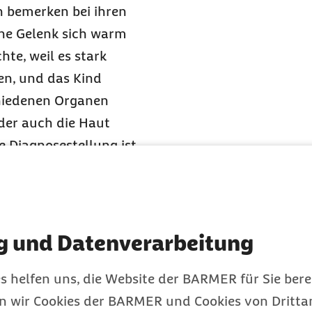
rn bemerken bei ihren
fene Gelenk sich warm
te, weil es stark
en, und das Kind
chiedenen Organen
der auch die Haut
e Diagnosestellung ist
ern einen Kinderarzt
us Symptomen und
ann die Überweisung an
ch je früher
JIA
erkannt
g und Datenverarbeitung
d die Chancen, die
ngsfreiheit
s helfen uns, die Website der BARMER für Sie bere
erapiert, kann das
en wir Cookies der BARMER und Cookies von Drittan