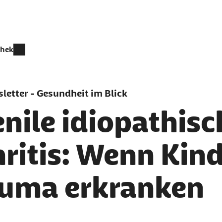
thek
letter - Gesundheit im Blick
nile idiopathisc
hritis: Wenn Kin
uma erkranken