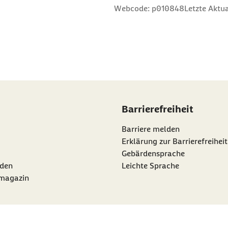
n
 Sterne
ng: 3 Sterne
ertung: 4 Sterne
 Bewertung: 5 Sterne
Webcode: p010848
Letzte Aktua
Barrierefreiheit
Barriere melden
Erklärung zur Barrierefreiheit
Gebärdensprache
den
Leichte Sprache
rmagazin