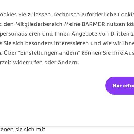
d Fehlhaltungen,
die Folge sein“, so die
ookies Sie zulassen. Technisch erforderliche Cookie
d den Mitgliederbereich Meine BARMER nutzen kön
 Therapie und einem
personalisieren und Ihnen Angebote von Dritten z
Chancen, die Erkrankung
e Sie sich besonders interessieren und wie wir Ihn
l werden stadienabhängig
 Über "Einstellungen ändern" können Sie Ihre Aus
erschrieben, die
rzeit widerrufen oder ändern.
h Rücksprache mit dem
Einsatz. Die Therapie
Nur erfo
fend stattfinden und
, Ergotherapie und
Psychotherapie kann
 Patienten behandeln zu
denen sie sich mit