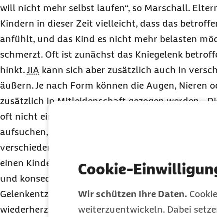
will nicht mehr selbst laufen“, so Marschall. Elte
Kindern in dieser Zeit vielleicht, dass das betrof
anfühlt, und das Kind es nicht mehr belasten möch
schmerzt. Oft ist zunächst das Kniegelenk betroff
hinkt.
JIA
kann sich aber zusätzlich auch in vers
äußern. Je nach Form können die Augen, Nieren o
zusätzlich in Mitleidenschaft gezogen werden. „Di
oft nicht einfach. Je nachdem, wie schnell die Elt
aufsuchen, und wie schnell dieser das Puzzle a
verschiedenen Testergebnissen zusammensetzt, k
einen Kinderrheumatologen recht lang dauern. Do
Cookie-Einwilligun
und konsequent therapiert wird, desto größer sin
Gelenkentzündung einzudämmen und die Bewegu
Wir schützen Ihre Daten.
Cookie
wiederherzustellen. Wird die Erkrankung nicht th
weiterzuentwickeln. Dabei setz