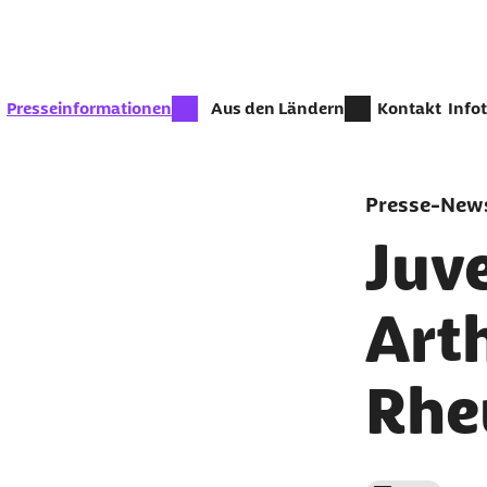
Zum Seiteninhalt springen
zur Zeit aktiv:
Presseinformationen
Aus den Ländern
Kontakt
Info
Presse-News
Juve
Art
Rhe