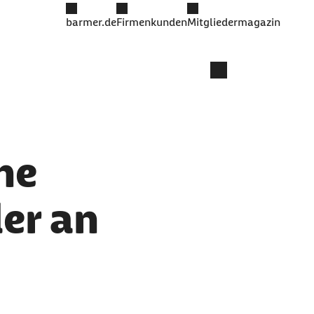
barmer.de
Firmenkunden
Mitgliedermagazin
he
der an