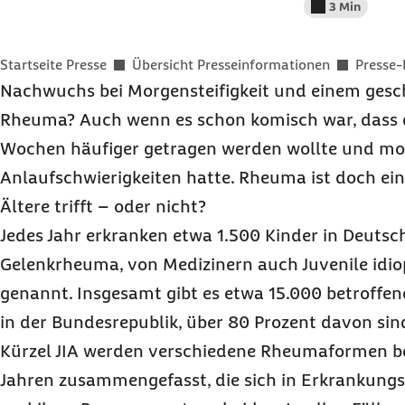
3 Min
Lesedauer wenig
Sie befinden sich hier:
Startseite Presse
Übersicht Presseinformationen
Presse-
Nachwuchs bei Morgensteifigkeit und einem gesc
Rheuma? Auch wenn es schon komisch war, dass d
Wochen häufiger getragen werden wollte und mo
Anlaufschwierigkeiten hatte. Rheuma ist doch ein
Ältere trifft – oder nicht?
Jedes Jahr erkranken etwa 1.500 Kinder in Deuts
Gelenkrheuma, von Medizinern auch Juvenile idiopa
genannt. Insgesamt gibt es etwa 15.000 betroffen
in der Bundesrepublik, über 80 Prozent davon si
Kürzel JIA werden verschiedene Rheumaformen be
Jahren zusammengefasst, die sich in Erkrankungs