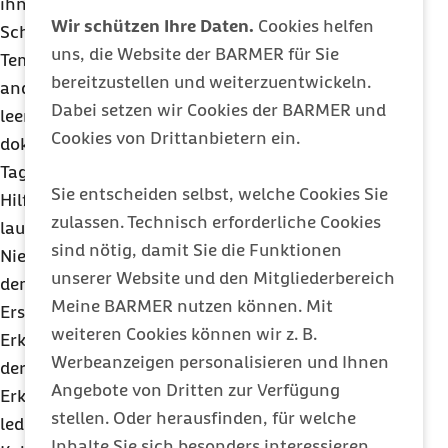
ihnen mit nackten Füßen 20 Minuten in einer
Wir schützen Ihre Daten.
Cookies helfen
Schüssel mit zehn Litern Wasser mit einer
uns, die Website der BARMER für Sie
Temperatur von zehn Grad Celsius ausharren. Die
bereitzustellen und weiterzuentwickeln.
andere Hälfte stellte die Füße mit Schuhen in ein
Dabei setzen wir Cookies der BARMER und
leeres Gefäß. Ihren Gesundheitszustand
Cookies von Drittanbietern ein.
dokumentierten alle Teilnehmer anschließend fünf
Tage lang mit einem Fragebogen, bei dem sie mit
Sie entscheiden selbst, welche Cookies Sie
Hilfe einer Punkte-Skala ihre Beschwerden wie
zulassen. Technisch erforderliche Cookies
laufende oder verstopfte Nase, Halsschmerzen,
sind nötig, damit Sie die Funktionen
Niesen und Husten bewerteten. Unmittelbar nach
unserer Website und den Mitgliederbereich
dem Experiment zeigten sich keine Unterschiede.
Meine BARMER nutzen können. Mit
Erst in den folgenden fünf Tagen stieg die
weiteren Cookies können wir z. B.
Erkältungsrate in beiden Versuchsgruppen an. In
Werbeanzeigen personalisieren und Ihnen
der Kaltwasser-Gruppe entwickelten 13 Probanden
Angebote von Dritten zur Verfügung
Erkältungssymptome, in der Kontrollgruppe
stellen. Oder herausfinden, für welche
lediglich fünf. Demnach litten die Erkrankten der
Inhalte Sie sich besonders interessieren