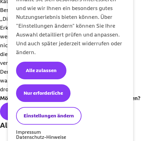
Kaltwasser-Gruppe offenbar unter stärkeren
und wie wir Ihnen ein besonders gutes
Beschwerden.
Nutzungserlebnis bieten können. Über
„Die Studienergebnisse decken sich mit den
"Einstellungen ändern" können Sie Ihre
Erkenntnissen der Durchblutungsregulation: Wo
Auswahl detailliert prüfen und anpassen.
wenig Blut fließt, kann die körpereigene Abwehr
Und auch später jederzeit widerrufen oder
nicht gut arbeiten. Die Konsequenz ist, dass sich
ändern.
die vorhandenen Erkältungsviren einfacher
verbreiten und vermehren können“, so Petzold.
Alle zulassen
Demnach sollten Menschen lieber ihre Füße schön
warmhalten, denn sonst kann eine Erkältung
drohen.
Nur erforderliche
Möchten Sie unseren Newsletter regelmäßig erhalten?
Hier geht's zum kostenlosen
Abo
Einstellungen ändern
Alle Themen der Ausgabe:
Impressum
Datenschutz-Hinweise