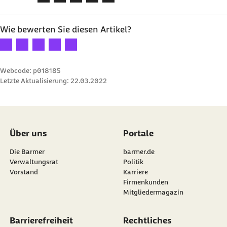
Wie bewerten Sie diesen Artikel?
Ihre Bewertung: 1 Stern
Ihre Bewertung: 2 Sterne
Ihre Bewertung: 3 Sterne
Ihre Bewertung: 4 Sterne
Ihre Bewertung: 5 Sterne
Webcode: p018185
Letzte Aktualisierung:
22.03.2022
Über uns
Portale
Die Barmer
barmer.de
Verwaltungsrat
Politik
Vorstand
Karriere
Firmenkunden
Mitgliedermagazin
Barrierefreiheit
Rechtliches