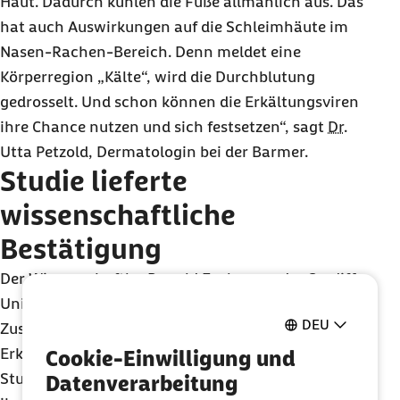
Haut. Dadurch kühlen die Füße allmählich aus. Das
hat auch Auswirkungen auf die Schleimhäute im
Nasen-Rachen-Bereich. Denn meldet eine
Körperregion „Kälte“, wird die Durchblutung
gedrosselt. Und schon können die Erkältungsviren
ihre Chance nutzen und sich festsetzen“, sagt
Dr.
Utta Petzold, Dermatologin bei der Barmer.
Studie lieferte
wissenschaftliche
Bestätigung
Der Wissenschaftler
Ronald Eccles
von der Cardiff
University
in
Wales
ging im Jahr 2006 dem
DEU
Zusammenhang zwischen eisigen Füßen und
Erkältungen auf den Grund. Er teilte 180 gesunde
Cookie-Einwilligung und
Studierende in zwei Gruppen ein und ließ 90 von
Datenverarbeitung