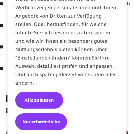
Wenn Weihnachtsdüfte für Allergiker gefährlich
Werbeanzeigen personalisieren und Ihnen
werden
Angebote von Dritten zur Verfügung
stellen. Oder herausfinden, für welche
So schnell verändert sich der Darm bei einer
Inhalte Sie sich besonders interessieren
Ernährungsumstellung
und wie wir Ihnen ein besonders gutes
Gute Vorsätze: Mehr Sport und Bewegung im
Nutzungserlebnis bieten können. Über
neuen Jahr
"Einstellungen ändern" können Sie Ihre
Auswahl detailliert prüfen und anpassen.
Hätten Sie’s gewusst? Hilft Erschrecken bei
Und auch später jederzeit widerrufen oder
Schluckauf?
ändern.
Diese Artikel könnten Sie
Alle zulassen
auch interessieren
Nur erforderliche