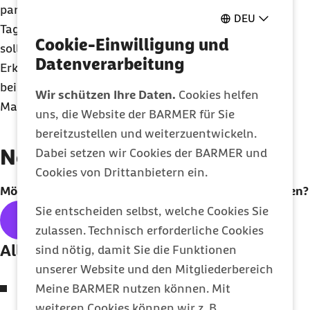
partout nicht weggehen und sich mehr als einen
DEU
Tag halten, dann ist Vorsicht geboten. Betroffene
Cookie-Einwilligung und
sollten Kontakt zum Arzt aufnehmen, um mögliche
Datenverarbeitung
Erkrankungen abzuklären. Dahinter könnte
beispielsweise ein krankhafter Rückfluss des
Wir schützen Ihre Daten.
Cookies helfen
Mageninhalts stecken.“
uns, die Website der BARMER für Sie
bereitzustellen und weiterzuentwickeln.
Newsletter
Dabei setzen wir Cookies der BARMER und
Cookies von Drittanbietern ein.
Möchten Sie unseren
Newsletter
regelmäßig erhalten?
Sie entscheiden selbst, welche Cookies Sie
Hier geht's zum kostenlosen
Abo
zulassen. Technisch erforderliche Cookies
Alle Themen der Ausgabe:
sind nötig, damit Sie die Funktionen
unserer Website und den Mitgliederbereich
Abwehrkräfte im Winter stärken
Meine BARMER nutzen können. Mit
weiteren Cookies können wir z. B.