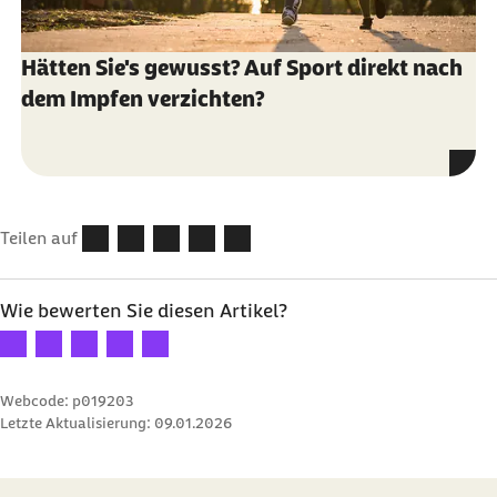
Hätten Sie's gewusst? Auf Sport direkt nach
dem Impfen verzichten?
Teilen auf
Wie bewerten Sie diesen Artikel?
Ihre Bewertung: 1 Stern
Ihre Bewertung: 2 Sterne
Ihre Bewertung: 3 Sterne
Ihre Bewertung: 4 Sterne
Ihre Bewertung: 5 Sterne
Webcode: p019203
Letzte Aktualisierung:
09.01.2026