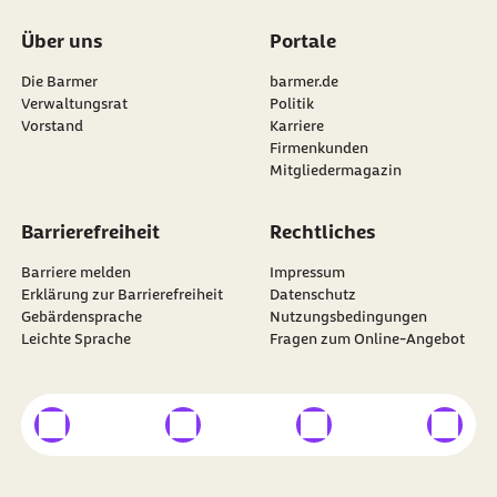
Über uns
Portale
Die Barmer
barmer.de
Verwaltungsrat
Politik
Vorstand
Karriere
Firmenkunden
Mitgliedermagazin
Barrierefreiheit
Rechtliches
Barriere melden
Impressum
Erklärung zur Barrierefreiheit
Datenschutz
Gebärdensprache
Nutzungsbedingungen
Leichte Sprache
Fragen zum Online-Angebot
externer Link
externer Link
externer Link
externer
Besuchen Sie die
BARMER
auf