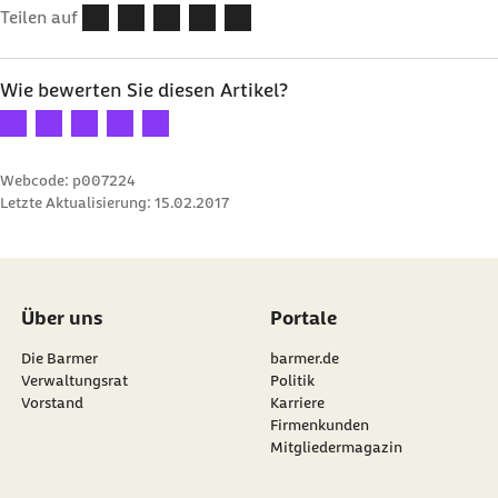
Teilen auf
Wie bewerten Sie diesen Artikel?
Ihre Bewertung: 1 Stern
Ihre Bewertung: 2 Sterne
Ihre Bewertung: 3 Sterne
Ihre Bewertung: 4 Sterne
Ihre Bewertung: 5 Sterne
Webcode: p007224
Letzte Aktualisierung:
15.02.2017
Über uns
Portale
Die Barmer
barmer.de
Verwaltungsrat
Politik
Vorstand
Karriere
Firmenkunden
Mitgliedermagazin