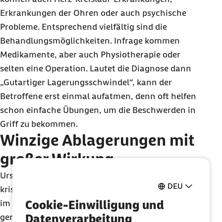
Erkrankungen der Ohren oder auch psychische
Probleme. Entsprechend vielfältig sind die
Behandlungsmöglichkeiten. Infrage kommen
Medikamente, aber auch Physiotherapie oder
selten eine Operation. Lautet die Diagnose dann
„Gutartiger Lagerungsschwindel“, kann der
Betroffene erst einmal aufatmen, denn oft helfen
schon einfache Übungen, um die Beschwerden in
Griff zu bekommen.
Winzige Ablagerungen mit
großer Wirkung
Ursache für den Lagerungsschwindel sind
DEU
kristalline Ablagerungen in einem der Bogengänge
Cookie-Einwilligung und
im Innenohr. Durch diese werden die Sinneszellen
Datenverarbeitung
gereizt und der typische Drehschwindel ausgelöst.