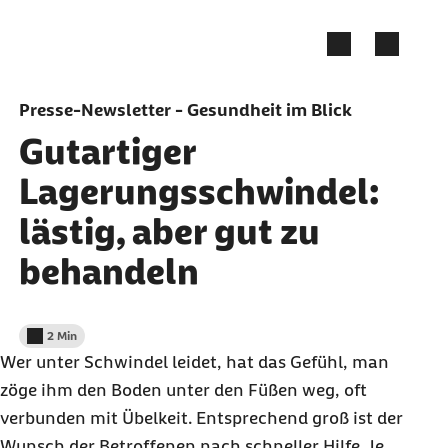
Zum Seiteninhalt springen
Presse-Newsletter - Gesundheit im Blick
Gutartiger
Lagerungsschwindel:
lästig, aber gut zu
behandeln
2 Min
Lesedauer weniger als
Wer unter Schwindel leidet, hat das Gefühl, man
zöge ihm den Boden unter den Füßen weg, oft
verbunden mit Übelkeit. Entsprechend groß ist der
Wunsch der Betroffenen nach schneller Hilfe. Je