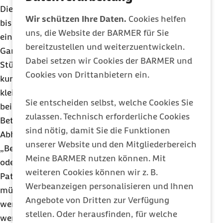
Die Patienten leiden dann unter starker Übelkeit
Wir schützen Ihre Daten.
Cookies helfen
bis hin zum Brechreiz, Gleichgewichtsstörungen,
uns, die Website der BARMER für Sie
einem Dreh- oder Fallgefühl mit entsprechender
bereitzustellen und weiterzuentwickeln.
Gangunsicherheit, oft begleitet von Ängsten vor
Dabei setzen wir Cookies der BARMER und
Stürzen. Die häufig immer wiederkehrenden
Cookies von Drittanbietern ein.
kurzen Schwindelattacken treten schon bei
kleinsten, schnellen Bewegungen des Kopfes auf,
Sie entscheiden selbst, welche Cookies Sie
beispielsweise in der Nacht beim Umdrehen im
zulassen. Technisch erforderliche Cookies
Bett.
sind nötig, damit Sie die Funktionen
Abhilfe schaffen kann oft das sogenannte
unserer Website und den Mitgliederbereich
„Befreiungsmanöver“, das der behandelnde Arzt
Meine BARMER nutzen können. Mit
oder ein Physiotherapeut zusammen mit dem
weiteren Cookies können wir z. B.
Patienten durchführt. „Die störenden Teilchen
Werbeanzeigen personalisieren und Ihnen
müssen aus den Bogengängen entfernt und in
Angebote von Dritten zur Verfügung
weniger empfindliche Bereiche des Ohrs verlagert
stellen. Oder herausfinden, für welche
werden. Dafür wird der Patient nach einem festen