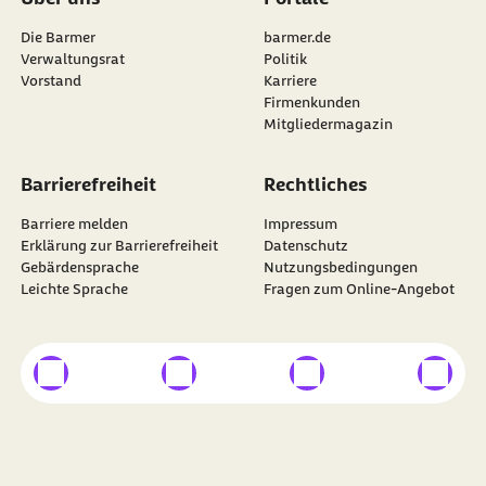
Die Barmer
barmer.de
Verwaltungsrat
Politik
Vorstand
Karriere
Firmenkunden
Mitgliedermagazin
Barrierefreiheit
Rechtliches
Barriere melden
Impressum
Erklärung zur Barrierefreiheit
Datenschutz
Gebärdensprache
Nutzungsbedingungen
Leichte Sprache
Fragen zum Online-Angebot
externer Link
externer Link
externer Link
externer
Besuchen Sie die
BARMER
auf