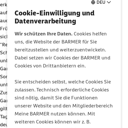
DEU
erkennen und gegebenenfalls die Impfung
Cookie-Einwilligung und
auffrischen. Bei schönstem Sonnenschein, aber
Datenverarbeitung
auch bei bewölktem Himmel, ist bereits im
Frühjahr ein
UV
-Schutz notwendig, damit man
Wir schützen Ihre Daten.
Cookies helfen
sich keinen Sonnenbrand einhandelt.
uns, die Website der BARMER für Sie
"Regelmäßiges Eincremen mit dem passenden
UV
-
bereitzustellen und weiterzuentwickeln.
Schutzfaktor und eine Kopfbedeckung vermeiden
Dabei setzen wir Cookies der BARMER und
unliebsame Folgen eines sonnigen Tages im
Cookies von Drittanbietern ein.
Garten", meint Petzold. Hinweise zur
Sonnenintensität für den eigenen Standort kann
Sie entscheiden selbst, welche Cookies Sie
unter
www.uv-index.de
abgerufen werden.
zulassen. Technisch erforderliche Cookies
Zusätzlich ist es sinnvoll, während der
sind nötig, damit Sie die Funktionen
Gartenarbeit ausreichend zu trinken. Für Gesunde
unserer Website und den Mitgliederbereich
gilt ein Richtwert von mindestens zwei Litern pro
Meine BARMER nutzen können. Mit
Tag, an heißen Tagen oder bei großer Anstrengung
weiteren Cookies können wir z. B.
deutlich mehr. Dabei ist Wasser für Gärtner der