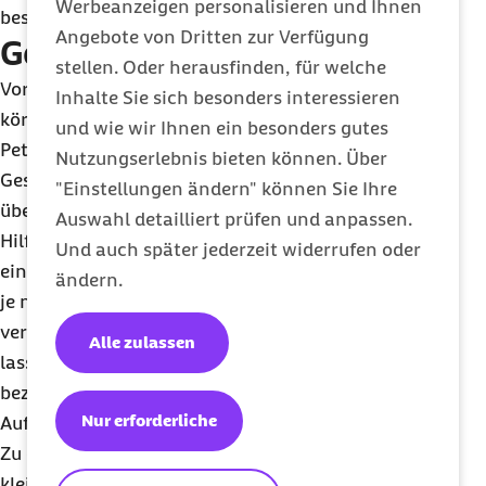
Werbeanzeigen personalisieren und Ihnen
beste Durstlöscher.
Angebote von Dritten zur Verfügung
Gesundheitszustand
stellen. Oder herausfinden, für welche
Vorsicht ist anzuraten, sobald Krankheiten die
Inhalte Sie sich besonders interessieren
körperliche Leistungsfähigkeit einschränken.
und wie wir Ihnen ein besonders gutes
Petzolds Tipp: "Bleiben Sie in Bezug auf Ihre
Nutzungserlebnis bieten können. Über
Gesundheit Realist und muten sich keine
"Einstellungen ändern" können Sie Ihre
übergroßen Anstrengungen zu. Besser ist es, sich
Auswahl detailliert prüfen und anpassen.
Hilfe bei Familie oder Freunden zu holen – oder
Und auch später jederzeit widerrufen oder
einfach langsamer vorzugehen." Allergiker sollten
ändern.
je nach Art der Allergie entweder auf Gartenarbeit
verzichten oder sich vom Allergologen beraten
Alle zulassen
lassen, ob mit Hilfe von Medikamenten
beziehungsweise einer Hyposensibilisierung der
Nur erforderliche
Aufenthalt im Freien genossen werden kann.
Zu guter Letzt rät Petzold vor allem Familien mit
kleinen Kindern, bei der Auswahl der Bepflanzung