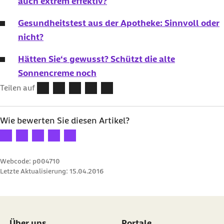
auch extrem effektiv?
Gesundheitstest aus der Apotheke: Sinnvoll oder
nicht?
Hätten Sie‘s gewusst? Schützt die alte
Sonnencreme noch
Teilen auf
Wie bewerten Sie diesen Artikel?
Ihre Bewertung: 1 Stern
Ihre Bewertung: 2 Sterne
Ihre Bewertung: 3 Sterne
Ihre Bewertung: 4 Sterne
Ihre Bewertung: 5 Sterne
Webcode: p004710
Letzte Aktualisierung:
15.04.2016
Über uns
Portale