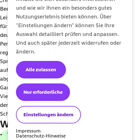
„Hier ist Vorsicht geboten, denn nicht jede
und wie wir Ihnen ein besonders gutes
Beeinträchtigung des geistigen
Nutzungserlebnis bieten können. Über
Leistungsvermögens muss bereits ein Alarmsignal
"Einstellungen ändern" können Sie Ihre
für eine Demenz sein. Wenn aber jemand eine
Auswahl detailliert prüfen und anpassen.
deutliche Antriebsschwäche aufweist, obwohl die
Und auch später jederzeit widerrufen oder
Person vorher sehr aktiv war und wenn dann noch
ändern.
regelmäßige Gedächtnislücken in Kombination mit
Sprach- oder Orientierungsschwierigkeiten
Alle zulassen
auftreten, sollte dies dringend medizinisch
abgeklärt werden“, rät Dr. Ursula Marschall. Der
Gang in die Arztpraxis ist dabei oft nicht einfach.
Nur erforderliche
Viele Betroffene neigen gerade im Anfangsstadium
der Krankheit dazu, ihre Einschränkungen aus
Scham vor anderen zu verbergen.
Einstellungen ändern
Warnsignale
Impressum
• Vergessen von kurzzeitig zurückliegenden
Datenschutz-Hinweise