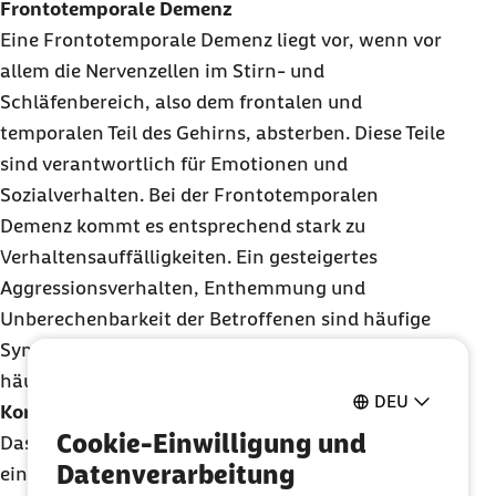
Frontotemporale Demenz
Eine Frontotemporale Demenz liegt vor, wenn vor
allem die Nervenzellen im Stirn- und
Schläfenbereich, also dem frontalen und
temporalen Teil des Gehirns, absterben. Diese Teile
sind verantwortlich für Emotionen und
Sozialverhalten. Bei der Frontotemporalen
Demenz kommt es entsprechend stark zu
Verhaltensauffälligkeiten. Ein gesteigertes
Aggressionsverhalten, Enthemmung und
Unberechenbarkeit der Betroffenen sind häufige
Symptome. Diese spezielle Form der Demenz ist
häufiger Folge nach Schädel-Hirn-Traumen.
DEU
Korsakow-Syndrom
Cookie-Einwilligung und
Das Korsakow-Syndrom ist gekennzeichnet durch
Datenverarbeitung
eine starke Merkfähigkeitsstörung. Betroffene