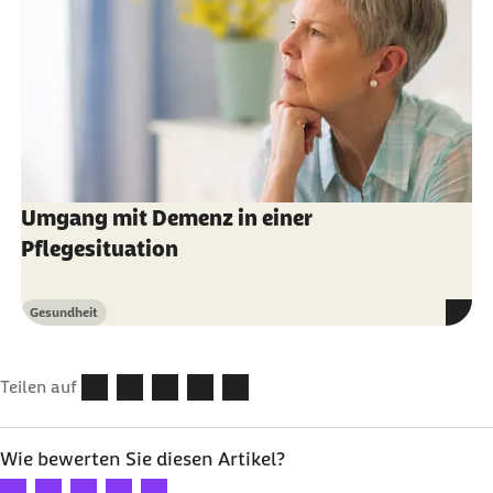
Umgang mit Demenz in einer
Pflegesituation
Gesundheit
Kategorie
Teilen auf
Wie bewerten Sie diesen Artikel?
Ihre Bewertung: 1 Stern
Ihre Bewertung: 2 Sterne
Ihre Bewertung: 3 Sterne
Ihre Bewertung: 4 Sterne
Ihre Bewertung: 5 Sterne