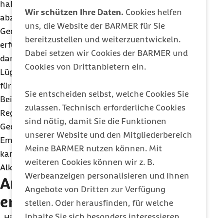
haben die Fähigkeit verloren, neue Informationen
Wir schützen Ihre Daten.
Cookies helfen
abzuspeichern. Die entstehenden
uns, die Website der BARMER für Sie
Gedächtnislücken werden bisweilen durch frei
bereitzustellen und weiterzuentwickeln.
erfundene Geschichten ersetzt. „Es ist wichtig
Dabei setzen wir Cookies der BARMER und
darauf hinweisen, dass viele Patienten sich dieser
Cookies von Drittanbietern ein.
Lügen nicht bewusst sind. Es ist ihre Realität und
für sie dementsprechend wahr“, sagt Dr. Marschall.
Sie entscheiden selbst, welche Cookies Sie
Bei dieser Form der Demenz leiden vor allem die
zulassen. Technisch erforderliche Cookies
Regionen des Gehirns, die für die
sind nötig, damit Sie die Funktionen
Gedächtnisbildung und Regulierung der
unserer Website und den Mitgliederbereich
Emotionen verantwortlich sind. Dieses Syndrom
Meine BARMER nutzen können. Mit
kann als Folge von jahrelangem und heftigen
weiteren Cookies können wir z. B.
Alkoholabusus auftreten.
Werbeanzeigen personalisieren und Ihnen
Anzeichen einer Demenz
Angebote von Dritten zur Verfügung
erkennen
stellen. Oder herausfinden, für welche
Inhalte Sie sich besonders interessieren