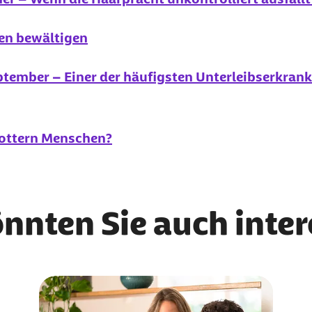
ken bewältigen
ptember – Einer der häufigsten Unterleibserkra
tottern Menschen?
önnten Sie auch inte