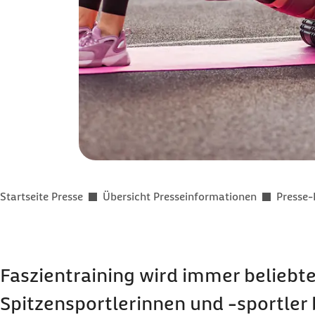
Sie befinden sich hier:
Startseite Presse
Übersicht Presseinformationen
Presse-
Faszien
training
wird immer beliebt
Spitzensportlerinnen und -sportler b