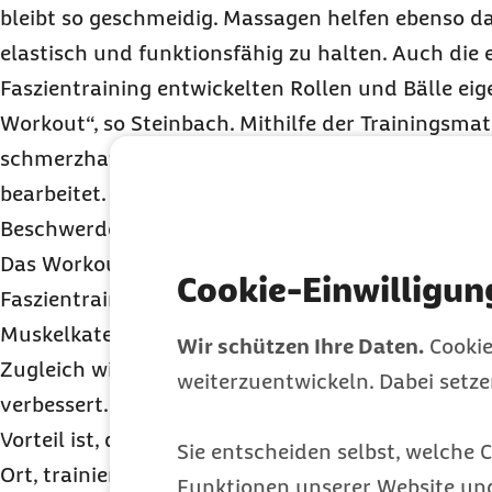
bleibt so geschmeidig. Massagen helfen ebenso d
elastisch und funktionsfähig zu halten. Auch die 
Faszien
training
entwickelten Rollen und Bälle eige
Workout
“, so Steinbach. Mithilfe der
Training
smat
schmerzhafte Stellen an Füßen, Beinen, Armen u
bearbeitet. Außerdem lassen sich damit punktuel
Beschwerden gezielt behandeln, womit Verletzun
Das
Workout
mit einer Faszienrolle ist das derzei
Cookie-Einwilligun
Faszien
training
, um Verspannungen zu lösen, Sch
Muskelkater zu lindern und die Beweglichkeit in
Wir schützen Ihre Daten.
Cookie
Zugleich wird dabei das Bindegewebe gestrafft u
weiterzuentwickeln. Dabei setz
verbessert. Ein weiterer und für einige Mensche
Vorteil ist, dass die Faszien praktisch überall, u
Sie entscheiden selbst, welche C
Ort, trainiert werden können. Mit einer einfache
Funktionen unserer Website un