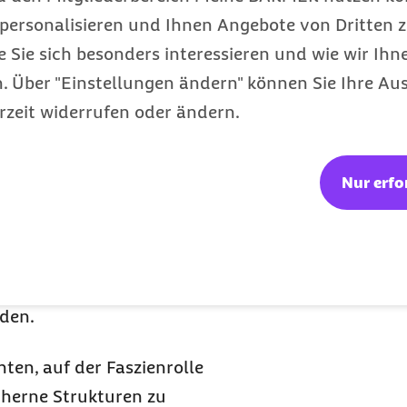
rt werden.
personalisieren und Ihnen Angebote von Dritten z
ing
mit der
e Sie sich besonders interessieren und wie wir Ihn
 Über "Einstellungen ändern" können Sie Ihre Aus
rzeit widerrufen oder ändern.
ert durchgeführt werden,
zu erreichen. Dabei
Nur erfo
 Zeit nehmen, um die
eiten. Die Einheiten
den.
ten, auf der Faszienrolle
cherne Strukturen zu