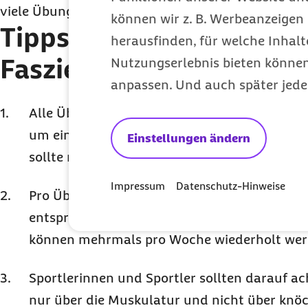
viele Übungen problemlos auch Zuhause absolvie
können wir z. B. Werbeanzeigen 
Tipps für Zuhause:
Train
herausfinden, für welche Inhalt
Faszienrolle
Nutzungserlebnis bieten können.
anpassen. Und auch später jede
Alle Übungen sollten langsam und kontrolli
um eine gleichmäßige Spannung der Faszien 
Einstellungen ändern
sollte man ruhig und gleichmäßig atmen.
Impressum
Datenschutz-Hinweise
Pro Übung sollte man sich etwa eine Minute
entsprechenden Muskeln vollständig zu bearb
können mehrmals pro Woche wiederholt wer
Sportlerinnen und Sportler sollten darauf ach
nur über die Muskulatur und nicht über knö