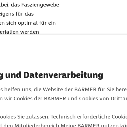
abei, das Fasziengewebe
eigens für das
n sich optimal für ein
erialien werden
nd am Rücken gezielt
le Verklebungen und
gen vorbeugt wird.
t gängigste
g und Datenverarbeitung
merzen zu reduzieren,
sgesamt zu erhöhen.
s helfen uns, die Website der BARMER für Sie bere
nd die Durchblutung
en wir Cookies der BARMER und Cookies von Drittan
n ausschlaggebender
nabhängig von Zeit und
ookies Sie zulassen. Technisch erforderliche Cookie
n Hartschaumrolle können
d den Mitgliederbereich Meine BARMER nutzen kön