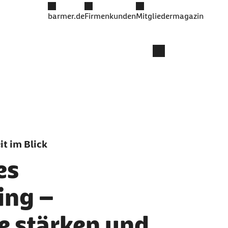
barmer.de
Firmenkunden
Mitgliedermagazin
t im Blick
es
ing –
 stärken und