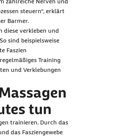
em zahlreiche Nerven und
zessen steuern“, erklärt
der Barmer.
n diese verkleben und
o sind beispielsweise
te Faszien
 regelmäßiges
Training
alten und Verklebungen
 Massagen
utes tun
gen trainieren. Durch das
 und das Fasziengewebe