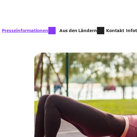
Zum Seiteninhalt springen
zur Zeit aktiv:
Presseinformationen
Aus den Ländern
Kontakt
Info