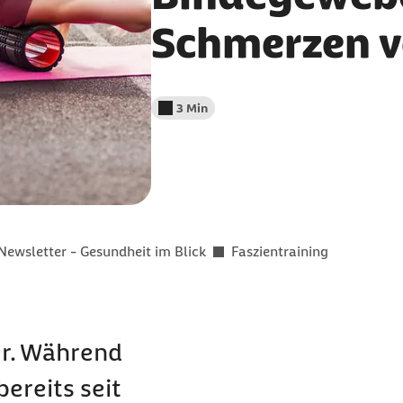
Schmerzen 
3 Min
Lesedauer weniger als
Newsletter - Gesundheit im Blick
Faszientraining
er. Während
ereits seit