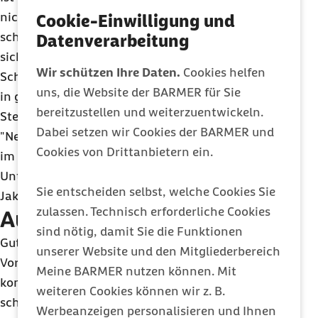
nicht bis vor den Schulhof gefahren, sondern
Cookie-Einwilligung und
schon ein paar Hundert Meter entfernt an einer
Datenverarbeitung
sicheren Stelle abgesetzt werden. An manchen
Wir schützen Ihre Daten.
Cookies helfen
Schulen gibt es sogenannte Elternhaltestellen, die
uns, die Website der BARMER für Sie
in geringer Entfernung zur Schule liegen. An diesen
bereitzustellen und weiterzuentwickeln.
Stellen ist ein Aussteigen meist gefahrlos möglich.
Dabei setzen wir Cookies der BARMER und
"Neben dem Lerneffekt für das richtige Verhalten
Cookies von Drittanbietern ein.
im Straßenverkehr ist die Bewegung vor dem
Unterricht auch gut für die Konzentration", meint
Sie entscheiden selbst, welche Cookies Sie
Jakob-Pannier.
zulassen. Technisch erforderliche Cookies
Ausgeschlafen in die Schule
sind nötig, damit Sie die Funktionen
Guter und ausreichender Schlaf ist eine wichtige
unserer Website und den Mitgliederbereich
Voraussetzung dafür, dass das Schulkind
Meine BARMER nutzen können. Mit
konzentriert am Unterricht teilnehmen und sich
weiteren Cookies können wir z. B.
schnell an die neue Situation gewöhnen kann.
Werbeanzeigen personalisieren und Ihnen