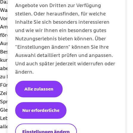
Dazu gehören beispielsweise feste Schlaf- und
Angebote von Dritten zur Verfügung
Wachzeiten oder auch ein Einschlafritual wie
stellen. Oder herausfinden, für welche
Vorlesen oder sich über den Tag auszutauschen.
Inhalte Sie sich besonders interessieren
Am Nachmittag an der frischen Luft zu toben
und wie wir Ihnen ein besonders gutes
fördert eine gesunde Nachtruhe und ist ein guter
Nutzungserlebnis bieten können. Über
Ausgleich für das lange Stillsitzen in der Schule.
"Einstellungen ändern" können Sie Ihre
Beschäftigungen wie Malen, Lesen oder Basteln
Auswahl detailliert prüfen und anpassen.
kurz vor dem Zubettgehen sind sinnvoll, um
Und auch später jederzeit widerrufen oder
abends besser abschalten und in den Schlaf finden
ändern.
zu können.
Für das Kind ist familiäre Unterstützung in dieser
Alle zulassen
Zeit besonders wichtig. Zuhören hilft dem
Sprössling, das Erlebte zu teilen und einzuordnen.
Gleichzeitig nehmen die Eltern aktiv am neuen
Nur erforderliche
Lebensabschnitt des Kindes teil und können vor
allem auch dessen Selbstbewusstsein stärken. Sich
Einstellungen ändern