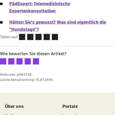
PädExpert: Telemedizinische
Expertenkonsultation
Hätten Sie‘s gewusst? Was sind eigentlich die
"Hundstage"?
Teilen auf
Wie bewerten Sie diesen Artikel?
Ihre Bewertung: 1 Stern
Ihre Bewertung: 2 Sterne
Ihre Bewertung: 3 Sterne
Ihre Bewertung: 4 Sterne
Ihre Bewertung: 5 Sterne
Webcode: p002728
Letzte Aktualisierung:
15.07.2016
Über uns
Portale