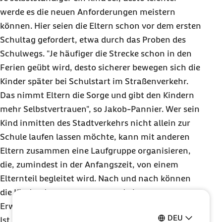
werde es die neuen Anforderungen meistern
können. Hier seien die Eltern schon vor dem ersten
Schultag gefordert, etwa durch das Proben des
Schulwegs. "Je häufiger die Strecke schon in den
Ferien geübt wird, desto sicherer bewegen sich die
Kinder später bei Schulstart im Straßenverkehr.
Das nimmt Eltern die Sorge und gibt den Kindern
mehr Selbstvertrauen", so Jakob-Pannier. Wer sein
Kind inmitten des Stadtverkehrs nicht allein zur
Schule laufen lassen möchte, kann mit anderen
Eltern zusammen eine Laufgruppe organisieren,
die, zumindest in der Anfangszeit, von einem
Elternteil begleitet wird. Nach und nach können
die Kinder dann zusammen und ohne
Erwachsenenbegleitung den Schulweg meistern.
DEU
Ist der Weg zu weit zum Laufen, sollte das Kind