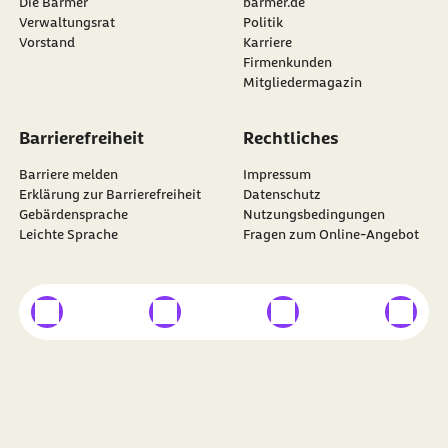
Die Barmer
barmer.de
Verwaltungsrat
Politik
Vorstand
Karriere
Firmenkunden
Mitgliedermagazin
Barrierefreiheit
Rechtliches
Barriere melden
Impressum
Erklärung zur Barrierefreiheit
Datenschutz
Gebärdensprache
Nutzungsbedingungen
Leichte Sprache
Fragen zum Online-Angebot
externer Link
externer Link
externer Link
externer
Besuchen Sie die
BARMER
auf