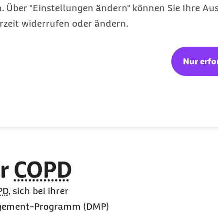
 Über "Einstellungen ändern" können Sie Ihre Aus
regrad kann der
rzeit widerrufen oder ändern.
nden Ärzte
 oder
e der Welt helfen bei
Nur erfo
 Patienten nicht aktiv an
dern“, so Marschall.
Ernährung umzustellen
ür
COPD
PD
, sich bei ihrer
gement
-Programm (DMP)