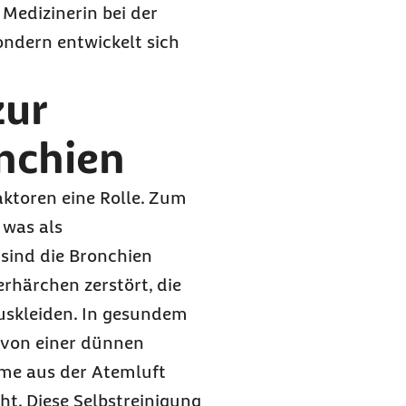
 Medizinerin bei der
ondern entwickelt sich
zur
nchien
ktoren eine Rolle. Zum
 was als
ind die Bronchien
härchen zerstört, die
uskleiden. In gesundem
 von einer dünnen
ime aus der Atemluft
t. Diese Selbstreinigung