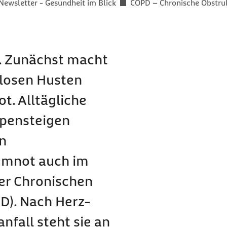
Newsletter - Gesundheit im Blick
COPD – Chronische Obstru
. Zunächst macht
mlosen Husten
. Alltägliche
ppensteigen
n
temnot auch im
der Chronischen
D). Nach Herz-
fall steht sie an