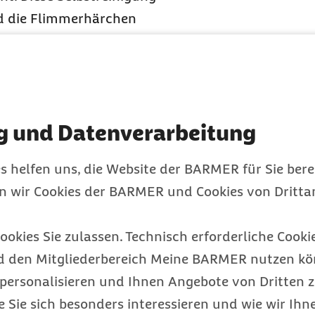
ind die Flimmerhärchen
transportiert werden und
auch, Staub oder Gase
n erstes Anzeichen für
nszeichen, aber mit
g und Datenverarbeitung
llte der Arzt oder die
s helfen uns, die Website der BARMER für Sie bere
folg ohne
en wir Cookies der BARMER und Cookies von Drittan
er
ookies Sie zulassen. Technisch erforderliche Cookie
tienten
d den Mitgliederbereich Meine BARMER nutzen kön
personalisieren und Ihnen Angebote von Dritten z
ehandlung können
e Sie sich besonders interessieren und wie wir Ihn
rt und die