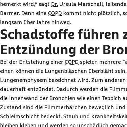
bemerkt wird,“ sagt
Dr.
Ursula Marschall, leitende
Barmer. Denn eine
COPD
kommt nicht plötzlich, s
langsam über Jahre hinweg.
Schadstoffe führen 
Entzündung der Bro
Bei der Entstehung einer
COPD
spielen mehrere Fa
einen können die Lungenbläschen überbläht sein,
Lungenemphysem bezeichnet wird. Zum anderen s
dauerhaft entzündet. Dadurch werden die Flimmer
die Innenwand der Bronchien wie einen Teppich a
Zustand sind die Flimmerhärchen beweglich und
Schleimschicht bedeckt. Staub und Krankheitske
bleiben kleben und werden so unschädlich gemach