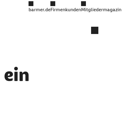
barmer.de
Firmenkunden
Mitgliedermagazin
 ein