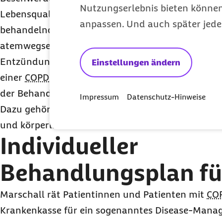
Nutzungserlebnis bieten können.
Lebensqualität verbessert werden. Je nach Schwe
anpassen. Und auch später jede
behandelnde Arzt beziehungsweise die behandel
atemwegserweiternde
Sprays
, Kortisonpräparate
Entzündungshemmer verordnen. „Alle Medikament
Einstellungen ändern
einer
COPD
aber nicht, wenn die Patientinnen und
der Behandlung mitwirken und ihren Lebensstil än
Impressum
Datenschutz-Hinweise
Dazu gehört, mit dem Rauchen aufzuhören, die 
und körperlich aktiv zu bleiben.
Individueller
Behandlungsplan f
Marschall rät Patientinnen und Patienten mit
CO
Krankenkasse für ein sogenanntes
Disease-Mana