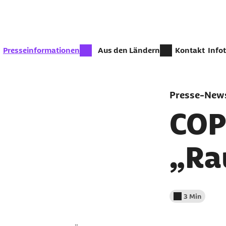
Zum Seiteninhalt springen
zur Zeit aktiv:
Presseinformationen
Aus den Ländern
Kontakt
Info
Presse-News
COP
„Ra
3 Min
Lesedauer wenig