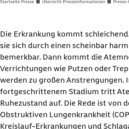
Sie befinden sich hier:
Startseite Presse
Übersicht Presseinformationen
Presse-
Die Erkrankung kommt schleichend
sie sich durch einen scheinbar har
bemerkbar. Dann kommt die Atemnot
Verrichtungen wie Putzen oder Tre
werden zu großen Anstrengungen. I
fortgeschrittenem Stadium tritt A
Ruhezustand auf. Die Rede ist von 
Obstruktiven Lungenkrankheit (COP
Kreislauf-Erkrankungen und Schlagan