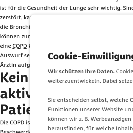
ist für die Gesundheit der Lunge sehr wichtig. S
zerstört, kann der Schleim nicht mehr richtig ab
die Bronchien verstopfen. Schadstoffe wie Tabakr
können zur Entzündung der Bronchien führen. „Ei
eine
COPD
kann langwieriger Husten ohne Infektio
Cookie-Einwilligun
Auswurf sein“, sagt Marschall. Spätestens dann so
Ärztin aufgesucht werden.
Wir schützen Ihre Daten.
Cookie
Kein Behandlungser
weiterzuentwickeln. Dabei setz
aktives Mitwirken d
Sie entscheiden selbst, welche C
Patientinnen und Pa
Funktionen unserer Website un
können wir z. B. Werbeanzeigen 
Die
COPD
ist nicht heilbar. Mit einer richtigen B
herausfinden, für welche Inhalt
Beschwerden gelindert, das Alltagsleben erleichte