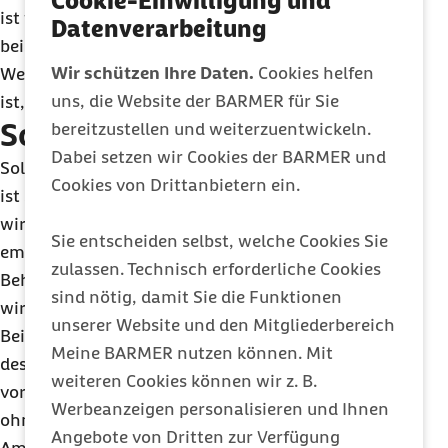
Cookie-Einwilligung und
ist von vielen Faktoren abhängig. Dazu zählt
Datenverarbeitung
beispielsweise der Zeitpunkt von Menstruation und
Wir schützen Ihre Daten.
Cookies helfen
Wechseljahren und die Frage, ob eine Frau Mutter
uns, die Website der BARMER für Sie
ist, und, und, und.“
Schnell handeln
bereitzustellen und weiterzuentwickeln.
Dabei setzen wir Cookies der BARMER und
Sollte eine Krebserkrankung diagnostiziert werden,
Cookies von Drittanbietern ein.
ist schnelles Handeln gefordert. Der Frauenarzt
wird der Patientin ein spezialisiertes Brustzentrum
Sie entscheiden selbst, welche Cookies Sie
empfehlen, wo dann gemeinsam über
zulassen. Technisch erforderliche Cookies
Behandlungsoptionen beraten und entschieden
sind nötig, damit Sie die Funktionen
wird. Dabei gibt es nicht die eine richtige Methode.
unserer Website und den Mitgliederbereich
Bei manchen Patientinnen ist es die Entfernung
Meine BARMER nutzen können. Mit
des Tumors mit anschließender oder auch
weiteren Cookies können wir z. B.
vorheriger Chemotherapie, bei anderen ein Eingriff
Werbeanzeigen personalisieren und Ihnen
ohne Chemo und wieder andere benötigen eine
Angebote von Dritten zur Verfügung