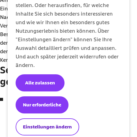
Amputation. Egal welche Therapieform zum
stellen. Oder herausfinden, für welche
Einsatz kommt, wichtig ist auch eine intensive
Inhalte Sie sich besonders interessieren
Nachsorge. Hier bietet die Barmer betroffenen
und wie wir Ihnen ein besonders gutes
Versicherten die Teilnahme an einem sogenannten
Nutzungserlebnis bieten können. Über
Besser-Leben-Programm an, wodurch sie aktiv in
"Einstellungen ändern" können Sie Ihre
den Behandlungsplan mit eingebunden werden,
Auswahl detailliert prüfen und anpassen.
der auf den aktuellsten wissenschaftlichen
Und auch später jederzeit widerrufen oder
Kenntnissen basiert.
ändern.
Selbstuntersuchung – so
geht‘s
Alle zulassen
Mit der flachen Hand über die Brust streichen.
Nur erforderliche
Beginnen Sie oben, außen und arbeiten Sie
sich nach unten, innen vor. Dabei die linke
Hand für die rechte Brust und die rechte Hand
Einstellungen ändern
für die linke Brust benutzen. Danach geht es