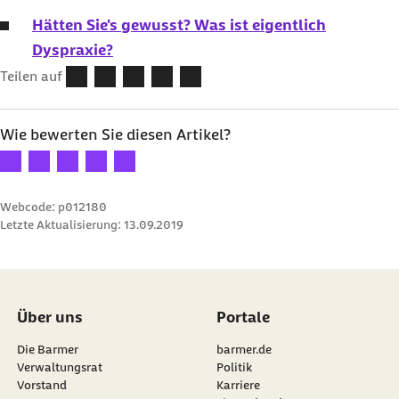
Hätten Sie's gewusst? Was ist eigentlich
Dyspraxie?
Teilen auf
Wie bewerten Sie diesen Artikel?
Ihre Bewertung: 1 Stern
Ihre Bewertung: 2 Sterne
Ihre Bewertung: 3 Sterne
Ihre Bewertung: 4 Sterne
Ihre Bewertung: 5 Sterne
Webcode: p012180
Letzte Aktualisierung:
13.09.2019
Über uns
Portale
Die Barmer
barmer.de
Verwaltungsrat
Politik
Vorstand
Karriere