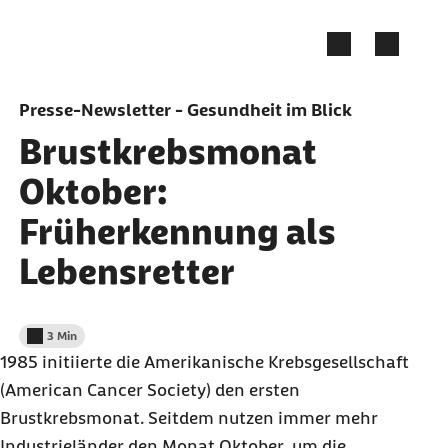
Zum Seiteninhalt springen
Presse-Newsletter - Gesundheit im Blick
Brustkrebsmonat
Oktober:
Früherkennung als
Lebensretter
3 Min
Lesedauer weniger als
1985 initiierte die Amerikanische Krebsgesellschaft
(
American Cancer Society
) den ersten
Brustkrebsmonat. Seitdem nutzen immer mehr
Industrieländer den Monat Oktober, um die