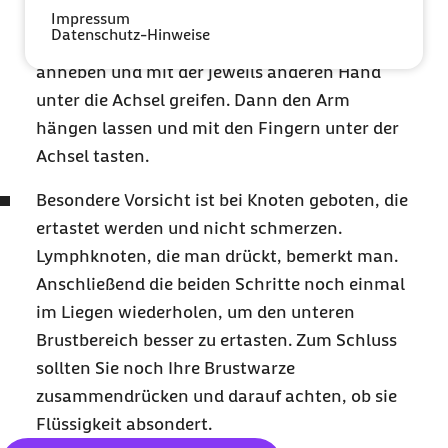
weiter zu den Achselhöhlen, wo die
Impressum
Datenschutz-Hinweise
Lymphknoten sitzen. Immer einen Arm
anheben und mit der jeweils anderen Hand
unter die Achsel greifen. Dann den Arm
hängen lassen und mit den Fingern unter der
Achsel tasten.
Besondere Vorsicht ist bei Knoten geboten, die
ertastet werden und nicht schmerzen.
Lymphknoten, die man drückt, bemerkt man.
Anschließend die beiden Schritte noch einmal
im Liegen wiederholen, um den unteren
Brustbereich besser zu ertasten. Zum Schluss
sollten Sie noch Ihre Brustwarze
zusammendrücken und darauf achten, ob sie
Flüssigkeit absondert.