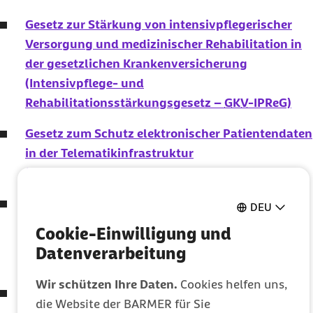
Gesetz zur Stärkung von intensivpflegerischer
Versorgung und medizinischer Rehabilitation in
der gesetzlichen Krankenversicherung
(Intensivpflege- und
Rehabilitationsstärkungsgesetz –
GKV
-IPReG)
Gesetz zum Schutz elektronischer Patientendaten
in der Telematikinfrastruktur
(Patientendaten-Schutz-Gesetz – PDSG)
Verordnung zum Anspruch auf Testung in Bezug
DEU
auf einen direkten Erregernachweis des
Cookie-Einwilligung und
Coronavirus
SARS-CoV-2
Datenverarbeitung
(Coronavirus-Testverordnung – TestV)
Wir schützen Ihre Daten.
Cookies helfen uns,
Verordnung zu Leistungen der gesetzlichen
die Website der BARMER für Sie
Krankenversicherung bei Testungen für den