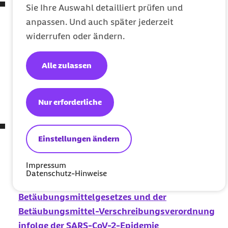
Verordnung zum Ausgleich
COVID-19
bedingter
Sie Ihre Auswahl detailliert prüfen und
finanzieller Belastungen der Zahnärztinnen und
anpassen. Und auch später jederzeit
Zahnärzte, der Heilmittelerbringer und der
widerrufen oder ändern.
Einrichtungen des Müttergenesungswerks oder
gleichartigen Einrichtungen sowie zur
Alle zulassen
Pflegehilfsmittelversorgung
(
COVID-19
-Versorgungsstrukturen-
Nur erforderliche
Schutzverordnung – COVID-19-VSt-SchutzV)
Verordnung über Abweichungen von den
Einstellungen ändern
Vorschriften des Fünften Buches
Sozialgesetzbuch, des Apothekengesetzes, der
Impressum
Apothekenbetriebsordnung, der
Datenschutz-Hinweise
Arzneimittelpreisverordnung, des
Betäubungsmittelgesetzes und der
Betäubungsmittel-Verschreibungsverordnung
infolge der
SARS-CoV-2
-Epidemie