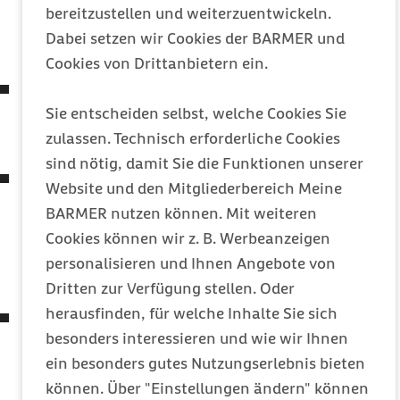
bereitzustellen und weiterzuentwickeln.
Nachweis des Vorliegens einer Infektion mit dem
Dabei setzen wir Cookies der BARMER und
Coronavirus
SARS-CoV-2
Cookies von Drittanbietern ein.
Siebtes Gesetz zur Änderung des Vierten Buches
Sie entscheiden selbst, welche Cookies Sie
Sozialgesetzbuch und anderer Gesetze
zulassen. Technisch erforderliche Cookies
(7. SGB IV-ÄndG)
sind nötig, damit Sie die Funktionen unserer
Gesetz zur Anpassung des
Website und den Mitgliederbereich Meine
Medizinprodukterechts an die Verordnung (
EU
)
BARMER nutzen können. Mit weiteren
2017/745 und die Verordnung (
EU
) 2017/746
Cookies können wir z. B. Werbeanzeigen
(Medizinprodukte-EU-Anpassungsgesetz –
personalisieren und Ihnen Angebote von
MPEUAnpG)
Dritten zur Verfügung stellen. Oder
herausfinden, für welche Inhalte Sie sich
Zweites Gesetz zum Schutz der Bevölkerung bei
besonders interessieren und wie wir Ihnen
einer epidemischen Lage von nationaler
ein besonders gutes Nutzungserlebnis bieten
Tragweite
können. Über "Einstellungen ändern" können