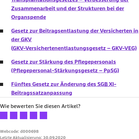
Zusammenarbeit und der Strukturen bei der
Organspende
Gesetz zur Beitragsentlastung der Versicherten in
der
GKV
(
GKV
-Versichertenentlastungsgesetz – GKV-VEG)
Gesetz zur Stärkung des Pflegepersonals
(Pflegepersonal-Stärkungsgesetz – PpSG)
Fünftes Gesetz zur Änderung des
SGB XI
-
Beitragssatzanpassung
Wie bewerten Sie diesen Artikel?
Ihre Bewertung: 1 Stern
Ihre Bewertung: 2 Sterne
Ihre Bewertung: 3 Sterne
Ihre Bewertung: 4 Sterne
Ihre Bewertung: 5 Sterne
Webcode: d000698
Letzte Aktualisierung:
30.09.2020