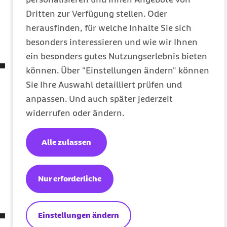
gleichartigen Einrichtungen sowie zur
Dritten zur Verfügung stellen. Oder
Pflegehilfsmittelversorgung
herausfinden, für welche Inhalte Sie sich
(
COVID-19
-Versorgungsstrukturen-
besonders interessieren und wie wir Ihnen
Schutzverordnung – COVID-19-VSt-SchutzV)
ein besonders gutes Nutzungserlebnis bieten
Verordnung über Abweichungen von den
können. Über "Einstellungen ändern" können
Vorschriften des Fünften Buches
Sie Ihre Auswahl detailliert prüfen und
Sozialgesetzbuch, des Apothekengesetzes, der
anpassen. Und auch später jederzeit
Apothekenbetriebsordnung, der
widerrufen oder ändern.
Arzneimittelpreisverordnung, des
Betäubungsmittelgesetzes und der
Alle zulassen
Betäubungsmittel-Verschreibungsverordnung
infolge der
SARS-CoV-2
-Epidemie
Nur erforderliche
(
SARS-CoV-2
-
Arzneimittelversorgungsverordnung)
Einstellungen ändern
Verordnung über das Verfahren und die