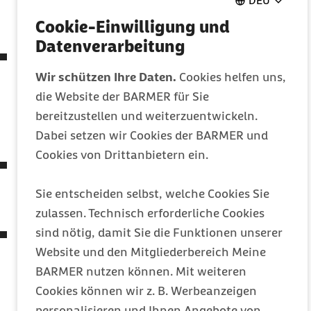
DEU
Sozialgesetzbuch und anderer Gesetze
Cookie-Einwilligung und
(7. SGB IV-ÄndG)
Datenverarbeitung
Gesetz zur Anpassung des
Medizinprodukterechts an die Verordnung (
EU
)
Wir schützen Ihre Daten.
Cookies helfen uns,
2017/745 und die Verordnung (
EU
) 2017/746
die Website der BARMER für Sie
(Medizinprodukte-EU-Anpassungsgesetz –
bereitzustellen und weiterzuentwickeln.
MPEUAnpG)
Dabei setzen wir Cookies der BARMER und
Cookies von Drittanbietern ein.
Zweites Gesetz zum Schutz der Bevölkerung bei
einer epidemischen Lage von nationaler
Sie entscheiden selbst, welche Cookies Sie
Tragweite
zulassen. Technisch erforderliche Cookies
sind nötig, damit Sie die Funktionen unserer
Verordnung zum Ausgleich
COVID-19
bedingter
Website und den Mitgliederbereich Meine
finanzieller Belastungen der Zahnärztinnen und
BARMER nutzen können. Mit weiteren
Zahnärzte, der Heilmittelerbringer und der
Cookies können wir z. B. Werbeanzeigen
Einrichtungen des Müttergenesungswerks oder
personalisieren und Ihnen Angebote von