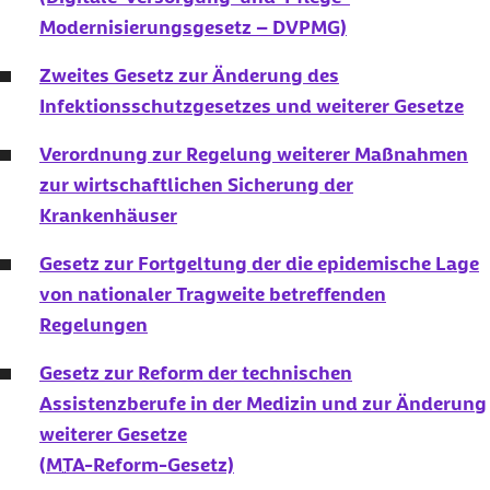
aufgreift. So wird etwa die Möglichkeit geschaffen, die bis dato
Modernisierungsgesetz – DVPMG)
über eine Million registrierten Operationen im
Endoprothesenregister Deutschland (EPRD) in das neue
Implantateregister zu überführen. Die Barmer ist bereits seit 2011
Zweites Gesetz zur Änderung des
an dessen Aufbau und Betrieb beteiligt.
Infektionsschutzgesetzes und weiterer Gesetze
Verordnung zur Regelung weiterer Maßnahmen
zur wirtschaftlichen Sicherung der
Krankenhäuser
Gesetz zur Fortgeltung der die epidemische Lage
von nationaler Tragweite betreffenden
Regelungen
Gesetz zur Reform der technischen
Assistenzberufe in der Medizin und zur Änderung
weiterer Gesetze
(
MTA
-Reform-Gesetz)