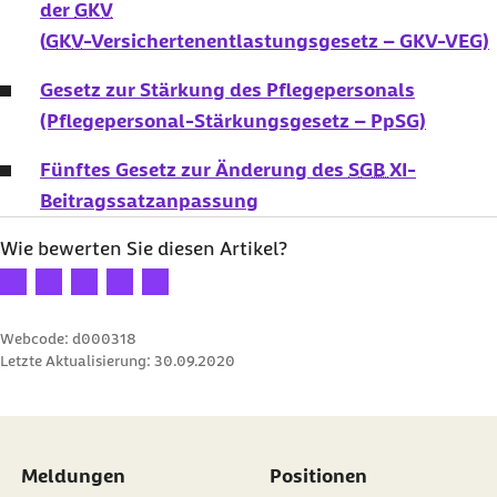
der
GKV
(
GKV
-Versichertenentlastungsgesetz – GKV-VEG)
Gesetz zur Stärkung des Pflegepersonals
(Pflegepersonal-Stärkungsgesetz – PpSG)
Fünftes Gesetz zur Änderung des
SGB XI
-
Beitragssatzanpassung
Wie bewerten Sie diesen Artikel?
Ihre Bewertung: 1 Stern
Ihre Bewertung: 2 Sterne
Ihre Bewertung: 3 Sterne
Ihre Bewertung: 4 Sterne
Ihre Bewertung: 5 Sterne
Webcode: d000318
Letzte Aktualisierung:
30.09.2020
Meldungen
Positionen