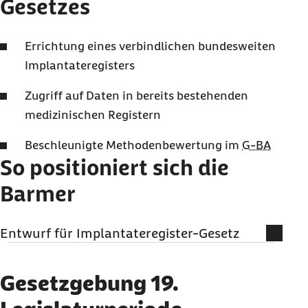
Gesetzes
Errichtung eines verbindlichen bundesweiten
Implantateregisters
Zugriff auf Daten in bereits bestehenden
medizinischen Registern
Beschleunigte Methodenbewertung im
G-BA
So positioniert sich die
Barmer
Entwurf für Implantateregister-Gesetz
Der Entwurf für ein Implantateregister-Errichtungsgesetz sieht
den Aufbau eines verbindlichen bundesweiten Implantateregisters
Gesetzgebung 19.
vor mit einer verpflichtenden Teilnahme der verantwortlichen
Gesundheitseinrichtungen, der betroffenen Patientinnen und
Patienten sowie der Hersteller implantierbarer Medizinprodukte.