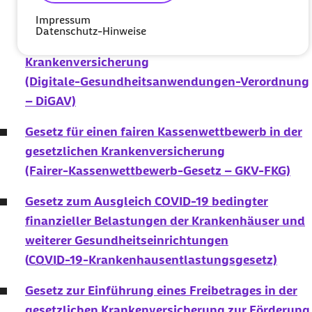
Anforderungen der Prüfung der
Impressum
Erstattungsfähigkeit digitaler
Datenschutz-Hinweise
Gesundheitsanwendungen in der gesetzlichen
Krankenversicherung
(Digitale-Gesundheitsanwendungen-Verordnung
– DiGAV)
Gesetz für einen fairen Kassenwettbewerb in der
gesetzlichen Krankenversicherung
(Fairer-Kassenwettbewerb-Gesetz – GKV-FKG)
Gesetz zum Ausgleich
COVID-19
bedingter
finanzieller Belastungen der Krankenhäuser und
weiterer Gesundheitseinrichtungen
(
COVID-19
-Krankenhausentlastungsgesetz)
Gesetz zur Einführung eines Freibetrages in der
gesetzlichen Krankenversicherung zur Förderung