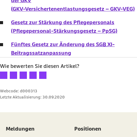
der
GKV
(
GKV
-Versichertenentlastungsgesetz – GKV-VEG)
Gesetz zur Stärkung des Pflegepersonals
(Pflegepersonal-Stärkungsgesetz – PpSG)
Fünftes Gesetz zur Änderung des
SGB XI
-
Beitragssatzanpassung
Wie bewerten Sie diesen Artikel?
Ihre Bewertung: 1 Stern
Ihre Bewertung: 2 Sterne
Ihre Bewertung: 3 Sterne
Ihre Bewertung: 4 Sterne
Ihre Bewertung: 5 Sterne
Webcode: d000313
Letzte Aktualisierung:
30.09.2020
Meldungen
Positionen