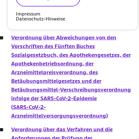
Pflegehilfsmittelversorgung
Impressum
(
COVID-19
-Versorgungsstrukturen-
Datenschutz-Hinweise
Schutzverordnung – COVID-19-VSt-SchutzV)
Verordnung über Abweichungen von den
Vorschriften des Fünften Buches
Sozialgesetzbuch, des Apothekengesetzes, der
Apothekenbetriebsordnung, der
Arzneimittelpreisverordnung, des
Betäubungsmittelgesetzes und der
Betäubungsmittel-Verschreibungsverordnung
infolge der
SARS-CoV-2
-Epidemie
(
SARS-CoV-2
-
Arzneimittelversorgungsverordnung)
Verordnung über das Verfahren und die
Anforderungen der Prüfung der