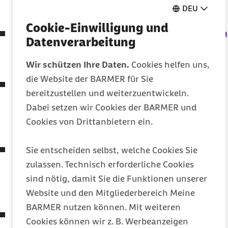
DEU
Rehabilitationsstärkungsgesetz –
GKV
-IPReG)
Cookie-Einwilligung und
Gesetz zum Schutz elektronischer Patientendaten
Datenverarbeitung
in der Telematikinfrastruktur
(Patientendaten-Schutz-Gesetz – PDSG)
Wir schützen Ihre Daten.
Cookies helfen uns,
die Website der BARMER für Sie
Verordnung zum Anspruch auf Testung in Bezug
bereitzustellen und weiterzuentwickeln.
auf einen direkten Erregernachweis des
Dabei setzen wir Cookies der BARMER und
Coronavirus
SARS-CoV-2
Cookies von Drittanbietern ein.
(Coronavirus-Testverordnung – TestV)
Verordnung zu Leistungen der gesetzlichen
Sie entscheiden selbst, welche Cookies Sie
Krankenversicherung bei Testungen für den
zulassen. Technisch erforderliche Cookies
Nachweis des Vorliegens einer Infektion mit dem
sind nötig, damit Sie die Funktionen unserer
Coronavirus
SARS-CoV-2
Website und den Mitgliederbereich Meine
BARMER nutzen können. Mit weiteren
Siebtes Gesetz zur Änderung des Vierten Buches
Cookies können wir z. B. Werbeanzeigen