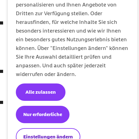
Sozialgesetzbuch und anderer Gesetze
personalisieren und Ihnen Angebote von
(7. SGB IV-ÄndG)
Dritten zur Verfügung stellen. Oder
herausfinden, für welche Inhalte Sie sich
Gesetz zur Anpassung des
besonders interessieren und wie wir Ihnen
Medizinprodukterechts an die Verordnung (
EU
)
ein besonders gutes Nutzungserlebnis bieten
2017/745 und die Verordnung (
EU
) 2017/746
können. Über "Einstellungen ändern" können
(Medizinprodukte-EU-Anpassungsgesetz –
Sie Ihre Auswahl detailliert prüfen und
MPEUAnpG)
anpassen. Und auch später jederzeit
Zweites Gesetz zum Schutz der Bevölkerung bei
widerrufen oder ändern.
einer epidemischen Lage von nationaler
Tragweite
Alle zulassen
Verordnung zum Ausgleich
COVID-19
bedingter
finanzieller Belastungen der Zahnärztinnen und
Nur erforderliche
Zahnärzte, der Heilmittelerbringer und der
Einrichtungen des Müttergenesungswerks oder
Einstellungen ändern
gleichartigen Einrichtungen sowie zur