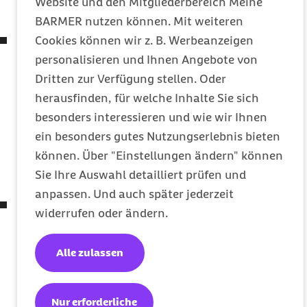
Website und den Mitgliederbereich Meine
Tragweite
BARMER nutzen können. Mit weiteren
Verordnung zum Ausgleich
COVID-19
bedingter
Cookies können wir z. B. Werbeanzeigen
finanzieller Belastungen der Zahnärztinnen und
personalisieren und Ihnen Angebote von
Zahnärzte, der Heilmittelerbringer und der
Dritten zur Verfügung stellen. Oder
Einrichtungen des Müttergenesungswerks oder
herausfinden, für welche Inhalte Sie sich
gleichartigen Einrichtungen sowie zur
besonders interessieren und wie wir Ihnen
Pflegehilfsmittelversorgung
ein besonders gutes Nutzungserlebnis bieten
(
COVID-19
-Versorgungsstrukturen-
können. Über "Einstellungen ändern" können
Schutzverordnung – COVID-19-VSt-SchutzV)
Sie Ihre Auswahl detailliert prüfen und
anpassen. Und auch später jederzeit
Verordnung über Abweichungen von den
widerrufen oder ändern.
Vorschriften des Fünften Buches
Sozialgesetzbuch, des Apothekengesetzes, der
Alle zulassen
Apothekenbetriebsordnung, der
Arzneimittelpreisverordnung, des
Betäubungsmittelgesetzes und der
Nur erforderliche