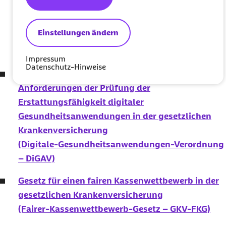
Betäubungsmittel-Verschreibungsverordnung
infolge der
SARS-CoV-2
-Epidemie
Einstellungen ändern
(
SARS-CoV-2
-
Arzneimittelversorgungsverordnung)
Impressum
Datenschutz-Hinweise
Verordnung über das Verfahren und die
Anforderungen der Prüfung der
Erstattungsfähigkeit digitaler
Gesundheitsanwendungen in der gesetzlichen
Krankenversicherung
(Digitale-Gesundheitsanwendungen-Verordnung
– DiGAV)
Gesetz für einen fairen Kassenwettbewerb in der
gesetzlichen Krankenversicherung
(Fairer-Kassenwettbewerb-Gesetz – GKV-FKG)