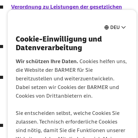
Verordnung zu Leistungen der gesetzlichen
Krankenversicherung bei Testungen für den
Nachweis des Vorliegens einer Infektion mit dem
DEU
Coronavirus
SARS-CoV-2
Cookie-Einwilligung und
Siebtes Gesetz zur Änderung des Vierten Buches
Datenverarbeitung
Sozialgesetzbuch und anderer Gesetze
Wir schützen Ihre Daten.
Cookies helfen uns,
(7. SGB IV-ÄndG)
die Website der BARMER für Sie
Gesetz zur Anpassung des
bereitzustellen und weiterzuentwickeln.
Medizinprodukterechts an die Verordnung (
EU
)
Dabei setzen wir Cookies der BARMER und
2017/745 und die Verordnung (
EU
) 2017/746
Cookies von Drittanbietern ein.
(Medizinprodukte-EU-Anpassungsgesetz –
MPEUAnpG)
Sie entscheiden selbst, welche Cookies Sie
zulassen. Technisch erforderliche Cookies
Zweites Gesetz zum Schutz der Bevölkerung bei
sind nötig, damit Sie die Funktionen unserer
einer epidemischen Lage von nationaler