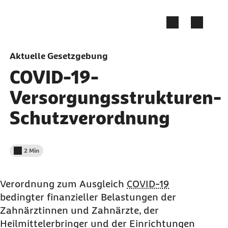
Zum Seiteninhalt springen
Aktuelle Gesetzgebung
COVID-19-
Versorgungsstrukturen-
Schutzverordnung
2 Min
Lesedauer weniger als
Verordnung zum Ausgl
eich
COVID-19
bedingter finanziel
ler Belastungen der
Zahnärztinnen und Zahnärzte, der
Heilmittelerbringer und der Einrichtungen