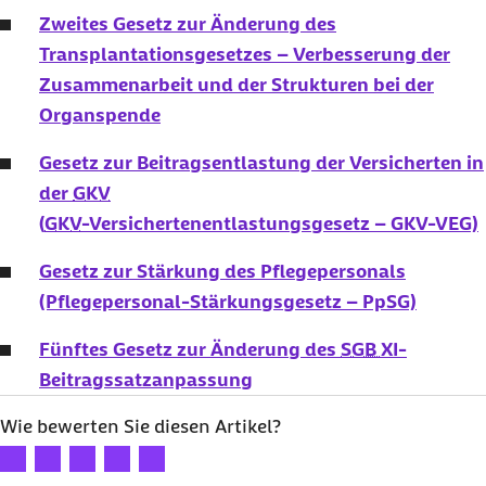
Zweites Gesetz zur Änderung des
Transplantationsgesetzes – Verbesserung der
Zusammenarbeit und der Strukturen bei der
Organspende
Gesetz zur Beitragsentlastung der Versicherten in
der
GKV
(
GKV
-Versichertenentlastungsgesetz – GKV-VEG)
Gesetz zur Stärkung des Pflegepersonals
(Pflegepersonal-Stärkungsgesetz – PpSG)
Fünftes Gesetz zur Änderung des
SGB XI
-
Beitragssatzanpassung
Wie bewerten Sie diesen Artikel?
Ihre Bewertung: 1 Stern
Ihre Bewertung: 2 Sterne
Ihre Bewertung: 3 Sterne
Ihre Bewertung: 4 Sterne
Ihre Bewertung: 5 Sterne