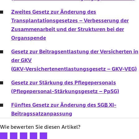
Zweites Gesetz zur Änderung des
Transplantationsgesetzes – Verbesserung der
Zusammenarbeit und der Strukturen bei der
Organspende
Gesetz zur Beitragsentlastung der Versicherten in
der
GKV
(
GKV
-Versichertenentlastungsgesetz – GKV-VEG)
Gesetz zur Stärkung des Pflegepersonals
(Pflegepersonal-Stärkungsgesetz – PpSG)
Fünftes Gesetz zur Änderung des
SGB XI
-
Beitragssatzanpassung
Wie bewerten Sie diesen Artikel?
Ihre Bewertung: 1 Stern
Ihre Bewertung: 2 Sterne
Ihre Bewertung: 3 Sterne
Ihre Bewertung: 4 Sterne
Ihre Bewertung: 5 Sterne