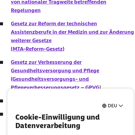
von nationaler Tragweite betreffenden
Regelungen
Gesetz zur Reform der technischen
Assistenzberufe in der Medizin und zur Änderung
weiterer Gesetze
(
MTA
-Reform-Gesetz)
Gesetz zur Verbesserung der
Gesundheitsversorgung und Pflege
(Gesundheitsversorgungs- und
Pflegeverbesserungsgesetz – GPVG
)
Gesetz zur Stärkung der Vor-Ort-Apotheken
DEU
Drittes Gesetz zum Schutz der Bevölkerung bei
Cookie-Einwilligung und
einer epidemischen Lage von nationaler
Datenverarbeitung
Tragweite