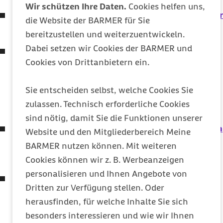
Wir schützen Ihre Daten.
Cookies helfen uns,
Gesetz für ein Zukunftsprogramm Krankenhäuser
die Website der BARMER für Sie
(Krankenhauszukunftsgesetz - KHZG)
bereitzustellen und weiterzuentwickeln.
Dabei setzen wir Cookies der BARMER und
Gesetz zur Stärkung von intensivpflegerischer
Cookies von Drittanbietern ein.
Versorgung und medizinischer Rehabilitation in
der gesetzlichen Krankenversicherung
Sie entscheiden selbst, welche Cookies Sie
(Intensivpflege- und
zulassen. Technisch erforderliche Cookies
Rehabilitationsstärkungsgesetz –
GKV
-IPReG)
sind nötig, damit Sie die Funktionen unserer
Gesetz zum Schutz elektronischer Patientendaten
Website und den Mitgliederbereich Meine
in der Telematikinfrastruktur
BARMER nutzen können. Mit weiteren
(Patientendaten-Schutz-Gesetz – PDSG)
Cookies können wir z. B. Werbeanzeigen
personalisieren und Ihnen Angebote von
Verordnung zum Anspruch auf Testung in Bezug
Dritten zur Verfügung stellen. Oder
auf einen direkten Erregernachweis des
herausfinden, für welche Inhalte Sie sich
Coronavirus
SARS-CoV-2
besonders interessieren und wie wir Ihnen
(Coronavirus-Testverordnung – TestV)