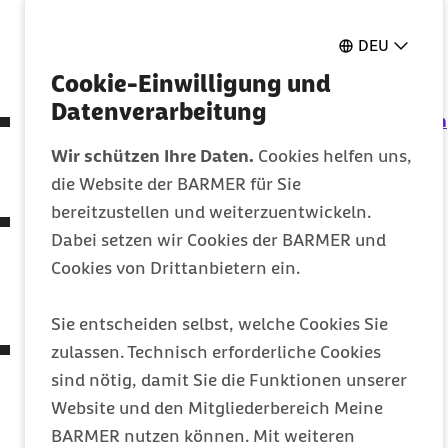
der gesetzlichen Krankenversicherung
DEU
(Intensivpflege- und
Rehabilitationsstärkungsgesetz –
GKV
-IPReG)
Cookie-Einwilligung und
Datenverarbeitung
Gesetz zum Schutz elektronischer Patientendaten
in der Telematikinfrastruktur
Wir schützen Ihre Daten.
Cookies helfen uns,
(Patientendaten-Schutz-Gesetz – PDSG)
die Website der BARMER für Sie
bereitzustellen und weiterzuentwickeln.
Verordnung zum Anspruch auf Testung in Bezug
Dabei setzen wir Cookies der BARMER und
auf einen direkten Erregernachweis des
Cookies von Drittanbietern ein.
Coronavirus
SARS-CoV-2
(Coronavirus-Testverordnung – TestV)
Sie entscheiden selbst, welche Cookies Sie
Verordnung zu Leistungen der gesetzlichen
zulassen. Technisch erforderliche Cookies
Krankenversicherung bei Testungen für den
sind nötig, damit Sie die Funktionen unserer
Nachweis des Vorliegens einer Infektion mit dem
Website und den Mitgliederbereich Meine
Coronavirus
SARS-CoV-2
BARMER nutzen können. Mit weiteren