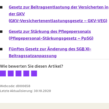
Gesetz zur Beitragsentlastung der Versicherten in
der
GKV
(
GKV
-Versichertenentlastungsgesetz – GKV-VEG)
Gesetz zur Stärkung des Pflegepersonals
(Pflegepersonal-Stärkungsgesetz – PpSG)
Fünftes Gesetz zur Änderung des
SGB XI
-
Beitragssatzanpassung
Wie bewerten Sie diesen Artikel?
Ihre Bewertung: 1 Stern
Ihre Bewertung: 2 Sterne
Ihre Bewertung: 3 Sterne
Ihre Bewertung: 4 Sterne
Ihre Bewertung: 5 Sterne
Webcode: d000658
Letzte Aktualisierung:
30.10.2020