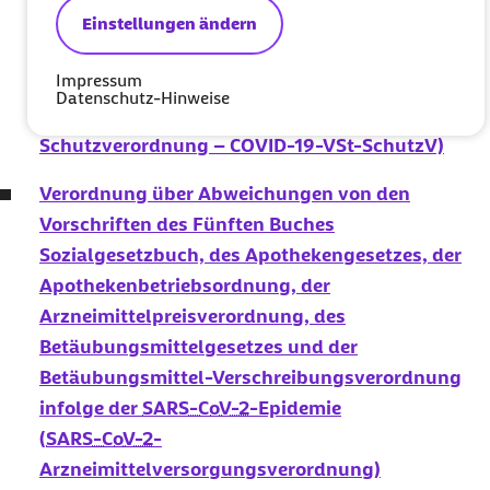
Einrichtungen des Müttergenesungswerks oder
Einstellungen ändern
gleichartigen Einrichtungen sowie zur
Impressum
Pflegehilfsmittelversorgung
Datenschutz-Hinweise
(
COVID-19
-Versorgungsstrukturen-
Schutzverordnung – COVID-19-VSt-SchutzV)
Verordnung über Abweichungen von den
Vorschriften des Fünften Buches
Sozialgesetzbuch, des Apothekengesetzes, der
Apothekenbetriebsordnung, der
Arzneimittelpreisverordnung, des
Betäubungsmittelgesetzes und der
Betäubungsmittel-Verschreibungsverordnung
infolge der
SARS-CoV-2
-Epidemie
(
SARS-CoV-2
-
Arzneimittelversorgungsverordnung)