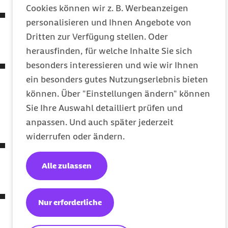
Cookies können wir z. B. Werbeanzeigen
Siebtes Gesetz zur Änderung des Vierten Buches
personalisieren und Ihnen Angebote von
Sozialgesetzbuch und anderer Gesetze
Dritten zur Verfügung stellen. Oder
(7. SGB IV-ÄndG)
herausfinden, für welche Inhalte Sie sich
besonders interessieren und wie wir Ihnen
Gesetz zur Anpassung des
ein besonders gutes Nutzungserlebnis bieten
Medizinprodukterechts an die Verordnung (
EU
)
können. Über "Einstellungen ändern" können
2017/745 und die Verordnung (
EU
) 2017/746
Sie Ihre Auswahl detailliert prüfen und
(Medizinprodukte-EU-Anpassungsgesetz –
anpassen. Und auch später jederzeit
MPEUAnpG)
widerrufen oder ändern.
Zweites Gesetz zum Schutz der Bevölkerung bei
einer epidemischen Lage von nationaler
Alle zulassen
Tragweite
Verordnung zum Ausgleich
COVID-19
bedingter
Nur erforderliche
finanzieller Belastungen der Zahnärztinnen und
Zahnärzte, der Heilmittelerbringer und der