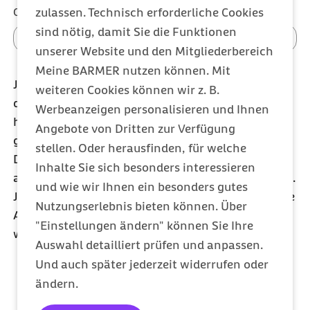
zulassen. Technisch erforderliche Cookies
Organisation (optional)
sind nötig, damit Sie die Funktionen
unserer Website und den Mitgliederbereich
Meine BARMER nutzen können. Mit
Ja, ich willige in die Verarbeitung meiner Daten
weiteren Cookies können wir z. B.
durch die Barmer ein. Die
Datenschutzerklärung
Werbeanzeigen personalisieren und Ihnen
habe ich aufmerksam gelesen und zur Kenntnis
Angebote von Dritten zur Verfügung
genommen. Eine Weitergabe meiner Daten an
stellen. Oder herausfinden, für welche
Dritte ist ausgeschlossen. Sie werden
Inhalte Sie sich besonders interessieren
ausschließlich zum Newsletter-Versand verwendet.
und wie wir Ihnen ein besonders gutes
Jeder Newsletter enthält einen Abmeldelink. Meine
Nutzungserlebnis bieten können. Über
Angaben sind freiwillig und können jederzeit
"Einstellungen ändern" können Sie Ihre
widerrufen werden.
Auswahl detailliert prüfen und anpassen.
Und auch später jederzeit widerrufen oder
ändern.