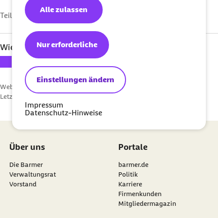
Alle zulassen
Teilen auf
Nur erforderliche
Wie bewerten Sie diese Seite?
Ihre Bewertung: 1 Stern
Ihre Bewertung: 2 Sterne
Ihre Bewertung: 3 Sterne
Ihre Bewertung: 4 Sterne
Ihre Bewertung: 5 Sterne
Einstellungen ändern
Webcode: p006652
Letzte Aktualisierung:
10.05.2023
Impressum
Datenschutz-Hinweise
Über uns
Portale
Die Barmer
barmer.de
Verwaltungsrat
Politik
Vorstand
Karriere
Firmenkunden
Mitgliedermagazin