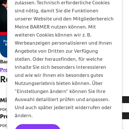
zulassen. Technisch erforderliche Cookies
sind nötig, damit Sie die Funktionen
unserer Website und den Mitgliederbereich
Meine BARMER nutzen können. Mit
weiteren Cookies können wir z. B.
Werbeanzeigen personalisieren und Ihnen
Angebote von Dritten zur Verfügung
stellen. Oder herausfinden, für welche
Band 41:
Inhalte Sie sich besonders interessieren
Prostata Symposium
(
PDF
, 5
MB
)
und wie wir Ihnen ein besonders gutes
Reporte zum Download
Nutzungserlebnis bieten können. Über
"Einstellungen ändern" können Sie Ihre
Auswahl detailliert prüfen und anpassen.
Mit Zellen statt Skalpellen
Und auch später jederzeit widerrufen oder
PDF, 4,82 MB
ändern.
Prostata Symposium
PDF, 5,38 MB