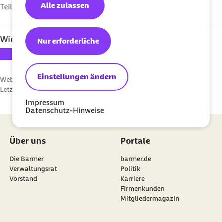
Alle zulassen
Teilen auf
Wie bewerten Sie diesen Artikel?
Nur erforderliche
Ihre Bewertung: 1 Stern
Ihre Bewertung: 2 Sterne
Ihre Bewertung: 3 Sterne
Ihre Bewertung: 4 Sterne
Ihre Bewertung: 5 Sterne
Einstellungen ändern
Webcode: p004288
Letzte Aktualisierung:
01.12.2016
Impressum
Datenschutz-Hinweise
Über uns
Portale
Die Barmer
barmer.de
Verwaltungsrat
Politik
Vorstand
Karriere
Firmenkunden
Mitgliedermagazin