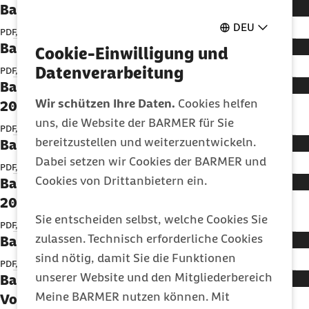
Barmer GEK Gesundheitsreport Bayern 2016
DEU
PDF, 11,24 MB
Barmer GEK Gesundheitsreport Berlin 2016
Cookie-Einwilligung und
Datenverarbeitung
PDF, 10,3 MB
Barmer GEK Gesundheitsreport Brandenburg
Wir schützen Ihre Daten.
Cookies helfen
2016
uns, die Website der BARMER für Sie
PDF, 10,3 MB
bereitzustellen und weiterzuentwickeln.
Barmer GEK Gesundheitsreport Bremen 2016
Dabei setzen wir Cookies der BARMER und
PDF, 10,56 MB
Cookies von Drittanbietern ein.
Barmer GEK Gesundheitsreport Hamburg
2016
Sie entscheiden selbst, welche Cookies Sie
PDF, 10,04 MB
zulassen. Technisch erforderliche Cookies
Barmer GEK Gesundheitsreport Hessen 2016
sind nötig, damit Sie die Funktionen
PDF, 10,22 MB
unserer Website und den Mitgliederbereich
Barmer GEK Gesundheitsreport Mecklenburg-
Meine BARMER nutzen können. Mit
Vorpommern 2016