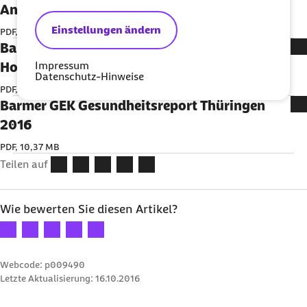
Anhalt 2016
Einstellungen ändern
PDF, 10,2 MB
Barmer GEK Gesundheitsreport Schleswig-
Impressum
Holsten 2016
Datenschutz-Hinweise
PDF, 10,04 MB
Barmer GEK Gesundheitsreport Thüringen
2016
PDF, 10,37 MB
Teilen auf
Wie bewerten Sie diesen Artikel?
Ihre Bewertung: 1 Stern
Ihre Bewertung: 2 Sterne
Ihre Bewertung: 3 Sterne
Ihre Bewertung: 4 Sterne
Ihre Bewertung: 5 Sterne
Webcode: p009490
Letzte Aktualisierung:
16.10.2016