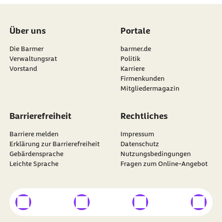
Über uns
Portale
Die Barmer
barmer.de
Verwaltungsrat
Politik
Vorstand
Karriere
Firmenkunden
Mitgliedermagazin
Barrierefreiheit
Rechtliches
Barriere melden
Impressum
Erklärung zur Barrierefreiheit
Datenschutz
Gebärdensprache
Nutzungsbedingungen
Leichte Sprache
Fragen zum Online-Angebot
externer Link
externer Link
externer Link
externer
Besuchen Sie die
BARMER
auf