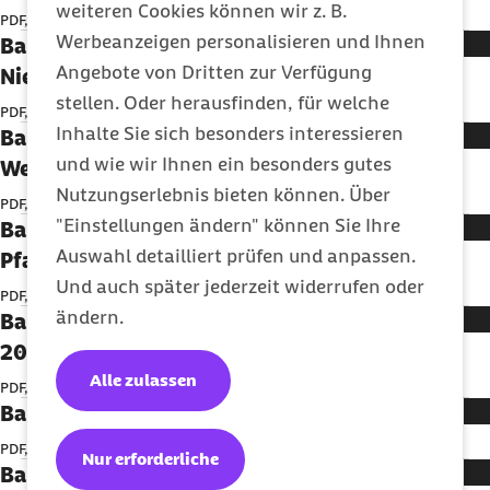
weiteren Cookies können wir z. B.
PDF, 10,22 MB
Werbeanzeigen personalisieren und Ihnen
Barmer GEK Gesundheitsreport
Angebote von Dritten zur Verfügung
Niedersachsen 2016
stellen. Oder herausfinden, für welche
PDF, 10,55 MB
Inhalte Sie sich besonders interessieren
Barmer GEK Gesundheitsreport Nordrhein-
und wie wir Ihnen ein besonders gutes
Westfalen 2016
Nutzungserlebnis bieten können. Über
PDF, 10,57 MB
"Einstellungen ändern" können Sie Ihre
Barmer GEK Gesundheitsreport Rheinland-
Auswahl detailliert prüfen und anpassen.
Pfalz 2016
Und auch später jederzeit widerrufen oder
PDF, 10,56 MB
ändern.
Barmer GEK Gesundheitsreport Saarland
2016
Alle zulassen
PDF, 10,55 MB
Barmer GEK Gesundheitsreport Sachsen 2016
PDF, 10,03 MB
Nur erforderliche
Barmer GEK Gesundheitsreport Sachsen-