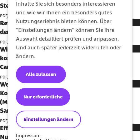
Inhalte Sie sich besonders interessieren
Stephanie Stock)
und wie wir Ihnen ein besonders gutes
PDF, 220,67 KB
Nutzungserlebnis bieten können. Über
Reformen für Pflegebedürftige - wohin führt
"Einstellungen ändern" können Sie Ihre
der Weg? (Monika Kücking)
Auswahl detailliert prüfen und anpassen.
PDF, 167,31 KB
Und auch später jederzeit widerrufen oder
Wie viel darf therapeutischer Fortschritt
ändern.
kosten? (Boris von Maydell, Katharina
Carstensen)
Alle zulassen
PDF, 330,19 KB
Welchen Informationsgewinn bringt eine
Kosten-Nutzen-Bewertung durch das IQWiG
Nur erforderliche
(Miriam Luhnen, Anja Schwalm, Astrid Seidl,
Sarah Mostardt)
Einstellungen ändern
PDF, 162,77 KB
Effizienz der Arzneimittelpreise: Kosten-
Impressum
Nutzen-Bewertung der neuen oralen