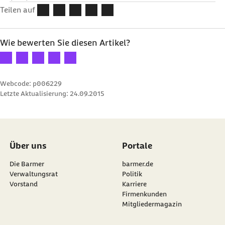
Teilen auf
Wie bewerten Sie diesen Artikel?
Ihre Bewertung: 1 Stern
Ihre Bewertung: 2 Sterne
Ihre Bewertung: 3 Sterne
Ihre Bewertung: 4 Sterne
Ihre Bewertung: 5 Sterne
Webcode: p006229
Letzte Aktualisierung:
24.09.2015
Über uns
Portale
Die Barmer
barmer.de
Verwaltungsrat
Politik
Vorstand
Karriere
Firmenkunden
Mitgliedermagazin