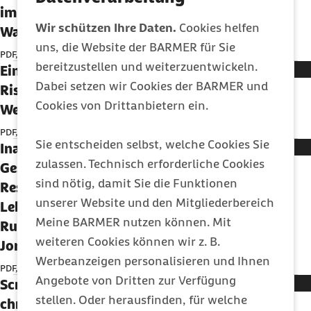
im RSA (Gerald Lux, Sonja Schillo, Jürgen
Wir schützen Ihre Daten.
Cookies helfen
Wasem)
uns, die Website der BARMER für Sie
PDF, 204,83 KB
bereitzustellen und weiterzuentwickeln.
Einführung einer Regionalkomponente im
Dabei setzen wir Cookies der BARMER und
Risikostrukturausgleich (Danny Wende, Ines
Cookies von Drittanbietern ein.
Weinhold)
PDF, 232,74 KB
Sie entscheiden selbst, welche Cookies Sie
Inanspruchnahme von
zulassen. Technisch erforderliche Cookies
Gesundheitsleistungen und
sind nötig, damit Sie die Funktionen
Ressourceneinsatz während der letzten
unserer Website und den Mitgliederbereich
Lebensmonate (Lukas Kwietniewski, Carl
Meine BARMER nutzen können. Mit
Rudolf Blankart, Annika Maren Schneider,
weiteren Cookies können wir z. B.
Jonas Schreyögg)
Werbeanzeigen personalisieren und Ihnen
PDF, 324,54 KB
Angebote von Dritten zur Verfügung
Screening-Maßnahmen bei ausgewählten
stellen. Oder herausfinden, für welche
chronischen Erkrankungen (Dirk Müller,