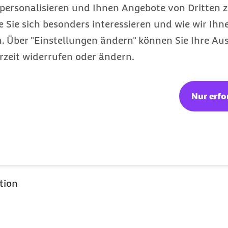
personalisieren und Ihnen Angebote von Dritten z
e Sie sich besonders interessieren und wie wir Ihn
e
 Über "Einstellungen ändern" können Sie Ihre Aus
rzeit widerrufen oder ändern.
insbesondere Texte, Bilder, Grafiken, Töne und Ani
sschließlich zu redaktionellen Zwecken durch Prin
Nur erfo
ournalisten ist gestattet.
r Quelle "Foto:
BARMER
" im Rahmen redaktionell
zt werden. Bei Verwendung in
Print
medien bitten w
tion