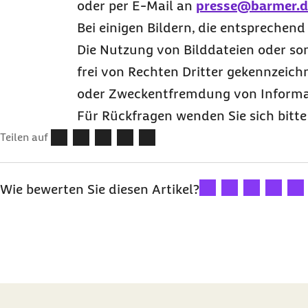
oder per
E-Mail
an
presse@barmer.d
Bei einigen Bildern, die entsprechen
Die Nutzung von Bilddateien oder son
frei von Rechten Dritter gekennzeich
oder Zweckentfremdung von Informa
Für Rückfragen wenden Sie sich bitte
Teilen auf
Ihre Bewertung: 1 Ster
Ihre Bewertung: 2
Ihre Bewertu
Ihre Bew
Ihre
Wie bewerten Sie diesen Artikel?