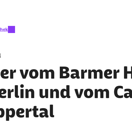
eit aktiv:
thek
l
der vom Barmer 
Berlin und vom 
pertal