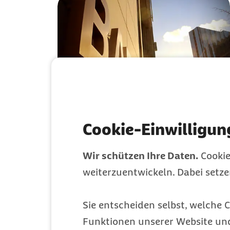
Download (JPEG, 6,4 M
Standort Berlin
Cookie-Einwilligun
Standort Berlin (juristischer Sitz)
Wir schützen Ihre Daten.
Cookie
weiterzuentwickeln. Dabei setz
Sie entscheiden selbst, welche C
Funktionen unserer Website un