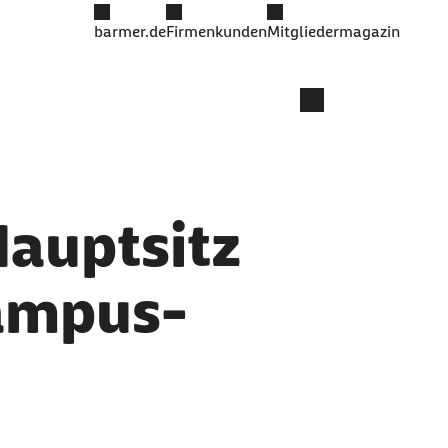
barmer.de
Firmenkunden
Mitgliedermagazin
Hauptsitz
Campus-