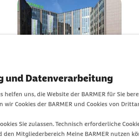
B):
Download (JPEG, 8,65 MB)
Standort Wuppertal
g und Datenverarbeitung
Hauptverwaltung Wuppertal
s helfen uns, die Website der BARMER für Sie bere
en wir Cookies der BARMER und Cookies von Drittan
ookies Sie zulassen. Technisch erforderliche Cookie
d den Mitgliederbereich Meine BARMER nutzen kön