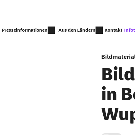
Zum Seiteninhalt springen
zur Z
Presseinformationen
Aus den Ländern
Kontakt
Info
Bildmateria
Bil
in 
Wup