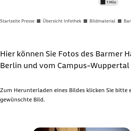
1 Min
Lesedauer wenig
Sie befinden sich hier:
Startseite Presse
Übersicht Infothek
Bildmaterial
Bar
Hier können Sie Fotos des Barmer H
Berlin und vom Campus-Wuppertal 
Zum Herunterladen eines Bildes klicken Sie bitte 
gewünschte Bild.