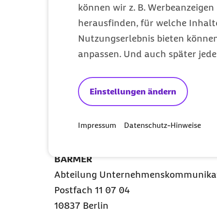
können wir z. B. Werbeanzeigen 
herausfinden, für welche Inhalt
Nutzungsrecht
Nutzungserlebnis bieten können.
anpassen. Und auch später jede
Alle Informationen auf dieser Seite, 
rechtlich geschützt. Eine Nutzung au
Einstellungen ändern
Internet- und
TV
-Medien sowie freie J
Bilddateien dürfen unter Nennung de
Impressum
Datenschutz-Hinweise
Berichterstattung honorarfrei genut
Zusendung eines Belegexemplars an:
B
ARMER
Abteilung Unternehmenskommunika
Postfach 11 07 04
10837 Berlin