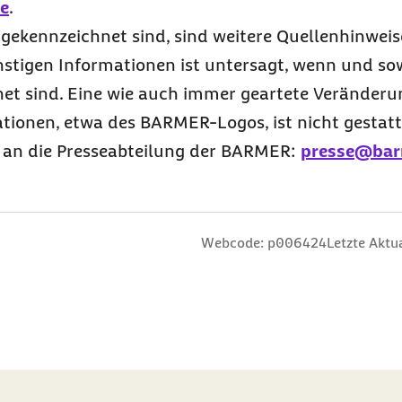
e
.
d gekennzeichnet sind, sind weitere Quellenhinwei
stigen Informationen ist untersagt, wenn und sowe
net sind. Eine wie auch immer geartete Veränderu
tionen, etwa des
BARMER
-Logos, ist nicht gestatt
 an die Presseabteilung der
BARMER
:
presse@bar
n
 Sterne
ng: 3 Sterne
ertung: 4 Sterne
 Bewertung: 5 Sterne
Webcode: p006424
Letzte Aktua