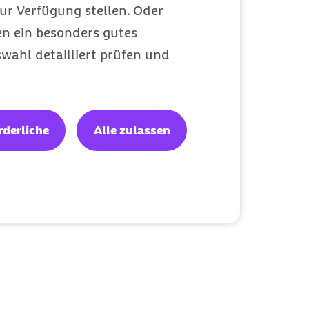
ur Verfügung stellen. Oder
en ein besonders gutes
wahl detailliert prüfen und
mationen sind
t-, Hörfunk-,
rderliche
Alle zulassen
er
ir um die